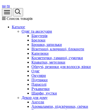
ua
ru
Список товарів
Каталог
Oдяг та аксесуари
Біжутерія
Брелоки
Брошки, шпильки
Візитниці, ключниці, блокноти
Капелюхи
Косметички, гаманці, сумочки
Краватки, метелики
Обручі, резинки для волосся, вінки
Одяг
Окуляри
Підтяжки
Парасолі
Рукавички
Шарфи, хустки
Декор для дому
Ангели
Аромалампи, підсвічники, свічки