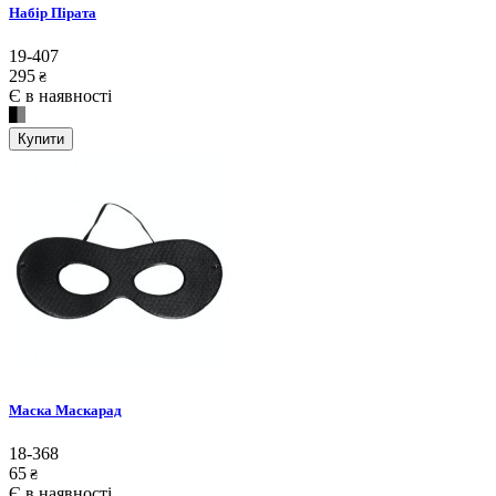
Набір Пірата
19-407
295
₴
Є в наявності
Купити
Маска Маскарад
18-368
65
₴
Є в наявності