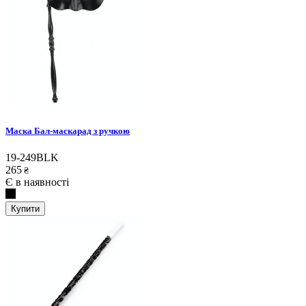
Маска Бал-маскарад з ручкою
19-249BLK
265
₴
Є в наявності
Купити