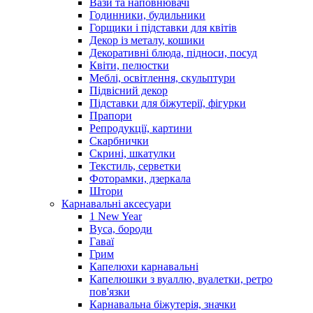
Вази та наповнювачі
Годинники, будильники
Горщики і підставки для квітів
Декор із металу, кошики
Декоративні блюда, підноси, посуд
Квіти, пелюстки
Меблі, освітлення, скульптури
Підвісний декор
Підставки для біжутерії, фігурки
Прапори
Репродукції, картини
Скарбнички
Скрині, шкатулки
Текстиль, серветки
Фоторамки, дзеркала
Штори
Карнавальні аксесуари
1 New Year
Вуса, бороди
Гаваї
Грим
Капелюхи карнавальні
Капелюшки з вуаллю, вуалетки, ретро
пов'язки
Карнавальна біжутерія, значки