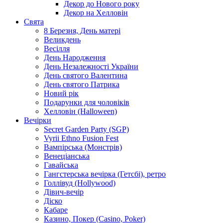
Декор до Нового року
Декор на Хелловін
Свята
8 Березня, День матері
Великдень
Весілля
День Народження
День Незалежності України
День святого Валентина
День святого Патрика
Новий рік
Подарунки для чоловіків
Хелловін (Halloween)
Вечірки
Secret Garden Party (SGP)
Vyrii Ethno Fusion Fest
Вампірська (Монстрів)
Венеціанська
Гавайська
Гангстерська вечірка (Гетсбі), ретро
Голлівуд (Hollywood)
Дівич-вечір
Діско
Кабаре
Казино, Покер (Casino, Poker)