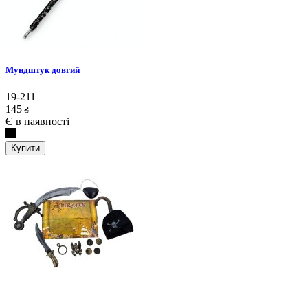
Мундштук довгий
19-211
145
₴
Є в наявності
Купити