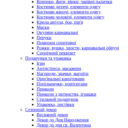
Коронки, фати, вінки, чарівні палички
Костюми дитячі, елементи одягу
Костюми жіночі, елементи одягу
Костюми чоловічі, елементи одягу
Крила ангела, боа, пір'я
Маски
Окуляри карнавальні
Перуки
Помпони спортивні
Рожки, вушка, хвости, карнавальні обручі
Сценічний реквізит
Подарунки та упаковка
Ігри
Антистреси, масажери
Нагороди, значки, магніти
Оригінальні канцтовари
Попільнички, портсигари
Приколи
Приколи з дитинства, іграшки
Стильний подарунок
Упаковка, листівки
Сезонний декор
Весняний декор
Декор до Дня Народження
Декор до дня св. Валентина