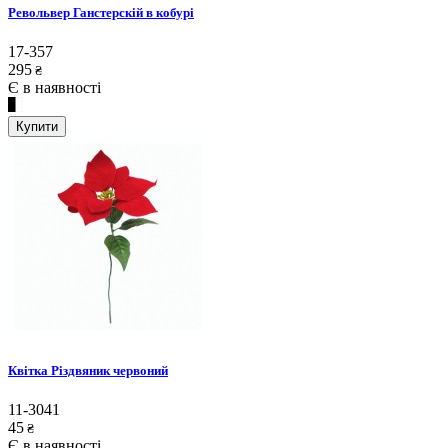
Револьвер Ганстерскій в кобурі
17-357
295
₴
Є в наявності
Купити
Квітка Різдвяник червоний
11-3041
45
₴
Є в наявності