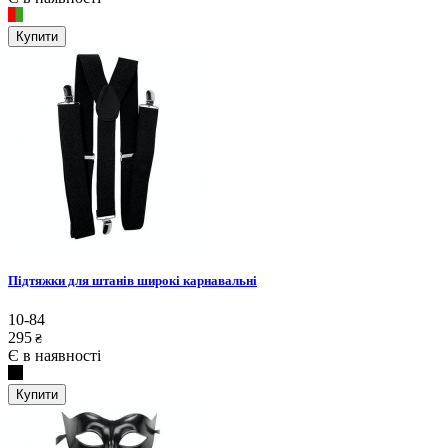
Купити
Підтяжки для штанів широкі карнавальні
10-84
295
₴
Є в наявності
Купити