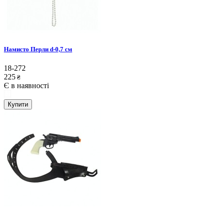
Намисто Перли d-0,7 см
18-272
225
₴
Є в наявності
Купити