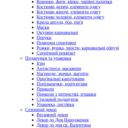
Коронки, фати, вінки, чарівні палички
Костюми дитячі, елементи одягу
Костюми жіночі, елементи одягу
Костюми чоловічі, елементи одягу
Крила ангела, боа, пір'я
Маски
Окуляри карнавальні
Перуки
Помпони спортивні
Рожки, вушка, хвости, карнавальні обручі
Сценічний реквізит
Подарунки та упаковка
Ігри
Антистреси, масажери
Нагороди, значки, магніти
Оригінальні канцтовари
Попільнички, портсигари
Приколи
Приколи з дитинства, іграшки
Стильний подарунок
Упаковка, листівки
Сезонний декор
Весняний декор
Декор до Дня Народження
Декор до дня св. Валентина