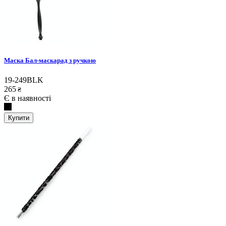
Маска Бал-маскарад з ручкою
19-249BLK
265
₴
Є в наявності
Купити