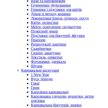
Вази та наповнювачі
Годинники, будильники
Горщики і підставки для квітів
Декор із металу, кошики
Декоративні блюда, підноси, посуд
Квіти, пелюстки
Меблі, освітлення, скульптури
Підвісний декор
Підставки для біжутерії, фігурки
Прапори
Репродукції, картини
Скарбнички
Скрині, шкатулки
Текстиль, серветки
Фоторамки, дзеркала
Штори
Карнавальні аксесуари
1 New Year
Вуса, бороди
Гаваї
Грим
Капелюхи карнавальні
Капелюшки з вуаллю, вуалетки, ретро
пов'язки
Карнавальна біжутерія, значки