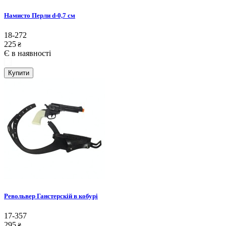
Намисто Перли d-0,7 см
18-272
225
₴
Є в наявності
Купити
Револьвер Ганстерскій в кобурі
17-357
295
₴