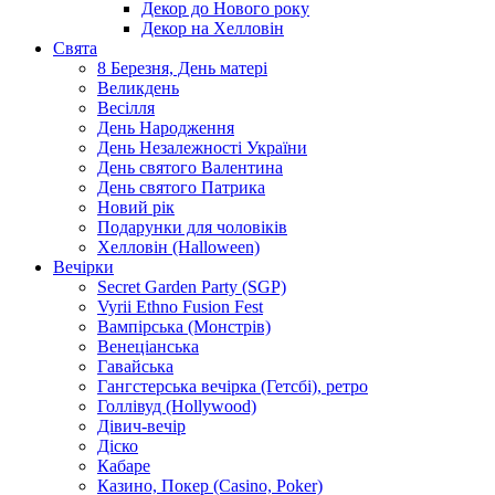
Декор до Нового року
Декор на Хелловін
Свята
8 Березня, День матері
Великдень
Весілля
День Народження
День Незалежності України
День святого Валентина
День святого Патрика
Новий рік
Подарунки для чоловіків
Хелловін (Halloween)
Вечірки
Secret Garden Party (SGP)
Vyrii Ethno Fusion Fest
Вампірська (Монстрів)
Венеціанська
Гавайська
Гангстерська вечірка (Гетсбі), ретро
Голлівуд (Hollywood)
Дівич-вечір
Діско
Кабаре
Казино, Покер (Casino, Poker)