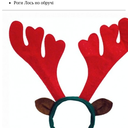
Роги Лось но обручі