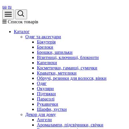
ua
ru
Список товарів
Каталог
Oдяг та аксесуари
Біжутерія
Брелоки
Брошки, шпильки
Візитниці, ключниці, блокноти
Капелюхи
Косметички, гаманці, сумочки
Краватки, метелики
Обручі, резинки для волосся, вінки
Одяг
Окуляри
Підтяжки
Парасолі
Рукавички
Шарфи, хустки
Декор для дому
Ангели
Аромалампи, підсвічники, свічки