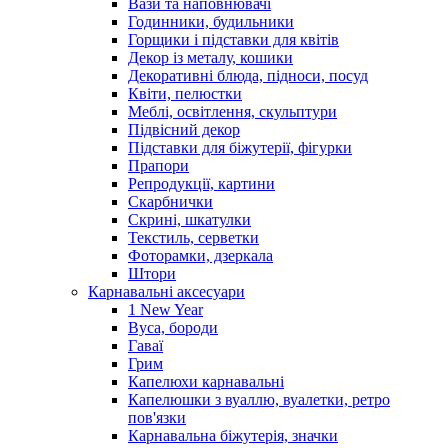
Вази та наповнювачі
Годинники, будильники
Горщики і підставки для квітів
Декор із металу, кошики
Декоративні блюда, підноси, посуд
Квіти, пелюстки
Меблі, освітлення, скульптури
Підвісний декор
Підставки для біжутерії, фігурки
Прапори
Репродукції, картини
Скарбнички
Скрині, шкатулки
Текстиль, серветки
Фоторамки, дзеркала
Штори
Карнавальні аксесуари
1 New Year
Вуса, бороди
Гаваї
Грим
Капелюхи карнавальні
Капелюшки з вуаллю, вуалетки, ретро
пов'язки
Карнавальна біжутерія, значки