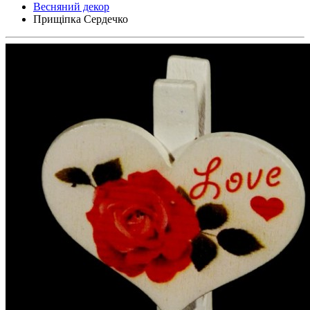
Весняний декор
Прищіпка Сердечко