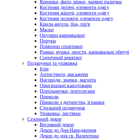
Коронки, фати, вінки, чарівні палички
Костюми дитячі, елементи одягу
Костюми жіночі, елементи одягу
Костюми чоловічі, елементи одягу
Крила ангела, боа, пір'я
Маски
Окуляри карнавальні
Перуки
Помпони спортивні
Рожки, вушка, хвости, карнавальні обручі
Сценічний реквізит
Подарунки та упаковка
Ігри
Антистреси, масажери
Нагороди, значки, магніти
Оригінальні канцтовари
Попільнички, портсигари
Приколи
Приколи з дитинства, іграшки
Стильний подарунок
Упаковка, листівки
Сезонний декор
Весняний декор
Декор до Дня Народження
Декор до дня св. Валентина