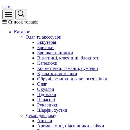
ua
ru
Список товарів
Каталог
Oдяг та аксесуари
Біжутерія
Брелоки
Брошки, шпильки
Візитниці, ключниці, блокноти
Капелюхи
Косметички, гаманці, сумочки
Краватки, метелики
Обручі, резинки для волосся, вінки
Одяг
Окуляри
Підтяжки
Парасолі
Рукавички
Шарфи, хустки
Декор для дому
Ангели
Аромалампи, підсвічники, свічки