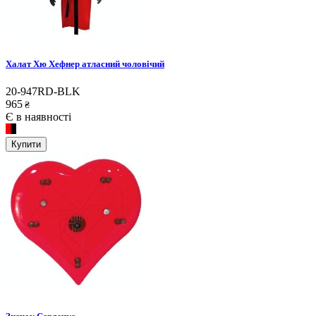
Халат Хю Хефнер атласний чоловічий
20-947RD-BLK
965
₴
Є в наявності
Купити