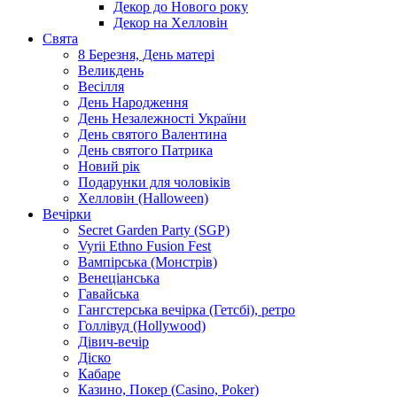
Декор до Нового року
Декор на Хелловін
Свята
8 Березня, День матері
Великдень
Весілля
День Народження
День Незалежності України
День святого Валентина
День святого Патрика
Новий рік
Подарунки для чоловіків
Хелловін (Halloween)
Вечірки
Secret Garden Party (SGP)
Vyrii Ethno Fusion Fest
Вампірська (Монстрів)
Венеціанська
Гавайська
Гангстерська вечірка (Гетсбі), ретро
Голлівуд (Hollywood)
Дівич-вечір
Діско
Кабаре
Казино, Покер (Casino, Poker)