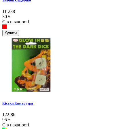
Значок Сердечко
11-288
30
₴
Є в наявності
Купити
Кістки Камасутра
122-86
95
₴
Є в наявності