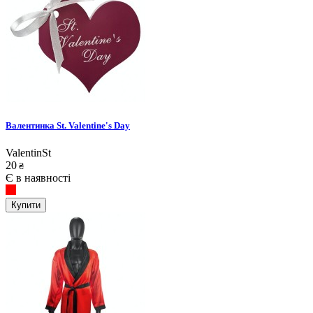
Валентинка St. Valentine's Day
ValentinSt
20
₴
Є в наявності
Купити