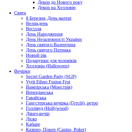
Декор до Нового року
Декор на Хелловін
Свята
8 Березня, День матері
Великдень
Весілля
День Народження
День Незалежності України
День святого Валентина
День святого Патрика
Новий рік
Подарунки для чоловіків
Хелловін (Halloween)
Вечірки
Secret Garden Party (SGP)
Vyrii Ethno Fusion Fest
Вампірська (Монстрів)
Венеціанська
Гавайська
Гангстерська вечірка (Гетсбі), ретро
Голлівуд (Hollywood)
Дівич-вечір
Діско
Кабаре
Казино, Покер (Casino, Poker)