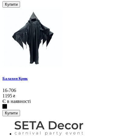
Купити
Балахон Крик
16-706
1195
₴
Є в наявності
Купити