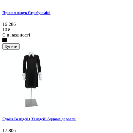
Прикол павук Стрибун міні
16-286
10
₴
Є в наявності
Купити
Сукня Венздей ( Уенздей) Аддамс доросла
17-806