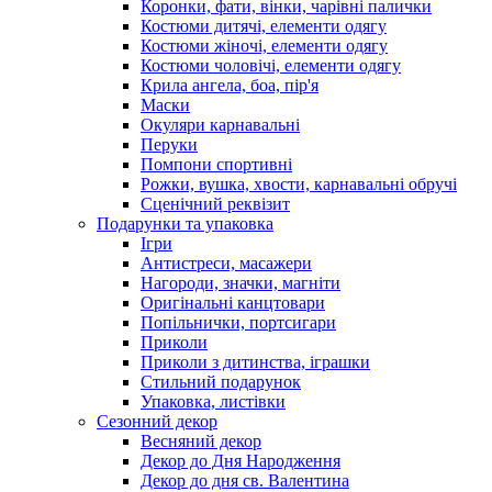
Коронки, фати, вінки, чарівні палички
Костюми дитячі, елементи одягу
Костюми жіночі, елементи одягу
Костюми чоловічі, елементи одягу
Крила ангела, боа, пір'я
Маски
Окуляри карнавальні
Перуки
Помпони спортивні
Рожки, вушка, хвости, карнавальні обручі
Сценічний реквізит
Подарунки та упаковка
Ігри
Антистреси, масажери
Нагороди, значки, магніти
Оригінальні канцтовари
Попільнички, портсигари
Приколи
Приколи з дитинства, іграшки
Стильний подарунок
Упаковка, листівки
Сезонний декор
Весняний декор
Декор до Дня Народження
Декор до дня св. Валентина