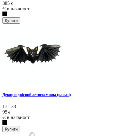
385
₴
Є в наявності
Купити
Декор підвісний летюча миша (кажан)
17-133
95
₴
Є в наявності
Купити