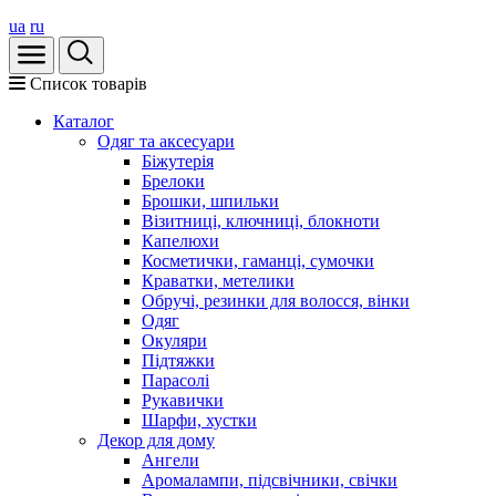
ua
ru
Список товарів
Каталог
Oдяг та аксесуари
Біжутерія
Брелоки
Брошки, шпильки
Візитниці, ключниці, блокноти
Капелюхи
Косметички, гаманці, сумочки
Краватки, метелики
Обручі, резинки для волосся, вінки
Одяг
Окуляри
Підтяжки
Парасолі
Рукавички
Шарфи, хустки
Декор для дому
Ангели
Аромалампи, підсвічники, свічки