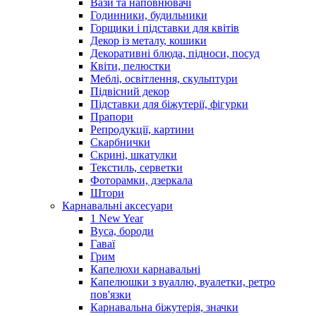
Вази та наповнювачі
Годинники, будильники
Горщики і підставки для квітів
Декор із металу, кошики
Декоративні блюда, підноси, посуд
Квіти, пелюстки
Меблі, освітлення, скульптури
Підвісний декор
Підставки для біжутерії, фігурки
Прапори
Репродукції, картини
Скарбнички
Скрині, шкатулки
Текстиль, серветки
Фоторамки, дзеркала
Штори
Карнавальні аксесуари
1 New Year
Вуса, бороди
Гаваї
Грим
Капелюхи карнавальні
Капелюшки з вуаллю, вуалетки, ретро
пов'язки
Карнавальна біжутерія, значки