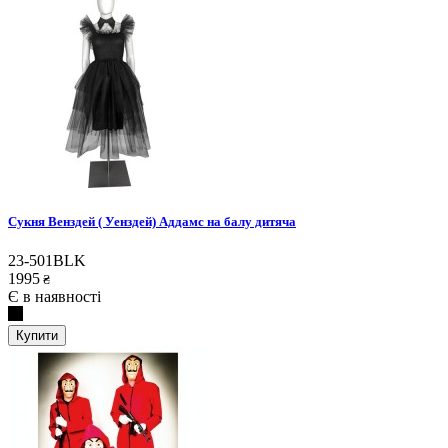
Сукня Венздей ( Уенздей) Аддамс на балу дитяча
23-501BLK
1995
₴
Є в наявності
Купити