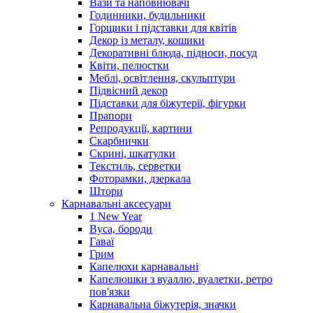
Вази та наповнювачі
Годинники, будильники
Горщики і підставки для квітів
Декор із металу, кошики
Декоративні блюда, підноси, посуд
Квіти, пелюстки
Меблі, освітлення, скульптури
Підвісний декор
Підставки для біжутерії, фігурки
Прапори
Репродукції, картини
Скарбнички
Скрині, шкатулки
Текстиль, серветки
Фоторамки, дзеркала
Штори
Карнавальні аксесуари
1 New Year
Вуса, бороди
Гаваї
Грим
Капелюхи карнавальні
Капелюшки з вуаллю, вуалетки, ретро
пов'язки
Карнавальна біжутерія, значки