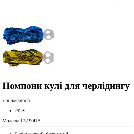
Помпони кулі для черлідингу
Є в наявності
295
₴
Модель:
17-190UA
Колір:
жовтий, блакитний