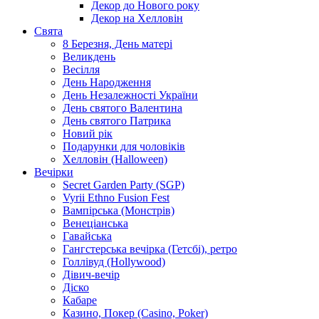
Декор до Нового року
Декор на Хелловін
Свята
8 Березня, День матері
Великдень
Весілля
День Народження
День Незалежності України
День святого Валентина
День святого Патрика
Новий рік
Подарунки для чоловіків
Хелловін (Halloween)
Вечірки
Secret Garden Party (SGP)
Vyrii Ethno Fusion Fest
Вампірська (Монстрів)
Венеціанська
Гавайська
Гангстерська вечірка (Гетсбі), ретро
Голлівуд (Hollywood)
Дівич-вечір
Діско
Кабаре
Казино, Покер (Casino, Poker)