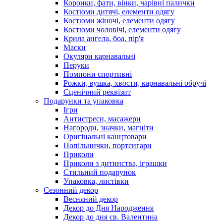
Коронки, фати, вінки, чарівні палички
Костюми дитячі, елементи одягу
Костюми жіночі, елементи одягу
Костюми чоловічі, елементи одягу
Крила ангела, боа, пір'я
Маски
Окуляри карнавальні
Перуки
Помпони спортивні
Рожки, вушка, хвости, карнавальні обручі
Сценічний реквізит
Подарунки та упаковка
Ігри
Антистреси, масажери
Нагороди, значки, магніти
Оригінальні канцтовари
Попільнички, портсигари
Приколи
Приколи з дитинства, іграшки
Стильний подарунок
Упаковка, листівки
Сезонний декор
Весняний декор
Декор до Дня Народження
Декор до дня св. Валентина