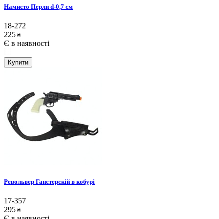
Намисто Перли d-0,7 см
18-272
225
₴
Є в наявності
Купити
Револьвер Ганстерскій в кобурі
17-357
295
₴
Є в наявності