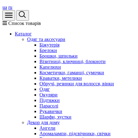
ua
ru
Список товарів
Каталог
Oдяг та аксесуари
Біжутерія
Брелоки
Брошки, шпильки
Візитниці, ключниці, блокноти
Капелюхи
Косметички, гаманці, сумочки
Краватки, метелики
Обручі, резинки для волосся, вінки
Одяг
Окуляри
Підтяжки
Парасолі
Рукавички
Шарфи, хустки
Декор для дому
Ангели
Аромалампи, підсвічники, свічки