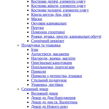
Костюми дитячі, елементи одягу
Костюми жіночі, елементи одягу
Костюми чоловічі, елементи одягу
Крила ангела, боа, пір'я
Маски
Окуляри карнавальні
Перуки
Помпони спортивні
Рожки, вушка, хвости, карнавальні обручі
Сценічний реквізит
Подарунки та упаковка
Ігри
Антистреси, масажери
Нагороди, значки, магніти
Оригінальні канцтовари
Попільнички, портсигари
Приколи
Приколи з дитинства, іграшки
Стильний подарунок
Упаковка, листівки
Сезонний декор
Весняний декор
Декор до Дня Народження
Декор до дня св. Валентина
Декор до Нового року