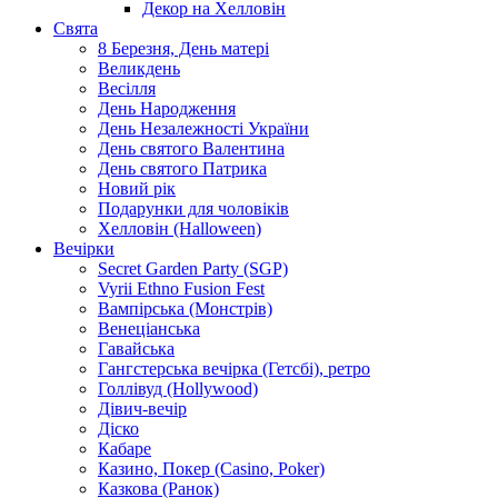
Декор на Хелловін
Свята
8 Березня, День матері
Великдень
Весілля
День Народження
День Незалежності України
День святого Валентина
День святого Патрика
Новий рік
Подарунки для чоловіків
Хелловін (Halloween)
Вечірки
Secret Garden Party (SGP)
Vyrii Ethno Fusion Fest
Вампірська (Монстрів)
Венеціанська
Гавайська
Гангстерська вечірка (Гетсбі), ретро
Голлівуд (Hollywood)
Дівич-вечір
Діско
Кабаре
Казино, Покер (Casino, Poker)
Казкова (Ранок)