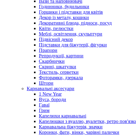
Вази та наповнювачі
Годинники, будильники
Горщики і підставки для квітів
Декор із металу, кошики
Декоративні блюда, підноси, посуд
Квіти, пелюстки
Меблі, освітлення, скульптури
Підвісний декор
Підставки для біжутерії, фігурки
Прапори
Репродукції, картини
Скарбнички
Скрині, шкатулки
Текстиль, серветки
Фоторамки, дзеркала
Штори
Карнавальні аксесуари
1 New Year
Вуса, бороди
Гаваї
Грим
Капелюхи карнавальні
Капелюшки з вуаллю, вуалетки, ретро пов'язк
Карнавальна біжутерія, значки
Коронки, фати, вінки, чарівні палички