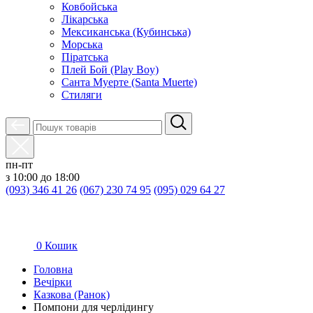
Ковбойська
Лікарська
Мексиканська (Кубинська)
Морська
Піратська
Плей Бой (Play Boy)
Санта Муерте (Santa Muerte)
Стиляги
пн-пт
з 10:00 до 18:00
(093) 346 41 26
(067) 230 74 95
(095) 029 64 27
0
Кошик
Головна
Вечірки
Казкова (Ранок)
Помпони для черлідингу