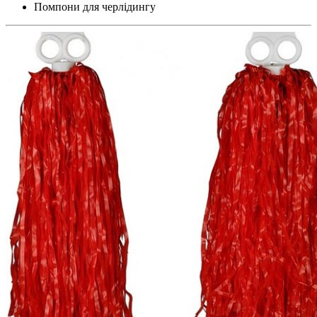
Помпони для черлідингу