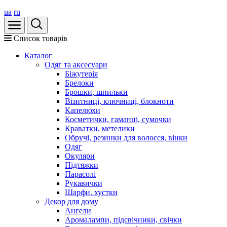
ua
ru
Список товарів
Каталог
Oдяг та аксесуари
Біжутерія
Брелоки
Брошки, шпильки
Візитниці, ключниці, блокноти
Капелюхи
Косметички, гаманці, сумочки
Краватки, метелики
Обручі, резинки для волосся, вінки
Одяг
Окуляри
Підтяжки
Парасолі
Рукавички
Шарфи, хустки
Декор для дому
Ангели
Аромалампи, підсвічники, свічки