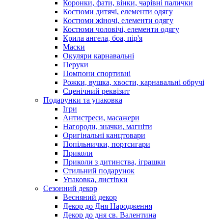
Коронки, фати, вінки, чарівні палички
Костюми дитячі, елементи одягу
Костюми жіночі, елементи одягу
Костюми чоловічі, елементи одягу
Крила ангела, боа, пір'я
Маски
Окуляри карнавальні
Перуки
Помпони спортивні
Рожки, вушка, хвости, карнавальні обручі
Сценічний реквізит
Подарунки та упаковка
Ігри
Антистреси, масажери
Нагороди, значки, магніти
Оригінальні канцтовари
Попільнички, портсигари
Приколи
Приколи з дитинства, іграшки
Стильний подарунок
Упаковка, листівки
Сезонний декор
Весняний декор
Декор до Дня Народження
Декор до дня св. Валентина