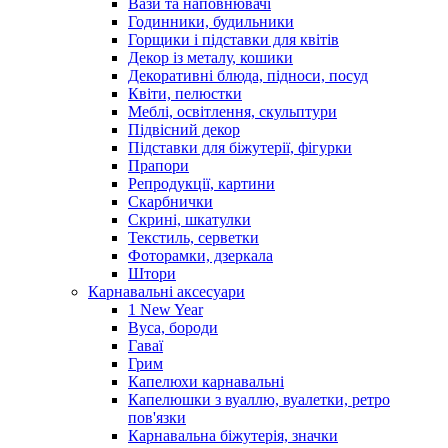
Вази та наповнювачі
Годинники, будильники
Горщики і підставки для квітів
Декор із металу, кошики
Декоративні блюда, підноси, посуд
Квіти, пелюстки
Меблі, освітлення, скульптури
Підвісний декор
Підставки для біжутерії, фігурки
Прапори
Репродукції, картини
Скарбнички
Скрині, шкатулки
Текстиль, серветки
Фоторамки, дзеркала
Штори
Карнавальні аксесуари
1 New Year
Вуса, бороди
Гаваї
Грим
Капелюхи карнавальні
Капелюшки з вуаллю, вуалетки, ретро
пов'язки
Карнавальна біжутерія, значки