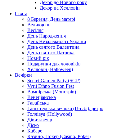
Декор до Нового року
Декор на Хелловін
Свята
8 Березня, День матері
Великдень
Весілля
День Народження
День Незалежності України
День святого Валентина
День святого Патрика
Новий рік
Подарунки для чоловіків
Хелловін (Halloween)
Вечірки
Secret Garden Party (SGP)
Vyrii Ethno Fusion Fest
Вампірська (Монстрів)
Венеціанська
Гавайська
Гангстерська вечірка (Гетсбі), ретро
Голлівуд (Hollywood)
Дівич-вечір
Діско
Кабаре
Казино, Покер (Casino, Poker)