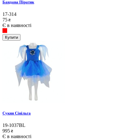
Бандана Піратик
17-314
75
₴
Є в наявності
Купити
Сукня Сінільга
19-1037BL
995
₴
Є в наявності