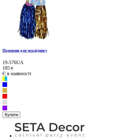
Помпони для черлідингу
19-576UA
185
₴
Є в наявності
Купити