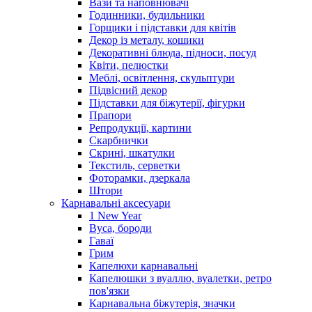
Вази та наповнювачі
Годинники, будильники
Горщики і підставки для квітів
Декор із металу, кошики
Декоративні блюда, підноси, посуд
Квіти, пелюстки
Меблі, освітлення, скульптури
Підвісний декор
Підставки для біжутерії, фігурки
Прапори
Репродукції, картини
Скарбнички
Скрині, шкатулки
Текстиль, серветки
Фоторамки, дзеркала
Штори
Карнавальні аксесуари
1 New Year
Вуса, бороди
Гаваї
Грим
Капелюхи карнавальні
Капелюшки з вуаллю, вуалетки, ретро
пов'язки
Карнавальна біжутерія, значки