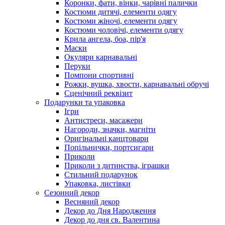
Коронки, фати, вінки, чарівні палички
Костюми дитячі, елементи одягу
Костюми жіночі, елементи одягу
Костюми чоловічі, елементи одягу
Крила ангела, боа, пір'я
Маски
Окуляри карнавальні
Перуки
Помпони спортивні
Рожки, вушка, хвости, карнавальні обручі
Сценічний реквізит
Подарунки та упаковка
Ігри
Антистреси, масажери
Нагороди, значки, магніти
Оригінальні канцтовари
Попільнички, портсигари
Приколи
Приколи з дитинства, іграшки
Стильний подарунок
Упаковка, листівки
Сезонний декор
Весняний декор
Декор до Дня Народження
Декор до дня св. Валентина