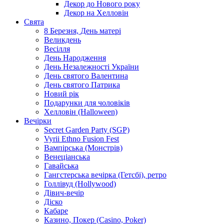
Декор до Нового року
Декор на Хелловін
Свята
8 Березня, День матері
Великдень
Весілля
День Народження
День Незалежності України
День святого Валентина
День святого Патрика
Новий рік
Подарунки для чоловіків
Хелловін (Halloween)
Вечірки
Secret Garden Party (SGP)
Vyrii Ethno Fusion Fest
Вампірська (Монстрів)
Венеціанська
Гавайська
Гангстерська вечірка (Гетсбі), ретро
Голлівуд (Hollywood)
Дівич-вечір
Діско
Кабаре
Казино, Покер (Casino, Poker)