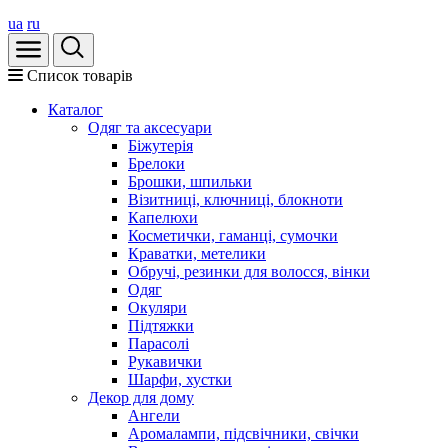
ua
ru
Список товарів
Каталог
Oдяг та аксесуари
Біжутерія
Брелоки
Брошки, шпильки
Візитниці, ключниці, блокноти
Капелюхи
Косметички, гаманці, сумочки
Краватки, метелики
Обручі, резинки для волосся, вінки
Одяг
Окуляри
Підтяжки
Парасолі
Рукавички
Шарфи, хустки
Декор для дому
Ангели
Аромалампи, підсвічники, свічки