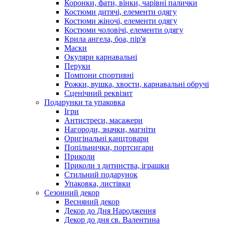
Коронки, фати, вінки, чарівні палички
Костюми дитячі, елементи одягу
Костюми жіночі, елементи одягу
Костюми чоловічі, елементи одягу
Крила ангела, боа, пір'я
Маски
Окуляри карнавальні
Перуки
Помпони спортивні
Рожки, вушка, хвости, карнавальні обручі
Сценічний реквізит
Подарунки та упаковка
Ігри
Антистреси, масажери
Нагороди, значки, магніти
Оригінальні канцтовари
Попільнички, портсигари
Приколи
Приколи з дитинства, іграшки
Стильний подарунок
Упаковка, листівки
Сезонний декор
Весняний декор
Декор до Дня Народження
Декор до дня св. Валентина