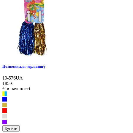
Помпони для черлідингу
19-576UA
185
₴
Є в наявності
Купити