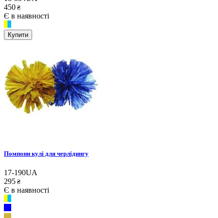
450
₴
Є в наявності
Купити
Помпони кулі для черлідингу
17-190UA
295
₴
Є в наявності