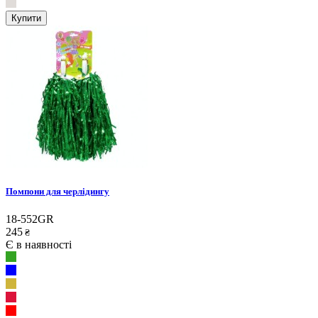
Купити
Помпони для черлідингу
18-552GR
245
₴
Є в наявності