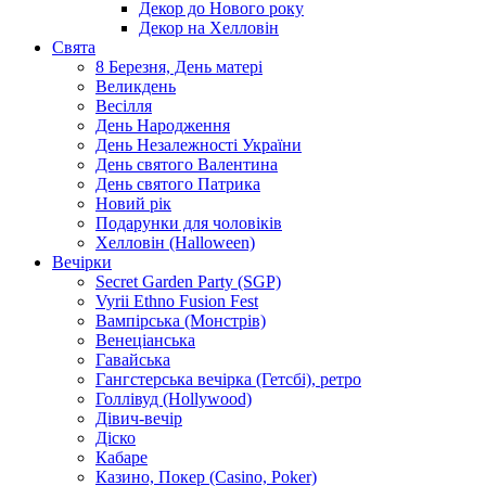
Декор до Нового року
Декор на Хелловін
Свята
8 Березня, День матері
Великдень
Весілля
День Народження
День Незалежності України
День святого Валентина
День святого Патрика
Новий рік
Подарунки для чоловіків
Хелловін (Halloween)
Вечірки
Secret Garden Party (SGP)
Vyrii Ethno Fusion Fest
Вампірська (Монстрів)
Венеціанська
Гавайська
Гангстерська вечірка (Гетсбі), ретро
Голлівуд (Hollywood)
Дівич-вечір
Діско
Кабаре
Казино, Покер (Casino, Poker)