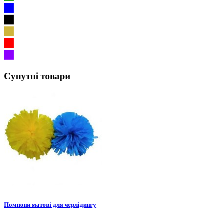
Супутні товари
Помпони матові для черлідингу