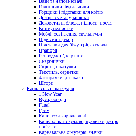
Вази та наповнювачі
Годинники, будильники
Горщики і підставки для квітів
Декор із металу, кошики
Декоративні блюда, підноси, посуд
Квіти, пелюстки
Меблі, освітлення, скульптури
Підвісний декор
Підставки для біжутерії, фігурки
Прапори
Репродукції, картини
Скарбнички
Скрині, шкатулки
Текстиль, серветки
Фоторамки, дзеркала
Штори
Карнавальні аксесуари
1 New Year
Вуса, бороди
Гаваї
Грим
Капелюхи карнавальні
Капелюшки з вуаллю, вуалетки, ретро
пов'язки
Карнавальна біжутерія, значки