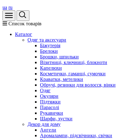
ua
ru
Список товарів
Каталог
Oдяг та аксесуари
Біжутерія
Брелоки
Брошки, шпильки
Візитниці, ключниці, блокноти
Капелюхи
Косметички, гаманці, сумочки
Краватки, метелики
Обручі, резинки для волосся, вінки
Одяг
Окуляри
Підтяжки
Парасолі
Рукавички
Шарфи, хустки
Декор для дому
Ангели
Аромалампи, підсвічники, свічки