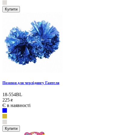
Купити
Помпон для черлідингу Гантеля
18-554BL
225
₴
Є в наявності
Купити