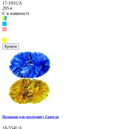
17-191UA
295
₴
Є в наявності
Купити
Помпони для черлідингу Гантеля
18-554UA