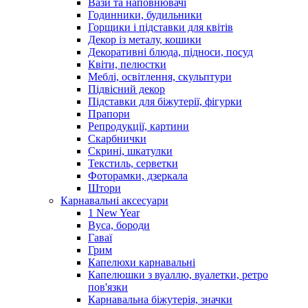
Вази та наповнювачі
Годинники, будильники
Горщики і підставки для квітів
Декор із металу, кошики
Декоративні блюда, підноси, посуд
Квіти, пелюстки
Меблі, освітлення, скульптури
Підвісний декор
Підставки для біжутерії, фігурки
Прапори
Репродукції, картини
Скарбнички
Скрині, шкатулки
Текстиль, серветки
Фоторамки, дзеркала
Штори
Карнавальні аксесуари
1 New Year
Вуса, бороди
Гаваї
Грим
Капелюхи карнавальні
Капелюшки з вуаллю, вуалетки, ретро
пов'язки
Карнавальна біжутерія, значки