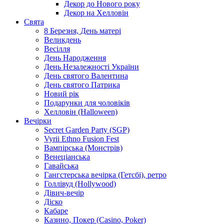
Декор до Нового року
Декор на Хелловін
Свята
8 Березня, День матері
Великдень
Весілля
День Народження
День Незалежності України
День святого Валентина
День святого Патрика
Новий рік
Подарунки для чоловіків
Хелловін (Halloween)
Вечірки
Secret Garden Party (SGP)
Vyrii Ethno Fusion Fest
Вампірська (Монстрів)
Венеціанська
Гавайська
Гангстерська вечірка (Гетсбі), ретро
Голлівуд (Hollywood)
Дівич-вечір
Діско
Кабаре
Казино, Покер (Casino, Poker)