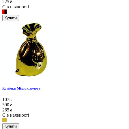
225
₴
Є в наявності
Купити
Копілка Мішок золота
107L
590
₴
265
₴
Є в наявності
Купити