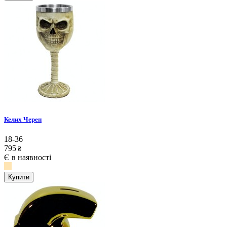
Келих Череп
18-36
795
₴
Є в наявності
Купити