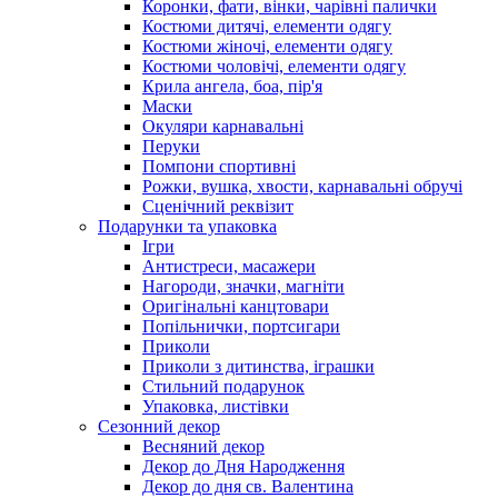
Коронки, фати, вінки, чарівні палички
Костюми дитячі, елементи одягу
Костюми жіночі, елементи одягу
Костюми чоловічі, елементи одягу
Крила ангела, боа, пір'я
Маски
Окуляри карнавальні
Перуки
Помпони спортивні
Рожки, вушка, хвости, карнавальні обручі
Сценічний реквізит
Подарунки та упаковка
Ігри
Антистреси, масажери
Нагороди, значки, магніти
Оригінальні канцтовари
Попільнички, портсигари
Приколи
Приколи з дитинства, іграшки
Стильний подарунок
Упаковка, листівки
Сезонний декор
Весняний декор
Декор до Дня Народження
Декор до дня св. Валентина