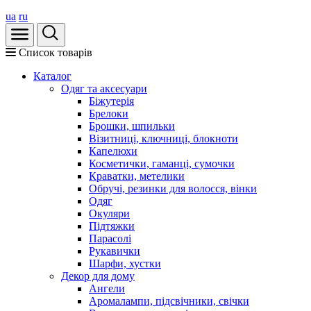
ua
ru
Список товарів
Каталог
Oдяг та аксесуари
Біжутерія
Брелоки
Брошки, шпильки
Візитниці, ключниці, блокноти
Капелюхи
Косметички, гаманці, сумочки
Краватки, метелики
Обручі, резинки для волосся, вінки
Одяг
Окуляри
Підтяжки
Парасолі
Рукавички
Шарфи, хустки
Декор для дому
Ангели
Аромалампи, підсвічники, свічки