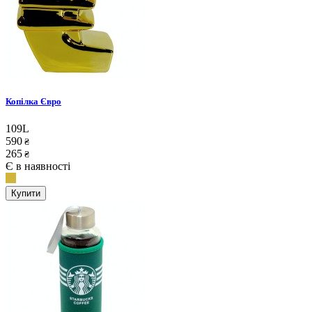
Копілка Євро
109L
590
₴
265
₴
Є в наявності
Купити