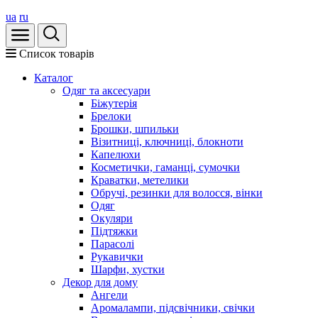
ua
ru
Список товарів
Каталог
Oдяг та аксесуари
Біжутерія
Брелоки
Брошки, шпильки
Візитниці, ключниці, блокноти
Капелюхи
Косметички, гаманці, сумочки
Краватки, метелики
Обручі, резинки для волосся, вінки
Одяг
Окуляри
Підтяжки
Парасолі
Рукавички
Шарфи, хустки
Декор для дому
Ангели
Аромалампи, підсвічники, свічки