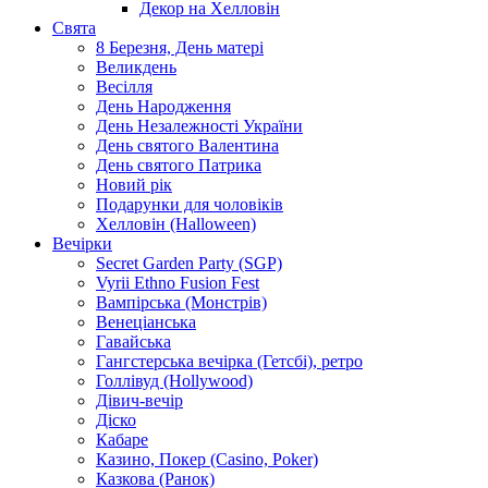
Декор на Хелловін
Свята
8 Березня, День матері
Великдень
Весілля
День Народження
День Незалежності України
День святого Валентина
День святого Патрика
Новий рік
Подарунки для чоловіків
Хелловін (Halloween)
Вечірки
Secret Garden Party (SGP)
Vyrii Ethno Fusion Fest
Вампірська (Монстрів)
Венеціанська
Гавайська
Гангстерська вечірка (Гетсбі), ретро
Голлівуд (Hollywood)
Дівич-вечір
Діско
Кабаре
Казино, Покер (Casino, Poker)
Казкова (Ранок)