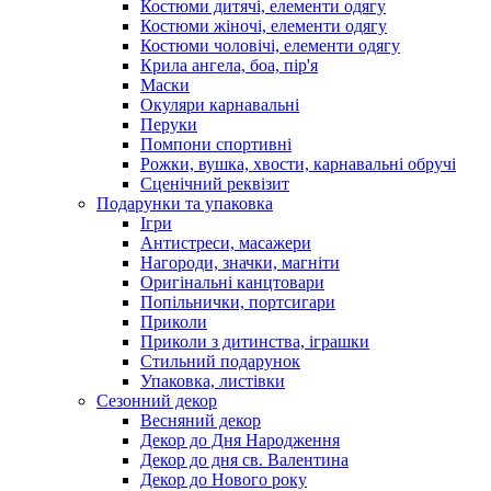
Костюми дитячі, елементи одягу
Костюми жіночі, елементи одягу
Костюми чоловічі, елементи одягу
Крила ангела, боа, пір'я
Маски
Окуляри карнавальні
Перуки
Помпони спортивні
Рожки, вушка, хвости, карнавальні обручі
Сценічний реквізит
Подарунки та упаковка
Ігри
Антистреси, масажери
Нагороди, значки, магніти
Оригінальні канцтовари
Попільнички, портсигари
Приколи
Приколи з дитинства, іграшки
Стильний подарунок
Упаковка, листівки
Сезонний декор
Весняний декор
Декор до Дня Народження
Декор до дня св. Валентина
Декор до Нового року