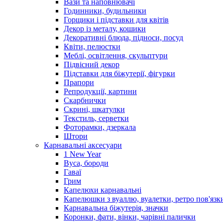
Вази та наповнювачі
Годинники, будильники
Горщики і підставки для квітів
Декор із металу, кошики
Декоративні блюда, підноси, посуд
Квіти, пелюстки
Меблі, освітлення, скульптури
Підвісний декор
Підставки для біжутерії, фігурки
Прапори
Репродукції, картини
Скарбнички
Скрині, шкатулки
Текстиль, серветки
Фоторамки, дзеркала
Штори
Карнавальні аксесуари
1 New Year
Вуса, бороди
Гаваї
Грим
Капелюхи карнавальні
Капелюшки з вуаллю, вуалетки, ретро пов'язк
Карнавальна біжутерія, значки
Коронки, фати, вінки, чарівні палички