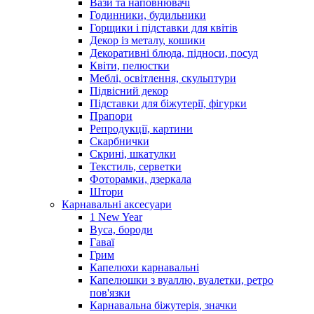
Вази та наповнювачі
Годинники, будильники
Горщики і підставки для квітів
Декор із металу, кошики
Декоративні блюда, підноси, посуд
Квіти, пелюстки
Меблі, освітлення, скульптури
Підвісний декор
Підставки для біжутерії, фігурки
Прапори
Репродукції, картини
Скарбнички
Скрині, шкатулки
Текстиль, серветки
Фоторамки, дзеркала
Штори
Карнавальні аксесуари
1 New Year
Вуса, бороди
Гаваї
Грим
Капелюхи карнавальні
Капелюшки з вуаллю, вуалетки, ретро
пов'язки
Карнавальна біжутерія, значки