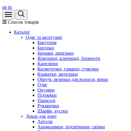
ua
ru
Список товарів
Каталог
Oдяг та аксесуари
Біжутерія
Брелоки
Брошки, шпильки
Візитниці, ключниці, блокноти
Капелюхи
Косметички, гаманці, сумочки
Краватки, метелики
Обручі, резинки для волосся, вінки
Одяг
Окуляри
Підтяжки
Парасолі
Рукавички
Шарфи, хустки
Декор для дому
Ангели
Аромалампи, підсвічники, свічки