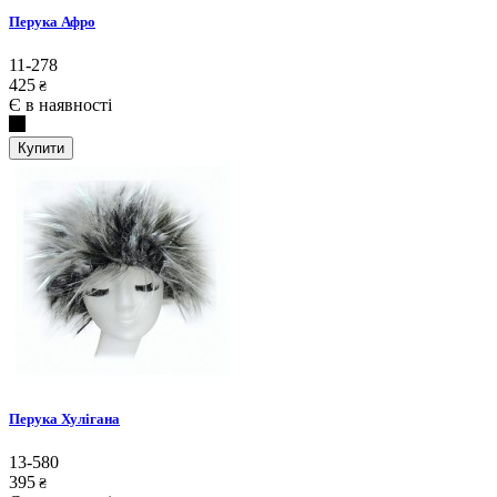
Перука Афро
11-278
425
₴
Є в наявності
Купити
Перука Хулігана
13-580
395
₴