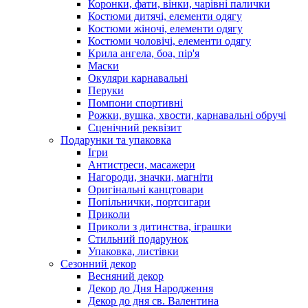
Коронки, фати, вінки, чарівні палички
Костюми дитячі, елементи одягу
Костюми жіночі, елементи одягу
Костюми чоловічі, елементи одягу
Крила ангела, боа, пір'я
Маски
Окуляри карнавальні
Перуки
Помпони спортивні
Рожки, вушка, хвости, карнавальні обручі
Сценічний реквізит
Подарунки та упаковка
Ігри
Антистреси, масажери
Нагороди, значки, магніти
Оригінальні канцтовари
Попільнички, портсигари
Приколи
Приколи з дитинства, іграшки
Стильний подарунок
Упаковка, листівки
Сезонний декор
Весняний декор
Декор до Дня Народження
Декор до дня св. Валентина