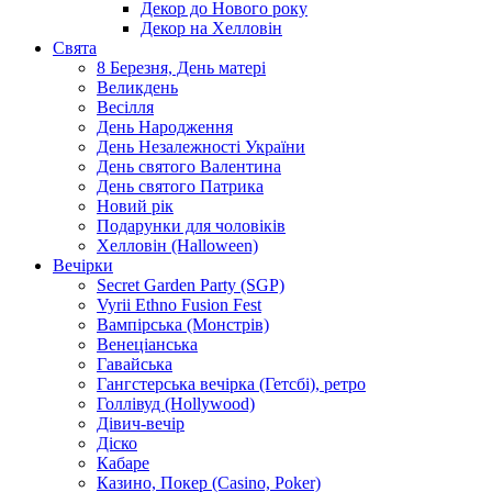
Декор до Нового року
Декор на Хелловін
Свята
8 Березня, День матері
Великдень
Весілля
День Народження
День Незалежності України
День святого Валентина
День святого Патрика
Новий рік
Подарунки для чоловіків
Хелловін (Halloween)
Вечірки
Secret Garden Party (SGP)
Vyrii Ethno Fusion Fest
Вампірська (Монстрів)
Венеціанська
Гавайська
Гангстерська вечірка (Гетсбі), ретро
Голлівуд (Hollywood)
Дівич-вечір
Діско
Кабаре
Казино, Покер (Casino, Poker)