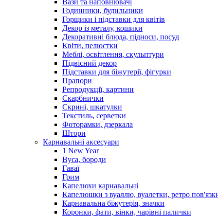
Вази та наповнювачі
Годинники, будильники
Горщики і підставки для квітів
Декор із металу, кошики
Декоративні блюда, підноси, посуд
Квіти, пелюстки
Меблі, освітлення, скульптури
Підвісний декор
Підставки для біжутерії, фігурки
Прапори
Репродукції, картини
Скарбнички
Скрині, шкатулки
Текстиль, серветки
Фоторамки, дзеркала
Штори
Карнавальні аксесуари
1 New Year
Вуса, бороди
Гаваї
Грим
Капелюхи карнавальні
Капелюшки з вуаллю, вуалетки, ретро пов'язк
Карнавальна біжутерія, значки
Коронки, фати, вінки, чарівні палички