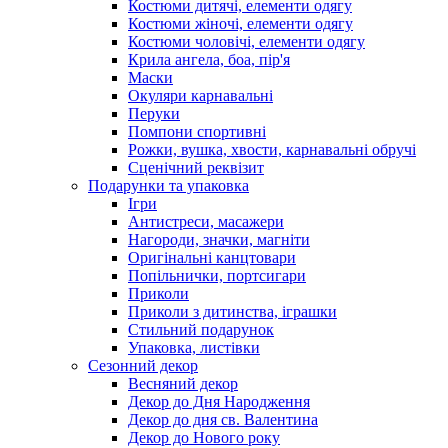
Костюми дитячі, елементи одягу
Костюми жіночі, елементи одягу
Костюми чоловічі, елементи одягу
Крила ангела, боа, пір'я
Маски
Окуляри карнавальні
Перуки
Помпони спортивні
Рожки, вушка, хвости, карнавальні обручі
Сценічний реквізит
Подарунки та упаковка
Ігри
Антистреси, масажери
Нагороди, значки, магніти
Оригінальні канцтовари
Попільнички, портсигари
Приколи
Приколи з дитинства, іграшки
Стильний подарунок
Упаковка, листівки
Сезонний декор
Весняний декор
Декор до Дня Народження
Декор до дня св. Валентина
Декор до Нового року