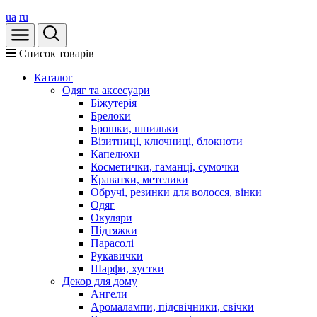
ua
ru
Список товарів
Каталог
Oдяг та аксесуари
Біжутерія
Брелоки
Брошки, шпильки
Візитниці, ключниці, блокноти
Капелюхи
Косметички, гаманці, сумочки
Краватки, метелики
Обручі, резинки для волосся, вінки
Одяг
Окуляри
Підтяжки
Парасолі
Рукавички
Шарфи, хустки
Декор для дому
Ангели
Аромалампи, підсвічники, свічки