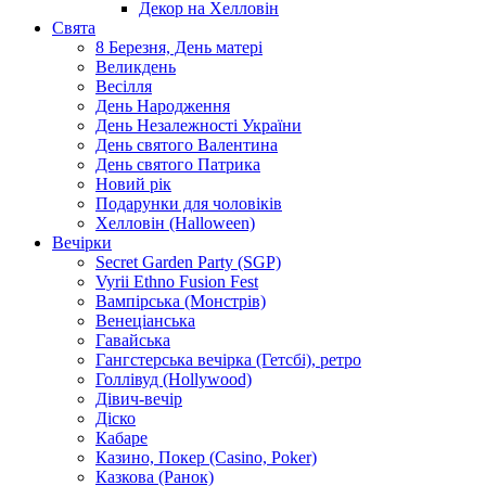
Декор на Хелловін
Свята
8 Березня, День матері
Великдень
Весілля
День Народження
День Незалежності України
День святого Валентина
День святого Патрика
Новий рік
Подарунки для чоловіків
Хелловін (Halloween)
Вечірки
Secret Garden Party (SGP)
Vyrii Ethno Fusion Fest
Вампірська (Монстрів)
Венеціанська
Гавайська
Гангстерська вечірка (Гетсбі), ретро
Голлівуд (Hollywood)
Дівич-вечір
Діско
Кабаре
Казино, Покер (Casino, Poker)
Казкова (Ранок)