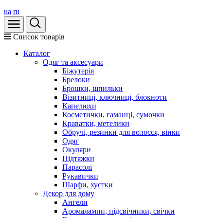
ua
ru
Список товарів
Каталог
Oдяг та аксесуари
Біжутерія
Брелоки
Брошки, шпильки
Візитниці, ключниці, блокноти
Капелюхи
Косметички, гаманці, сумочки
Краватки, метелики
Обручі, резинки для волосся, вінки
Одяг
Окуляри
Підтяжки
Парасолі
Рукавички
Шарфи, хустки
Декор для дому
Ангели
Аромалампи, підсвічники, свічки