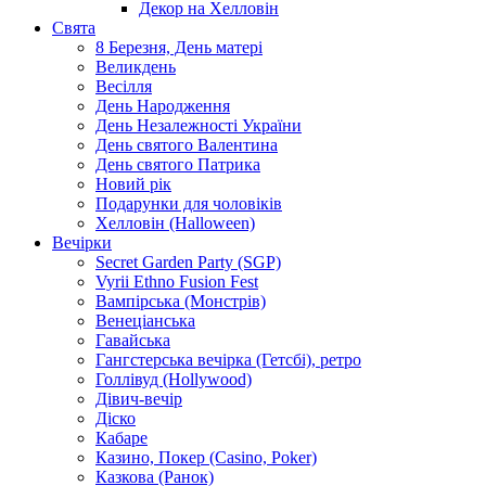
Декор на Хелловін
Свята
8 Березня, День матері
Великдень
Весілля
День Народження
День Незалежності України
День святого Валентина
День святого Патрика
Новий рік
Подарунки для чоловіків
Хелловін (Halloween)
Вечірки
Secret Garden Party (SGP)
Vyrii Ethno Fusion Fest
Вампірська (Монстрів)
Венеціанська
Гавайська
Гангстерська вечірка (Гетсбі), ретро
Голлівуд (Hollywood)
Дівич-вечір
Діско
Кабаре
Казино, Покер (Casino, Poker)
Казкова (Ранок)