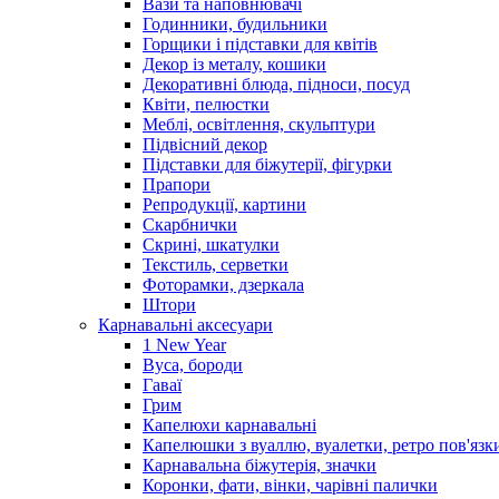
Вази та наповнювачі
Годинники, будильники
Горщики і підставки для квітів
Декор із металу, кошики
Декоративні блюда, підноси, посуд
Квіти, пелюстки
Меблі, освітлення, скульптури
Підвісний декор
Підставки для біжутерії, фігурки
Прапори
Репродукції, картини
Скарбнички
Скрині, шкатулки
Текстиль, серветки
Фоторамки, дзеркала
Штори
Карнавальні аксесуари
1 New Year
Вуса, бороди
Гаваї
Грим
Капелюхи карнавальні
Капелюшки з вуаллю, вуалетки, ретро пов'язк
Карнавальна біжутерія, значки
Коронки, фати, вінки, чарівні палички