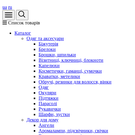
ua
ru
Список товарів
Каталог
Oдяг та аксесуари
Біжутерія
Брелоки
Брошки, шпильки
Візитниці, ключниці, блокноти
Капелюхи
Косметички, гаманці, сумочки
Краватки, метелики
Обручі, резинки для волосся, вінки
Одяг
Окуляри
Підтяжки
Парасолі
Рукавички
Шарфи, хустки
Декор для дому
Ангели
Аромалампи, підсвічники, свічки