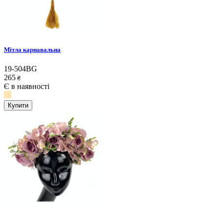
Мітла карнавальна
19-504BG
265
₴
Є в наявності
Купити