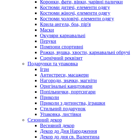
Коронки, фати, вінки, чарівні палички
Костюми дитячі, елементи одягу
Костюми жіночі, елементи одягу
Костюми чоловічі, елементи одягу
Крила ангела, боа, пір'я
Маски
Окуляри карнавальні
Перуки
Помпони спортивні
Рожки, вушка, хвости, карнавальні обручі
Сценічний реквізит
Подарунки та упаковка
Ігри
Антистреси, масажери
Нагороди, значки, магніти
Оригінальні канцтовари
Попільнички, портсигари
Приколи
Приколи з дитинства, іграшки
Стильний подарунок
Упаковка, листівки
Сезонний декор
Весняний декор
Декор до Дня Народження
Декор до дня св. Валентина