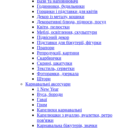
Вази та наповнювачі
Годинники, будильники
Горщики і підставки для квітів
Декор із металу, кошики
Декоративні блюда, підноси, посуд
Квіти, пелюстки
Меблі, освітлення, скульптури
Підвісний декор
Підставки для біжутерії, фігурки
Прапори
Репродукції, картини
Скарбнички
Скрині, шкатулки
Текстиль, серветки
Фоторамки, дзеркала
Штори
Карнавальні аксесуари
1 New Year
Вуса, бороди
Гаваї
Грим
Капелюхи карнавальні
Капелюшки з вуаллю, вуалетки, ретро
пов'язки
Карнавальна біжутерія, значки