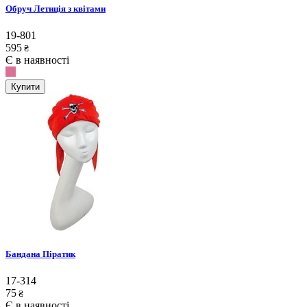
Обруч Летиція з квітами
19-801
595
₴
Є в наявності
Купити
Бандана Піратик
17-314
75
₴
Є в наявності