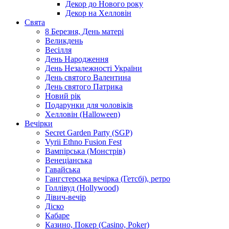
Декор до Нового року
Декор на Хелловін
Свята
8 Березня, День матері
Великдень
Весілля
День Народження
День Незалежності України
День святого Валентина
День святого Патрика
Новий рік
Подарунки для чоловіків
Хелловін (Halloween)
Вечірки
Secret Garden Party (SGP)
Vyrii Ethno Fusion Fest
Вампірська (Монстрів)
Венеціанська
Гавайська
Гангстерська вечірка (Гетсбі), ретро
Голлівуд (Hollywood)
Дівич-вечір
Діско
Кабаре
Казино, Покер (Casino, Poker)