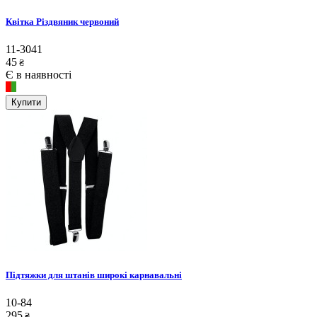
Квітка Різдвяник червоний
11-3041
45
₴
Є в наявності
Купити
Підтяжки для штанів широкі карнавальні
10-84
295
₴