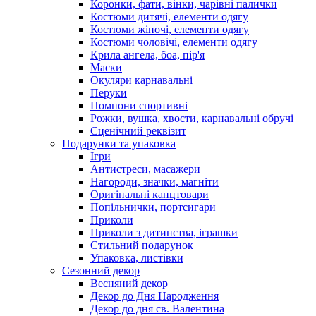
Коронки, фати, вінки, чарівні палички
Костюми дитячі, елементи одягу
Костюми жіночі, елементи одягу
Костюми чоловічі, елементи одягу
Крила ангела, боа, пір'я
Маски
Окуляри карнавальні
Перуки
Помпони спортивні
Рожки, вушка, хвости, карнавальні обручі
Сценічний реквізит
Подарунки та упаковка
Ігри
Антистреси, масажери
Нагороди, значки, магніти
Оригінальні канцтовари
Попільнички, портсигари
Приколи
Приколи з дитинства, іграшки
Стильний подарунок
Упаковка, листівки
Сезонний декор
Весняний декор
Декор до Дня Народження
Декор до дня св. Валентина