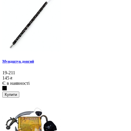
Мундштук довгий
19-211
145
₴
Є в наявності
Купити