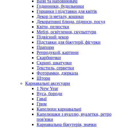
Вази та наповнювачі
Годинники, будильники
Горщики і підставки для квітів
Декор із металу, кошики
Декоративні блюда, підноси, посуд
Квіти, пелюстки
Меблі, освітлення, скульптури
Підвісний декор
Підставки для біжутерії, фігурки
Прапори
Репродукції, картини
Скарбнички
Скрині, шкатулки
Текстиль, серветки
Фоторамки, дзеркала
Штори
Карнавальні аксесуари
1 New Year
Вуса, бороди
Гаваї
Грим
Капелюхи карнавальні
Капелюшки з вуаллю, вуалетки, ретро
пов'язки
Карнавальна біжутерія, значки