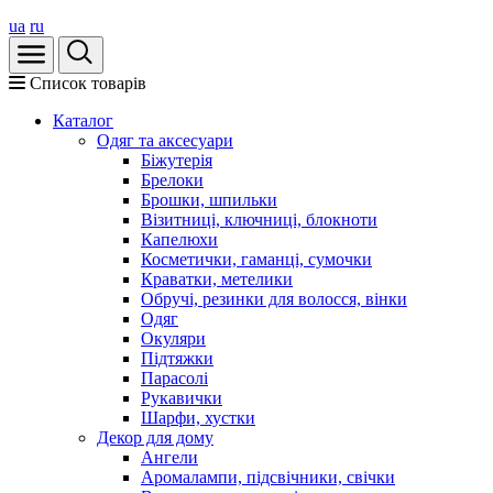
ua
ru
Список товарів
Каталог
Oдяг та аксесуари
Біжутерія
Брелоки
Брошки, шпильки
Візитниці, ключниці, блокноти
Капелюхи
Косметички, гаманці, сумочки
Краватки, метелики
Обручі, резинки для волосся, вінки
Одяг
Окуляри
Підтяжки
Парасолі
Рукавички
Шарфи, хустки
Декор для дому
Ангели
Аромалампи, підсвічники, свічки