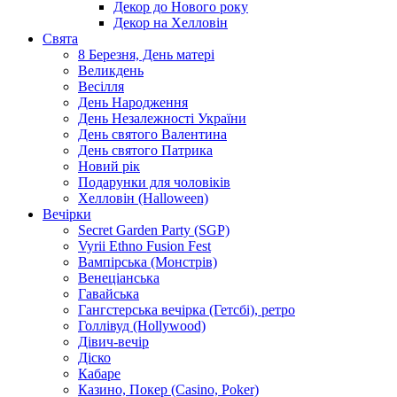
Декор до Нового року
Декор на Хелловін
Свята
8 Березня, День матері
Великдень
Весілля
День Народження
День Незалежності України
День святого Валентина
День святого Патрика
Новий рік
Подарунки для чоловіків
Хелловін (Halloween)
Вечірки
Secret Garden Party (SGP)
Vyrii Ethno Fusion Fest
Вампірська (Монстрів)
Венеціанська
Гавайська
Гангстерська вечірка (Гетсбі), ретро
Голлівуд (Hollywood)
Дівич-вечір
Діско
Кабаре
Казино, Покер (Casino, Poker)