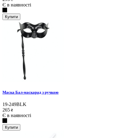
Є в наявності
Купити
Маска Бал-маскарад з ручкою
19-249BLK
265
₴
Є в наявності
Купити