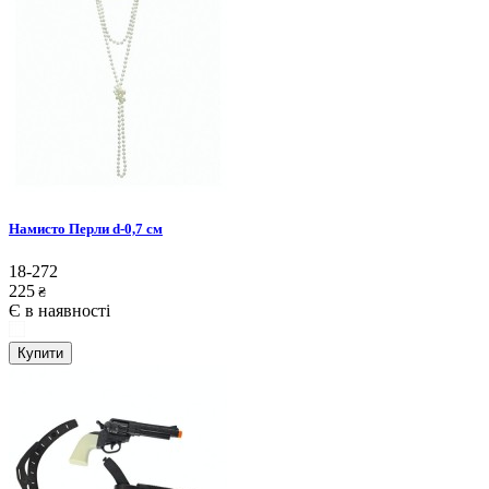
Намисто Перли d-0,7 см
18-272
225
₴
Є в наявності
Купити