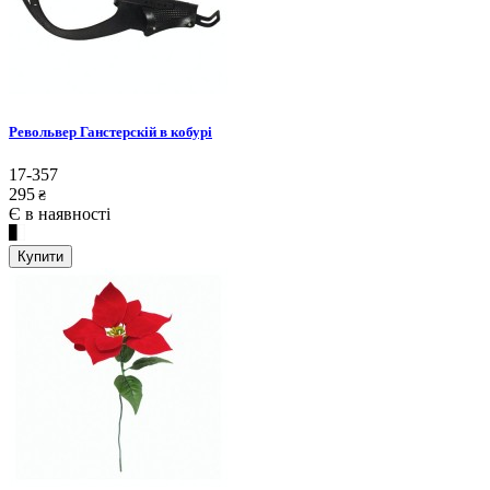
Револьвер Ганстерскій в кобурі
17-357
295
₴
Є в наявності
Купити