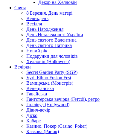
Декор на Хелловін
Свята
8 Березня, День матері
Великдень
Весілля
День Народження
День Незалежності України
День святого Валентина
День святого Патрика
Новий рік
Подарунки для чоловіків
Хелловін (Halloween)
Вечірки
Secret Garden Party (SGP)
Vyrii Ethno Fusion Fest
Вампірська (Монстрів)
Венеціанська
Гавайська
Гангстерська вечірка (Гетсбі), ретро
Голлівуд (Hollywood)
Дівич-вечір
Діско
Кабаре
Казино, Покер (Casino, Poker)
Казкова (Ранок)