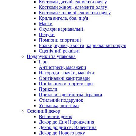
Костюми дитячі, елементи одягу
Костюми жіночі, елементи одягу
Костюми чоловічі, елементи одягу
Крила ангела, боа, пір'я
Маски
Окуляри карнавальні
Перуки
Помпони спортивні
Рожки, вушка, хвости, карнавальні обручі
Сценічний реквізит
Подарунки та упаковка
Ігри
Антистреси, масажери
Нагороди, значки, магніти
Оригінальні канцтовари
Попільнички, портсигари
Приколи
Приколи з дитинства, іграшки
Стильний подарунок
Упаковка, листівки
Сезонний декор
Весняний декор
Декор до Дня Народження
Декор до дня св. Валентина
Декор до Нового року