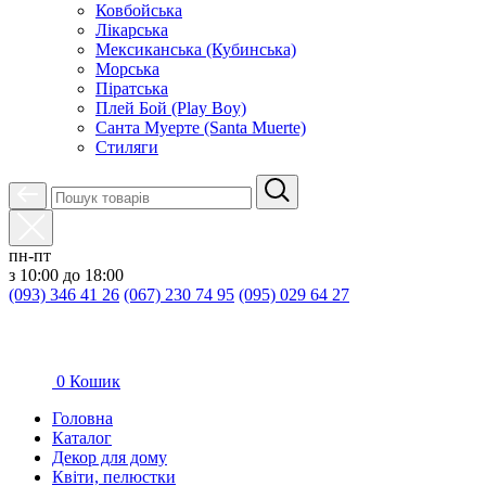
Ковбойська
Лікарська
Мексиканська (Кубинська)
Морська
Піратська
Плей Бой (Play Boy)
Санта Муерте (Santa Muerte)
Стиляги
пн-пт
з 10:00 до 18:00
(093) 346 41 26
(067) 230 74 95
(095) 029 64 27
0
Кошик
Головна
Каталог
Декор для дому
Квіти, пелюстки