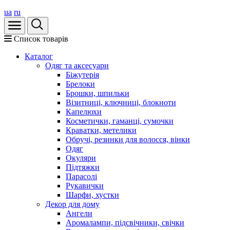
ua
ru
Список товарів
Каталог
Oдяг та аксесуари
Біжутерія
Брелоки
Брошки, шпильки
Візитниці, ключниці, блокноти
Капелюхи
Косметички, гаманці, сумочки
Краватки, метелики
Обручі, резинки для волосся, вінки
Одяг
Окуляри
Підтяжки
Парасолі
Рукавички
Шарфи, хустки
Декор для дому
Ангели
Аромалампи, підсвічники, свічки