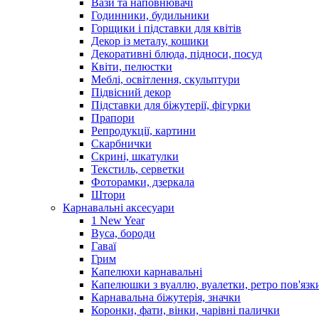
Вази та наповнювачі
Годинники, будильники
Горщики і підставки для квітів
Декор із металу, кошики
Декоративні блюда, підноси, посуд
Квіти, пелюстки
Меблі, освітлення, скульптури
Підвісний декор
Підставки для біжутерії, фігурки
Прапори
Репродукції, картини
Скарбнички
Скрині, шкатулки
Текстиль, серветки
Фоторамки, дзеркала
Штори
Карнавальні аксесуари
1 New Year
Вуса, бороди
Гаваї
Грим
Капелюхи карнавальні
Капелюшки з вуаллю, вуалетки, ретро пов'язк
Карнавальна біжутерія, значки
Коронки, фати, вінки, чарівні палички