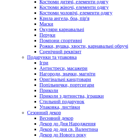
Костюми дитячі, елементи одягу
Костюми жіночі, елементи одягу
Костюми чоловічі, елементи одягу
Крила ангела, боа, пір'я
Маски
Окуляри карнавальні
Перуки
Помпони спортивні
Рожки, вушка, хвости, карнавальні обручі
Сценічний реквізит
Подарунки та упаковка
Ігри
Антистреси, масажери
Нагороди, значки, магніти
Оригінальні канцтовари
Попільнички, портсигари
Приколи
Приколи з дитинства, іграшки
Стильний подарунок
Упаковка, листівки
Сезонний декор
Весняний декор
Декор до Дня Народження
Декор до дня св. Валентина
Декор до Нового року