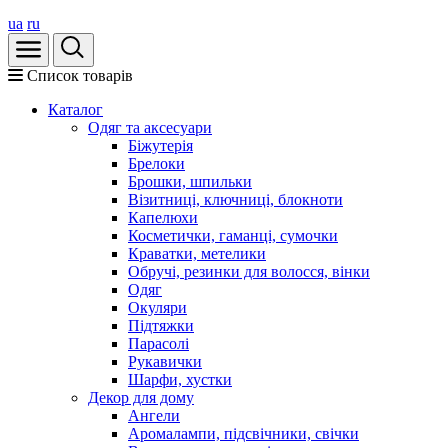
ua
ru
Список товарів
Каталог
Oдяг та аксесуари
Біжутерія
Брелоки
Брошки, шпильки
Візитниці, ключниці, блокноти
Капелюхи
Косметички, гаманці, сумочки
Краватки, метелики
Обручі, резинки для волосся, вінки
Одяг
Окуляри
Підтяжки
Парасолі
Рукавички
Шарфи, хустки
Декор для дому
Ангели
Аромалампи, підсвічники, свічки