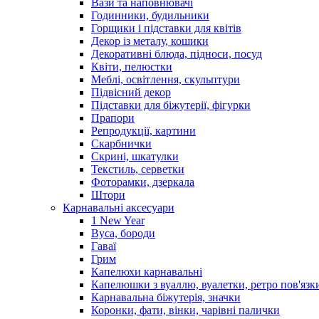
Вази та наповнювачі
Годинники, будильники
Горщики і підставки для квітів
Декор із металу, кошики
Декоративні блюда, підноси, посуд
Квіти, пелюстки
Меблі, освітлення, скульптури
Підвісний декор
Підставки для біжутерії, фігурки
Прапори
Репродукції, картини
Скарбнички
Скрині, шкатулки
Текстиль, серветки
Фоторамки, дзеркала
Штори
Карнавальні аксесуари
1 New Year
Вуса, бороди
Гаваї
Грим
Капелюхи карнавальні
Капелюшки з вуаллю, вуалетки, ретро пов'язк
Карнавальна біжутерія, значки
Коронки, фати, вінки, чарівні палички