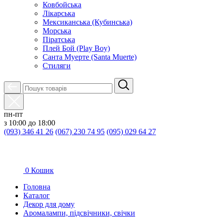
Ковбойська
Лікарська
Мексиканська (Кубинська)
Морська
Піратська
Плей Бой (Play Boy)
Санта Муерте (Santa Muerte)
Стиляги
пн-пт
з 10:00 до 18:00
(093) 346 41 26
(067) 230 74 95
(095) 029 64 27
0
Кошик
Головна
Каталог
Декор для дому
Аромалампи, підсвічники, свічки