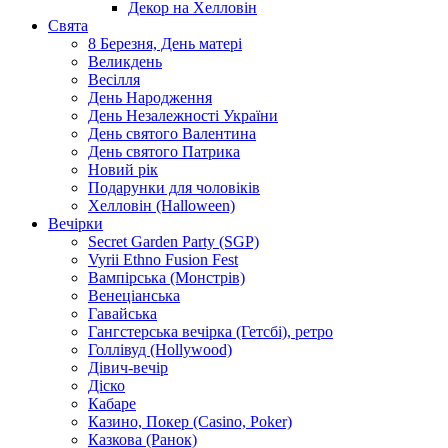
Декор на Хелловін
Свята
8 Березня, День матері
Великдень
Весілля
День Народження
День Незалежності України
День святого Валентина
День святого Патрика
Новий рік
Подарунки для чоловіків
Хелловін (Halloween)
Вечірки
Secret Garden Party (SGP)
Vyrii Ethno Fusion Fest
Вампірська (Монстрів)
Венеціанська
Гавайська
Гангстерська вечірка (Гетсбі), ретро
Голлівуд (Hollywood)
Дівич-вечір
Діско
Кабаре
Казино, Покер (Casino, Poker)
Казкова (Ранок)