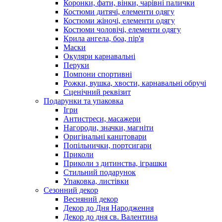
Коронки, фати, вінки, чарівні палички
Костюми дитячі, елементи одягу
Костюми жіночі, елементи одягу
Костюми чоловічі, елементи одягу
Крила ангела, боа, пір'я
Маски
Окуляри карнавальні
Перуки
Помпони спортивні
Рожки, вушка, хвости, карнавальні обручі
Сценічний реквізит
Подарунки та упаковка
Ігри
Антистреси, масажери
Нагороди, значки, магніти
Оригінальні канцтовари
Попільнички, портсигари
Приколи
Приколи з дитинства, іграшки
Стильний подарунок
Упаковка, листівки
Сезонний декор
Весняний декор
Декор до Дня Народження
Декор до дня св. Валентина