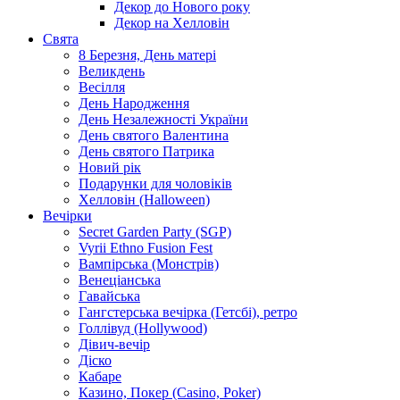
Декор до Нового року
Декор на Хелловін
Свята
8 Березня, День матері
Великдень
Весілля
День Народження
День Незалежності України
День святого Валентина
День святого Патрика
Новий рік
Подарунки для чоловіків
Хелловін (Halloween)
Вечірки
Secret Garden Party (SGP)
Vyrii Ethno Fusion Fest
Вампірська (Монстрів)
Венеціанська
Гавайська
Гангстерська вечірка (Гетсбі), ретро
Голлівуд (Hollywood)
Дівич-вечір
Діско
Кабаре
Казино, Покер (Casino, Poker)