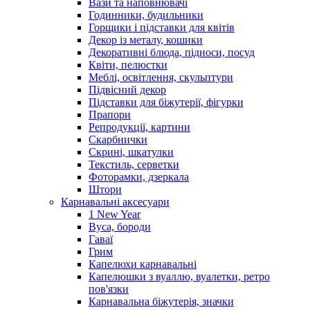
Вази та наповнювачі
Годинники, будильники
Горщики і підставки для квітів
Декор із металу, кошики
Декоративні блюда, підноси, посуд
Квіти, пелюстки
Меблі, освітлення, скульптури
Підвісний декор
Підставки для біжутерії, фігурки
Прапори
Репродукції, картини
Скарбнички
Скрині, шкатулки
Текстиль, серветки
Фоторамки, дзеркала
Штори
Карнавальні аксесуари
1 New Year
Вуса, бороди
Гаваї
Грим
Капелюхи карнавальні
Капелюшки з вуаллю, вуалетки, ретро
пов'язки
Карнавальна біжутерія, значки