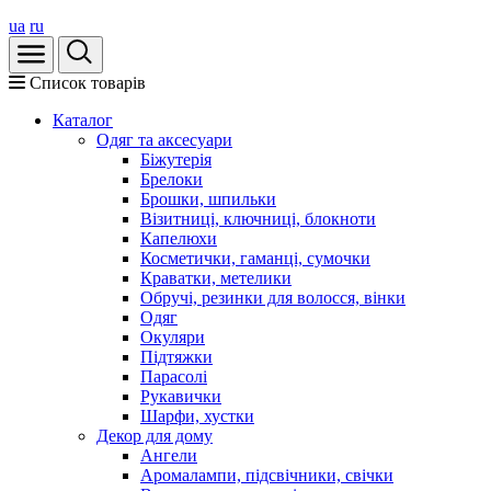
ua
ru
Список товарів
Каталог
Oдяг та аксесуари
Біжутерія
Брелоки
Брошки, шпильки
Візитниці, ключниці, блокноти
Капелюхи
Косметички, гаманці, сумочки
Краватки, метелики
Обручі, резинки для волосся, вінки
Одяг
Окуляри
Підтяжки
Парасолі
Рукавички
Шарфи, хустки
Декор для дому
Ангели
Аромалампи, підсвічники, свічки