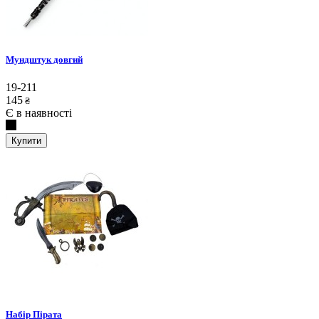
Мундштук довгий
19-211
145
₴
Є в наявності
Купити
Набір Пірата