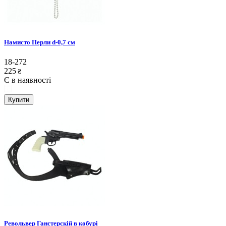
Намисто Перли d-0,7 см
18-272
225
₴
Є в наявності
Купити
Револьвер Ганстерскій в кобурі