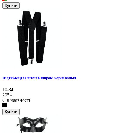
Купити
Підтяжки для штанів широкі карнавальні
10-84
295
₴
Є в наявності
Купити