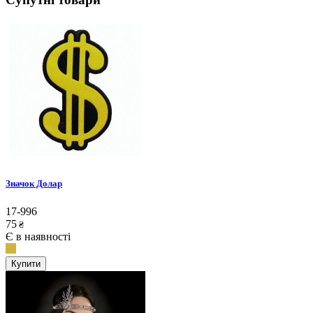
Значок Долар
17-996
75
₴
Є в наявності
Купити