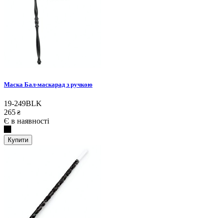
Маска Бал-маскарад з ручкою
19-249BLK
265
₴
Є в наявності
Купити