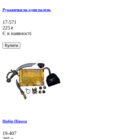
Рукавички на один палець
17-571
225
₴
Є в наявності
Купити
Набір Пірата
19-407
295