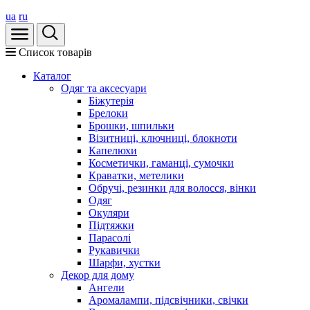
ua
ru
Список товарів
Каталог
Oдяг та аксесуари
Біжутерія
Брелоки
Брошки, шпильки
Візитниці, ключниці, блокноти
Капелюхи
Косметички, гаманці, сумочки
Краватки, метелики
Обручі, резинки для волосся, вінки
Одяг
Окуляри
Підтяжки
Парасолі
Рукавички
Шарфи, хустки
Декор для дому
Ангели
Аромалампи, підсвічники, свічки