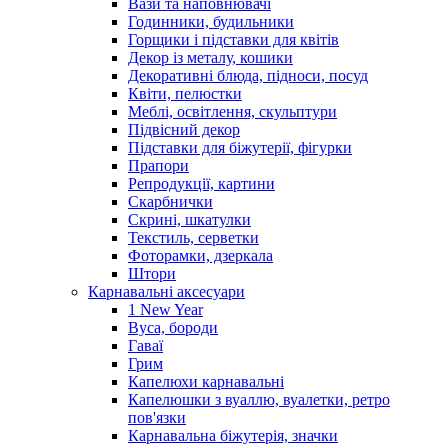
Вази та наповнювачі
Годинники, будильники
Горщики і підставки для квітів
Декор із металу, кошики
Декоративні блюда, підноси, посуд
Квіти, пелюстки
Меблі, освітлення, скульптури
Підвісний декор
Підставки для біжутерії, фігурки
Прапори
Репродукції, картини
Скарбнички
Скрині, шкатулки
Текстиль, серветки
Фоторамки, дзеркала
Штори
Карнавальні аксесуари
1 New Year
Вуса, бороди
Гаваї
Грим
Капелюхи карнавальні
Капелюшки з вуаллю, вуалетки, ретро
пов'язки
Карнавальна біжутерія, значки