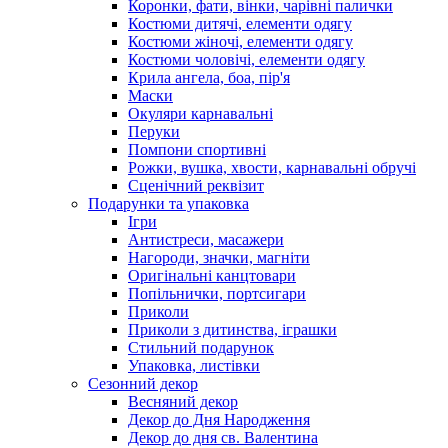
Коронки, фати, вінки, чарівні палички
Костюми дитячі, елементи одягу
Костюми жіночі, елементи одягу
Костюми чоловічі, елементи одягу
Крила ангела, боа, пір'я
Маски
Окуляри карнавальні
Перуки
Помпони спортивні
Рожки, вушка, хвости, карнавальні обручі
Сценічний реквізит
Подарунки та упаковка
Ігри
Антистреси, масажери
Нагороди, значки, магніти
Оригінальні канцтовари
Попільнички, портсигари
Приколи
Приколи з дитинства, іграшки
Стильний подарунок
Упаковка, листівки
Сезонний декор
Весняний декор
Декор до Дня Народження
Декор до дня св. Валентина