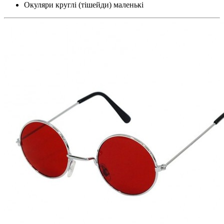
Окуляри круглі (тішейди) маленькі