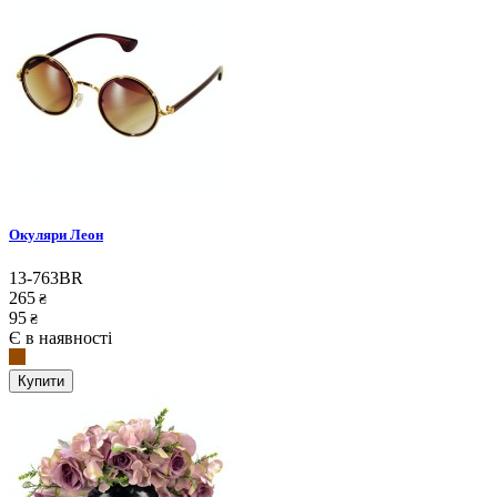
Окуляри Леон
13-763BR
265
₴
95
₴
Є в наявності
Купити