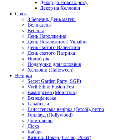
Декор до Нового року
Декор на Хелловін
Свята
8 Березня, День матері
Великдень
Весілля
День Народження
День Незалежності України
День святого Валентина
День святого Патрика
Новий рік
Подарунки для чоловіків
Хелловін (Halloween)
Вечірки
Secret Garden Party (SGP)
Vyrii Ethno Fusion Fest
Вампірська (Монстрів)
Венеціанська
Гавайська
Гангстерська вечірка (Гетсбі), ретро
Голлівуд (Hollywood)
Дівич-вечір
Діско
Кабаре
Казино, Покер (Casino, Poker)