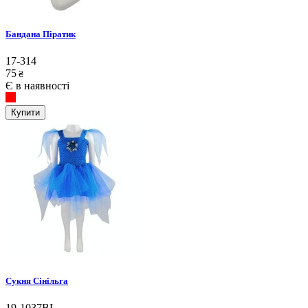
Бандана Піратик
17-314
75
₴
Є в наявності
Купити
Сукня Сінільга
19-1037BL