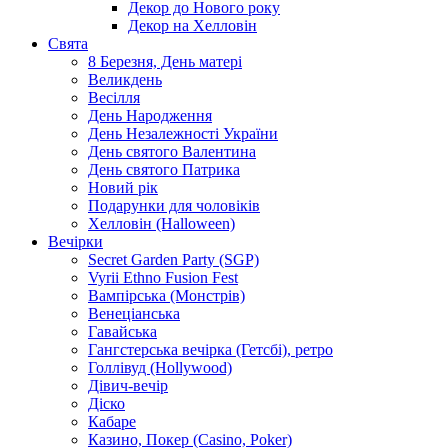
Декор до Нового року
Декор на Хелловін
Свята
8 Березня, День матері
Великдень
Весілля
День Народження
День Незалежності України
День святого Валентина
День святого Патрика
Новий рік
Подарунки для чоловіків
Хелловін (Halloween)
Вечірки
Secret Garden Party (SGP)
Vyrii Ethno Fusion Fest
Вампірська (Монстрів)
Венеціанська
Гавайська
Гангстерська вечірка (Гетсбі), ретро
Голлівуд (Hollywood)
Дівич-вечір
Діско
Кабаре
Казино, Покер (Casino, Poker)