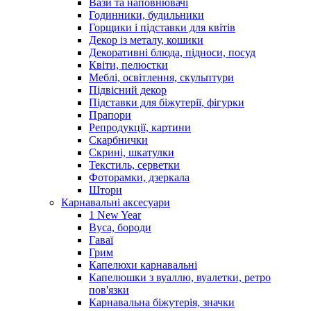
Вази та наповнювачі
Годинники, будильники
Горщики і підставки для квітів
Декор із металу, кошики
Декоративні блюда, підноси, посуд
Квіти, пелюстки
Меблі, освітлення, скульптури
Підвісний декор
Підставки для біжутерії, фігурки
Прапори
Репродукції, картини
Скарбнички
Скрині, шкатулки
Текстиль, серветки
Фоторамки, дзеркала
Штори
Карнавальні аксесуари
1 New Year
Вуса, бороди
Гаваї
Грим
Капелюхи карнавальні
Капелюшки з вуаллю, вуалетки, ретро
пов'язки
Карнавальна біжутерія, значки