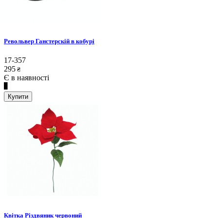
Револьвер Ганстерскій в кобурі
17-357
295
₴
Є в наявності
Купити
Квітка Різдвяник червоний