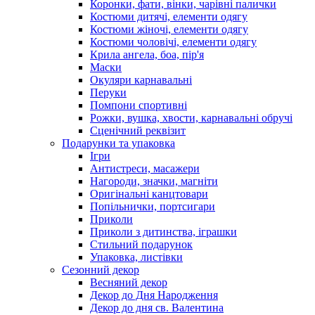
Коронки, фати, вінки, чарівні палички
Костюми дитячі, елементи одягу
Костюми жіночі, елементи одягу
Костюми чоловічі, елементи одягу
Крила ангела, боа, пір'я
Маски
Окуляри карнавальні
Перуки
Помпони спортивні
Рожки, вушка, хвости, карнавальні обручі
Сценічний реквізит
Подарунки та упаковка
Ігри
Антистреси, масажери
Нагороди, значки, магніти
Оригінальні канцтовари
Попільнички, портсигари
Приколи
Приколи з дитинства, іграшки
Стильний подарунок
Упаковка, листівки
Сезонний декор
Весняний декор
Декор до Дня Народження
Декор до дня св. Валентина