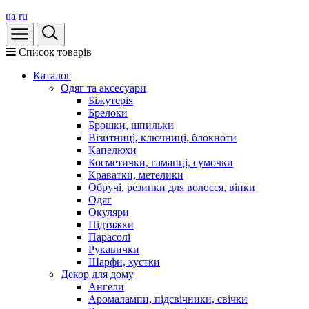
ua
ru
Список товарів
Каталог
Oдяг та аксесуари
Біжутерія
Брелоки
Брошки, шпильки
Візитниці, ключниці, блокноти
Капелюхи
Косметички, гаманці, сумочки
Краватки, метелики
Обручі, резинки для волосся, вінки
Одяг
Окуляри
Підтяжки
Парасолі
Рукавички
Шарфи, хустки
Декор для дому
Ангели
Аромалампи, підсвічники, свічки