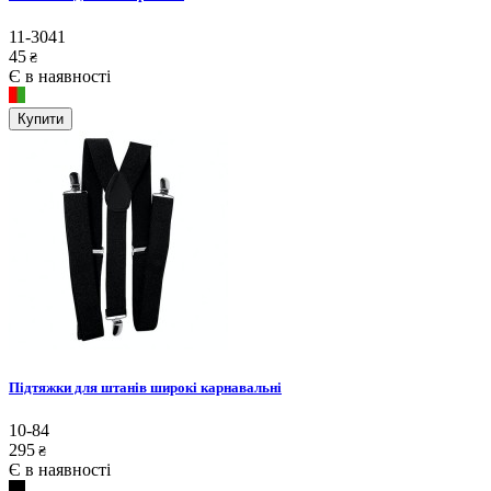
11-3041
45
₴
Є в наявності
Купити
Підтяжки для штанів широкі карнавальні
10-84
295
₴
Є в наявності