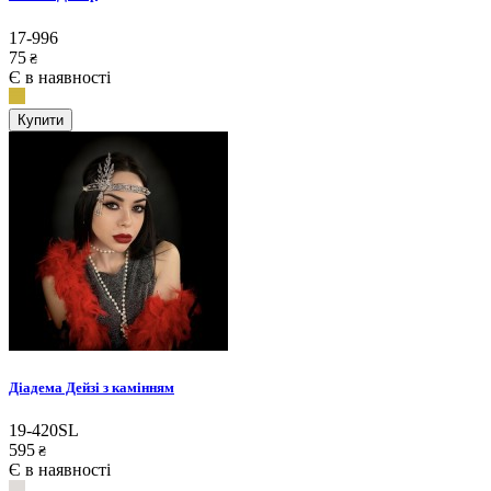
17-996
75
₴
Є в наявності
Купити
Діадема Дейзі з камінням
19-420SL
595
₴
Є в наявності