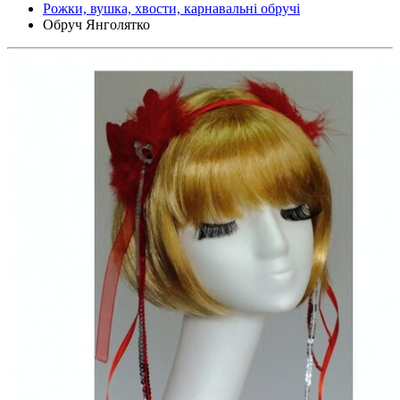
Рожки, вушка, хвости, карнавальні обручі
Обруч Янголятко