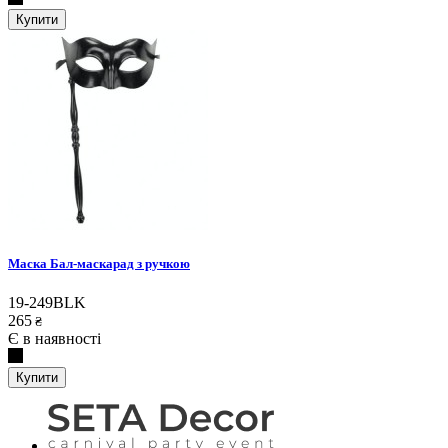
Купити
Маска Бал-маскарад з ручкою
19-249BLK
265
₴
Є в наявності
Купити