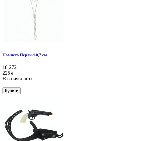
Намисто Перли d-0,7 см
18-272
225
₴
Є в наявності
Купити