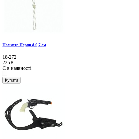
Намисто Перли d-0,7 см
18-272
225
₴
Є в наявності
Купити