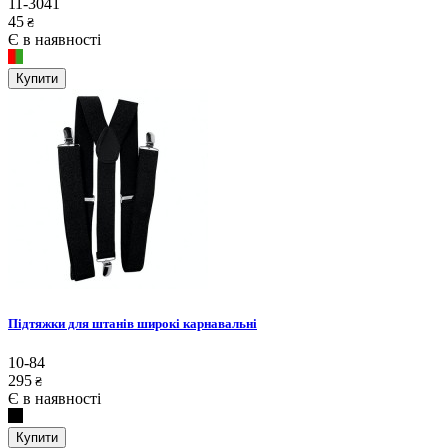
11-3041
45
₴
Є в наявності
Купити
Підтяжки для штанів широкі карнавальні
10-84
295
₴
Є в наявності
Купити