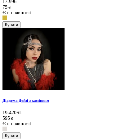
17-996
75
₴
Є в наявності
Купити
Діадема Дейзі з камінням
19-420SL
595
₴
Є в наявності
Купити