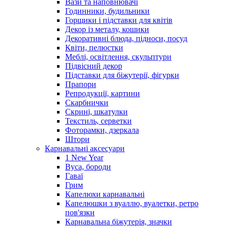
Вази та наповнювачі
Годинники, будильники
Горщики і підставки для квітів
Декор із металу, кошики
Декоративні блюда, підноси, посуд
Квіти, пелюстки
Меблі, освітлення, скульптури
Підвісний декор
Підставки для біжутерії, фігурки
Прапори
Репродукції, картини
Скарбнички
Скрині, шкатулки
Текстиль, серветки
Фоторамки, дзеркала
Штори
Карнавальні аксесуари
1 New Year
Вуса, бороди
Гаваї
Грим
Капелюхи карнавальні
Капелюшки з вуаллю, вуалетки, ретро
пов'язки
Карнавальна біжутерія, значки