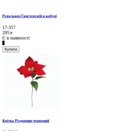
Револьвер Ганстерскій в кобурі
17-357
295
₴
Є в наявності
Купити
Квітка Різдвяник червоний