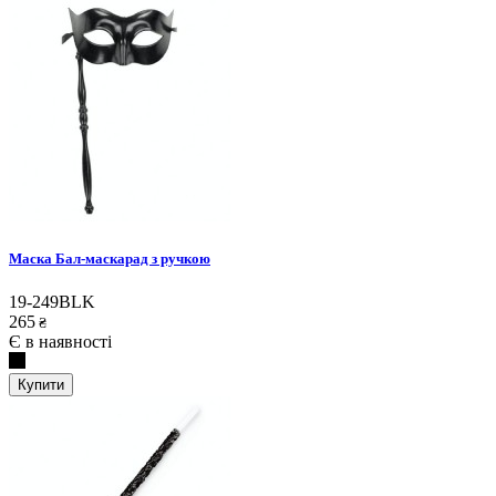
Маска Бал-маскарад з ручкою
19-249BLK
265
₴
Є в наявності
Купити