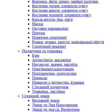
Коронки, фати, вінки, чарівні палички
Костюми дитячі, елементи одягу
Костюми жіночі, елементи одягу
Костюми чоловічі, елементи одягу
Крила ангела, боа, пір'я
Маски
Окуляри карнавальні
Перуки
Помпони спортивні
Рожки, вушка, хвости, карнавальні обручі
Сценічний реквізит
Подарунки та упаковка
Ігри
Антистреси, масажери
Нагороди, значки, магніти
Оригінальні канцтовари
Попільнички, портсигари
Приколи
Приколи з дитинства, іграшки
Стильний подарунок
Упаковка, листівки
Сезонний декор
Весняний декор
Декор до Дня Народження
Декор до дня св. Валентина