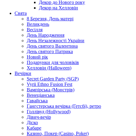
Декор до Нового року
Декор на Хелловін
Свята
8 Березня, День матері
Великдень
Весілля
День Народження
День Незалежності України
День святого Валентина
День святого Патрика
Новий рік
Подарунки для чоловіків
Хелловін (Halloween)
Вечірки
Secret Garden Party (SGP)
Vyrii Ethno Fusion Fest
Вампірська (Монстрів)
Венеціанська
Гавайська
Гангстерська вечірка (Гетсбі), ретро
Голлівуд (Hollywood)
Дівич-вечір
Діско
Кабаре
Казино, Покер (Casino, Poker)