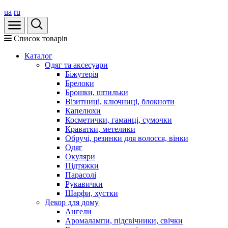
ua
ru
Список товарів
Каталог
Oдяг та аксесуари
Біжутерія
Брелоки
Брошки, шпильки
Візитниці, ключниці, блокноти
Капелюхи
Косметички, гаманці, сумочки
Краватки, метелики
Обручі, резинки для волосся, вінки
Одяг
Окуляри
Підтяжки
Парасолі
Рукавички
Шарфи, хустки
Декор для дому
Ангели
Аромалампи, підсвічники, свічки