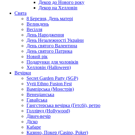
Декор до Нового року
Декор на Хелловін
Свята
8 Березня, День матері
Великдень
Весілля
День Народження
День Незалежності України
День святого Валентина
День святого Патрика
Новий рік
Подарунки для чоловіків
Хелловін (Halloween)
Вечірки
Secret Garden Party (SGP)
Vyrii Ethno Fusion Fest
Вампірська (Монстрів)
Венеціанська
Гавайська
Гангстерська вечірка (Гетсбі), ретро
Голлівуд (Hollywood)
Дівич-вечір
Діско
Кабаре
Казино, Покер (Casino, Poker)