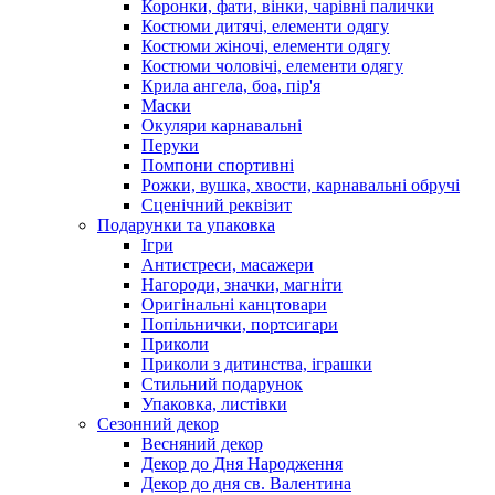
Коронки, фати, вінки, чарівні палички
Костюми дитячі, елементи одягу
Костюми жіночі, елементи одягу
Костюми чоловічі, елементи одягу
Крила ангела, боа, пір'я
Маски
Окуляри карнавальні
Перуки
Помпони спортивні
Рожки, вушка, хвости, карнавальні обручі
Сценічний реквізит
Подарунки та упаковка
Ігри
Антистреси, масажери
Нагороди, значки, магніти
Оригінальні канцтовари
Попільнички, портсигари
Приколи
Приколи з дитинства, іграшки
Стильний подарунок
Упаковка, листівки
Сезонний декор
Весняний декор
Декор до Дня Народження
Декор до дня св. Валентина