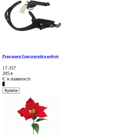
Револьвер Ганстерскій в кобурі
17-357
295
₴
Є в наявності
Купити