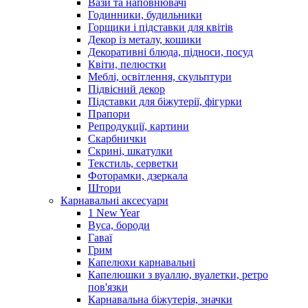
Вази та наповнювачі
Годинники, будильники
Горщики і підставки для квітів
Декор із металу, кошики
Декоративні блюда, підноси, посуд
Квіти, пелюстки
Меблі, освітлення, скульптури
Підвісний декор
Підставки для біжутерії, фігурки
Прапори
Репродукції, картини
Скарбнички
Скрині, шкатулки
Текстиль, серветки
Фоторамки, дзеркала
Штори
Карнавальні аксесуари
1 New Year
Вуса, бороди
Гаваї
Грим
Капелюхи карнавальні
Капелюшки з вуаллю, вуалетки, ретро
пов'язки
Карнавальна біжутерія, значки