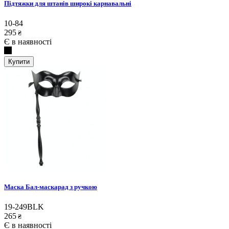
Підтяжки для штанів широкі карнавальні
10-84
295
₴
Є в наявності
Купити
Маска Бал-маскарад з ручкою
19-249BLK
265
₴
Є в наявності