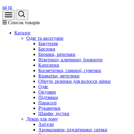
ua
ru
Список товарів
Каталог
Oдяг та аксесуари
Біжутерія
Брелоки
Брошки, шпильки
Візитниці, ключниці, блокноти
Капелюхи
Косметички, гаманці, сумочки
Краватки, метелики
Обручі, резинки для волосся, вінки
Одяг
Окуляри
Підтяжки
Парасолі
Рукавички
Шарфи, хустки
Декор для дому
Ангели
Аромалампи, підсвічники, свічки