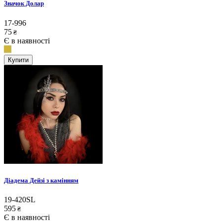
Значок Долар
17-996
75
₴
Є в наявності
Купити
Діадема Дейзі з камінням
19-420SL
595
₴
Є в наявності