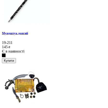
Мундштук довгий
19-211
145
₴
Є в наявності
Купити