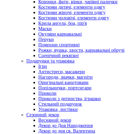
Коронки, фати, вінки, чарівні палички
Костюми дитячі, елементи одягу
Костюми жіночі, елементи одягу
Костюми чоловічі, елементи одягу
Крила ангела, боа, пір'я
Маски
Окуляри карнавальні
Перуки
Помпони спортивні
Рожки, вушка, хвости, карнавальні обручі
Сценічний реквізит
Подарунки та упаковка
Ігри
Антистреси, масажери
Нагороди, значки, магніти
Оригінальні канцтовари
Попільнички, портсигари
Приколи
Приколи з дитинства, іграшки
Стильний подарунок
Упаковка, листівки
Сезонний декор
Весняний декор
Декор до Дня Народження
Декор до дня св. Валентина