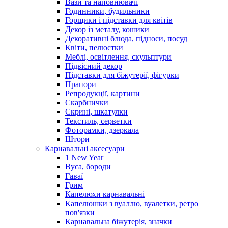
Вази та наповнювачі
Годинники, будильники
Горщики і підставки для квітів
Декор із металу, кошики
Декоративні блюда, підноси, посуд
Квіти, пелюстки
Меблі, освітлення, скульптури
Підвісний декор
Підставки для біжутерії, фігурки
Прапори
Репродукції, картини
Скарбнички
Скрині, шкатулки
Текстиль, серветки
Фоторамки, дзеркала
Штори
Карнавальні аксесуари
1 New Year
Вуса, бороди
Гаваї
Грим
Капелюхи карнавальні
Капелюшки з вуаллю, вуалетки, ретро
пов'язки
Карнавальна біжутерія, значки