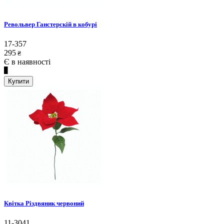
Револьвер Ганстерскій в кобурі
17-357
295
₴
Є в наявності
Купити
Квітка Різдвяник червоний
11-3041