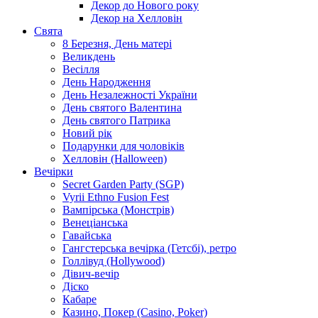
Декор до Нового року
Декор на Хелловін
Свята
8 Березня, День матері
Великдень
Весілля
День Народження
День Незалежності України
День святого Валентина
День святого Патрика
Новий рік
Подарунки для чоловіків
Хелловін (Halloween)
Вечірки
Secret Garden Party (SGP)
Vyrii Ethno Fusion Fest
Вампірська (Монстрів)
Венеціанська
Гавайська
Гангстерська вечірка (Гетсбі), ретро
Голлівуд (Hollywood)
Дівич-вечір
Діско
Кабаре
Казино, Покер (Casino, Poker)