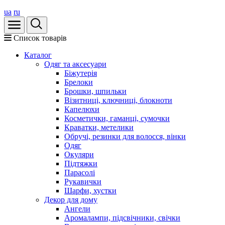
ua
ru
Список товарів
Каталог
Oдяг та аксесуари
Біжутерія
Брелоки
Брошки, шпильки
Візитниці, ключниці, блокноти
Капелюхи
Косметички, гаманці, сумочки
Краватки, метелики
Обручі, резинки для волосся, вінки
Одяг
Окуляри
Підтяжки
Парасолі
Рукавички
Шарфи, хустки
Декор для дому
Ангели
Аромалампи, підсвічники, свічки