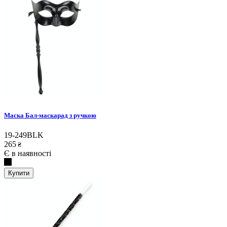
Маска Бал-маскарад з ручкою
19-249BLK
265
₴
Є в наявності
Купити