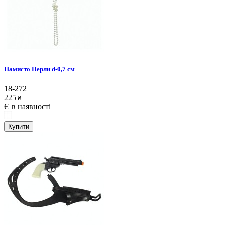
Намисто Перли d-0,7 см
18-272
225
₴
Є в наявності
Купити