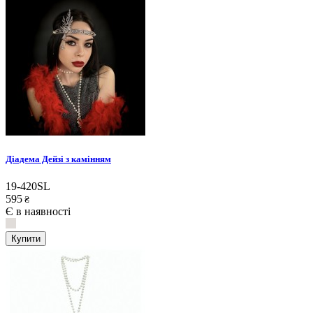
Діадема Дейзі з камінням
19-420SL
595
₴
Є в наявності
Купити