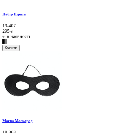
Набір Пірата
19-407
295
₴
Є в наявності
Купити
Маска Маскарад
18-368