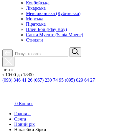
Ковбойська
Лікарська
Мексиканська (Кубинська)
Морська
Піратська
Плей Бой (Play Boy)
Санта Муерте (Santa Muerte)
Стиляги
пн-пт
з 10:00 до 18:00
(093) 346 41 26
(067) 230 74 95
(095) 029 64 27
0
Кошик
Головна
Свята
Новий рік
Наклейки Зірки