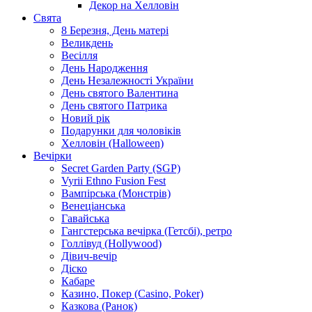
Декор на Хелловін
Свята
8 Березня, День матері
Великдень
Весілля
День Народження
День Незалежності України
День святого Валентина
День святого Патрика
Новий рік
Подарунки для чоловіків
Хелловін (Halloween)
Вечірки
Secret Garden Party (SGP)
Vyrii Ethno Fusion Fest
Вампірська (Монстрів)
Венеціанська
Гавайська
Гангстерська вечірка (Гетсбі), ретро
Голлівуд (Hollywood)
Дівич-вечір
Діско
Кабаре
Казино, Покер (Casino, Poker)
Казкова (Ранок)