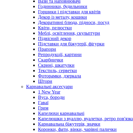
Вази та наповнювачі
Годинники, будильники
Горщики і підставки для квітів
Декор із металу, кошики
Декоративні блюда, підноси, посуд
Квіти, пелюстки
Меблі, освітлення, скульптури
Підвісний декор
Підставки для біжутерії, фігурки
Прапори
Репродукції, картини
Скарбнички
Скрині, шкатулки
Текстиль, серветки
Фоторамки, дзеркала
Штори
Карнавальні аксесуари
1 New Year
Вуса, бороди
Гаваї
Грим
Капелюхи карнавальні
Капелюшки з вуаллю, вуалетки, ретро пов'язк
Карнавальна біжутерія, значки
Коронки, фати, вінки, чарівні палички