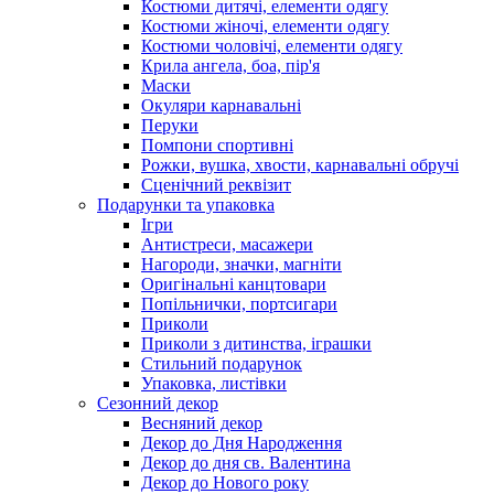
Костюми дитячі, елементи одягу
Костюми жіночі, елементи одягу
Костюми чоловічі, елементи одягу
Крила ангела, боа, пір'я
Маски
Окуляри карнавальні
Перуки
Помпони спортивні
Рожки, вушка, хвости, карнавальні обручі
Сценічний реквізит
Подарунки та упаковка
Ігри
Антистреси, масажери
Нагороди, значки, магніти
Оригінальні канцтовари
Попільнички, портсигари
Приколи
Приколи з дитинства, іграшки
Стильний подарунок
Упаковка, листівки
Сезонний декор
Весняний декор
Декор до Дня Народження
Декор до дня св. Валентина
Декор до Нового року