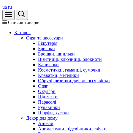
ua
ru
Список товарів
Каталог
Oдяг та аксесуари
Біжутерія
Брелоки
Брошки, шпильки
Візитниці, ключниці, блокноти
Капелюхи
Косметички, гаманці, сумочки
Краватки, метелики
Обручі, резинки для волосся, вінки
Одяг
Окуляри
Підтяжки
Парасолі
Рукавички
Шарфи, хустки
Декор для дому
Ангели
Аромалампи, підсвічники, свічки