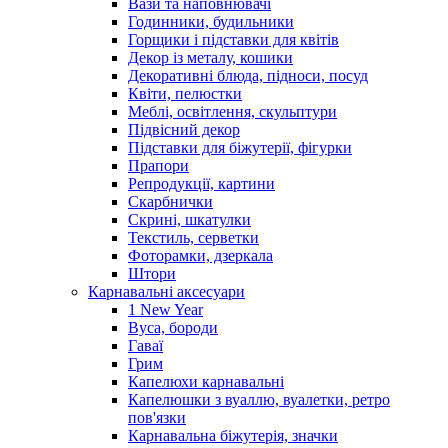
Вази та наповнювачі
Годинники, будильники
Горщики і підставки для квітів
Декор із металу, кошики
Декоративні блюда, підноси, посуд
Квіти, пелюстки
Меблі, освітлення, скульптури
Підвісний декор
Підставки для біжутерії, фігурки
Прапори
Репродукції, картини
Скарбнички
Скрині, шкатулки
Текстиль, серветки
Фоторамки, дзеркала
Штори
Карнавальні аксесуари
1 New Year
Вуса, бороди
Гаваї
Грим
Капелюхи карнавальні
Капелюшки з вуаллю, вуалетки, ретро
пов'язки
Карнавальна біжутерія, значки