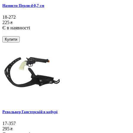
Намисто Перли d-0,7 см
18-272
225
₴
Є в наявності
Купити
Револьвер Ганстерскій в кобурі
17-357
295
₴