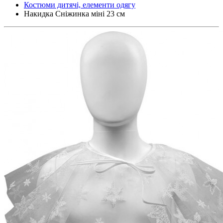
Костюми дитячі, елементи одягу
Накидка Сніжинка міні 23 см