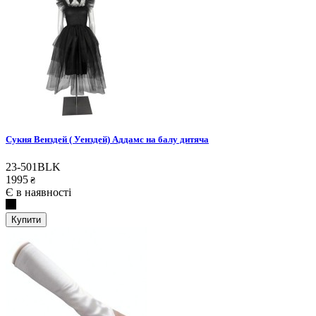
Сукня Венздей ( Уенздей) Аддамс на балу дитяча
23-501BLK
1995
₴
Є в наявності
Купити