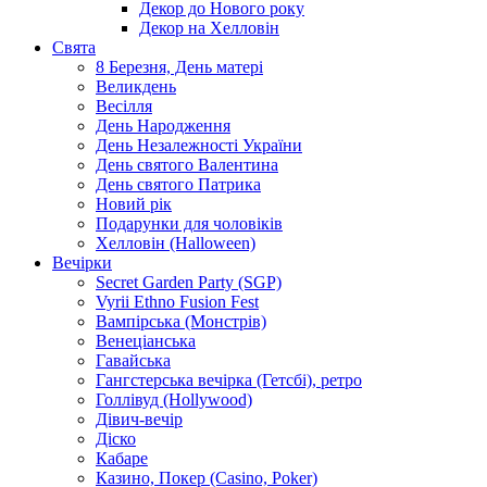
Декор до Нового року
Декор на Хелловін
Свята
8 Березня, День матері
Великдень
Весілля
День Народження
День Незалежності України
День святого Валентина
День святого Патрика
Новий рік
Подарунки для чоловіків
Хелловін (Halloween)
Вечірки
Secret Garden Party (SGP)
Vyrii Ethno Fusion Fest
Вампірська (Монстрів)
Венеціанська
Гавайська
Гангстерська вечірка (Гетсбі), ретро
Голлівуд (Hollywood)
Дівич-вечір
Діско
Кабаре
Казино, Покер (Casino, Poker)