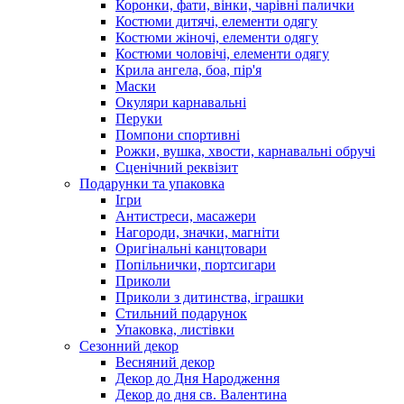
Коронки, фати, вінки, чарівні палички
Костюми дитячі, елементи одягу
Костюми жіночі, елементи одягу
Костюми чоловічі, елементи одягу
Крила ангела, боа, пір'я
Маски
Окуляри карнавальні
Перуки
Помпони спортивні
Рожки, вушка, хвости, карнавальні обручі
Сценічний реквізит
Подарунки та упаковка
Ігри
Антистреси, масажери
Нагороди, значки, магніти
Оригінальні канцтовари
Попільнички, портсигари
Приколи
Приколи з дитинства, іграшки
Стильний подарунок
Упаковка, листівки
Сезонний декор
Весняний декор
Декор до Дня Народження
Декор до дня св. Валентина