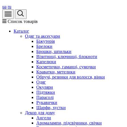
ua
ru
Список товарів
Каталог
Oдяг та аксесуари
Біжутерія
Брелоки
Брошки, шпильки
Візитниці, ключниці, блокноти
Капелюхи
Косметички, гаманці, сумочки
Краватки, метелики
Обручі, резинки для волосся, вінки
Одяг
Окуляри
Підтяжки
Парасолі
Рукавички
Шарфи, хустки
Декор для дому
Ангели
Аромалампи, підсвічники, свічки