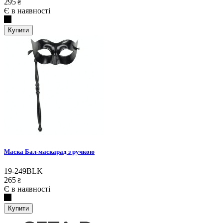
295
₴
Є в наявності
Купити
Маска Бал-маскарад з ручкою
19-249BLK
265
₴
Є в наявності
Купити