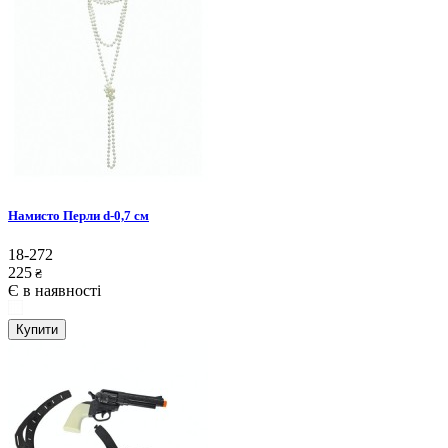
Намисто Перли d-0,7 см
18-272
225
₴
Є в наявності
Купити