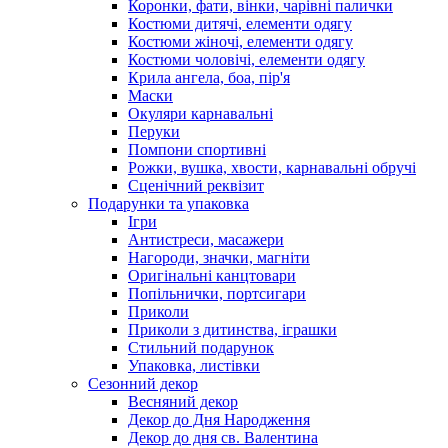
Коронки, фати, вінки, чарівні палички
Костюми дитячі, елементи одягу
Костюми жіночі, елементи одягу
Костюми чоловічі, елементи одягу
Крила ангела, боа, пір'я
Маски
Окуляри карнавальні
Перуки
Помпони спортивні
Рожки, вушка, хвости, карнавальні обручі
Сценічний реквізит
Подарунки та упаковка
Ігри
Антистреси, масажери
Нагороди, значки, магніти
Оригінальні канцтовари
Попільнички, портсигари
Приколи
Приколи з дитинства, іграшки
Стильний подарунок
Упаковка, листівки
Сезонний декор
Весняний декор
Декор до Дня Народження
Декор до дня св. Валентина