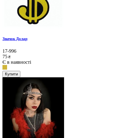
Значок Долар
17-996
75
₴
Є в наявності
Купити