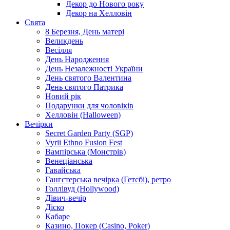
Декор до Нового року
Декор на Хелловін
Свята
8 Березня, День матері
Великдень
Весілля
День Народження
День Незалежності України
День святого Валентина
День святого Патрика
Новий рік
Подарунки для чоловіків
Хелловін (Halloween)
Вечірки
Secret Garden Party (SGP)
Vyrii Ethno Fusion Fest
Вампірська (Монстрів)
Венеціанська
Гавайська
Гангстерська вечірка (Гетсбі), ретро
Голлівуд (Hollywood)
Дівич-вечір
Діско
Кабаре
Казино, Покер (Casino, Poker)