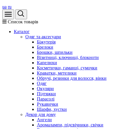
ua
ru
Список товарів
Каталог
Oдяг та аксесуари
Біжутерія
Брелоки
Брошки, шпильки
Візитниці, ключниці, блокноти
Капелюхи
Косметички, гаманці, сумочки
Краватки, метелики
Обручі, резинки для волосся, вінки
Одяг
Окуляри
Підтяжки
Парасолі
Рукавички
Шарфи, хустки
Декор для дому
Ангели
Аромалампи, підсвічники, свічки