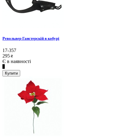
Револьвер Ганстерскій в кобурі
17-357
295
₴
Є в наявності
Купити