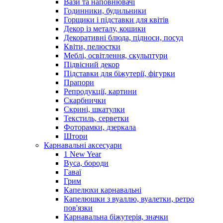
Вази та наповнювачі
Годинники, будильники
Горщики і підставки для квітів
Декор із металу, кошики
Декоративні блюда, підноси, посуд
Квіти, пелюстки
Меблі, освітлення, скульптури
Підвісний декор
Підставки для біжутерії, фігурки
Прапори
Репродукції, картини
Скарбнички
Скрині, шкатулки
Текстиль, серветки
Фоторамки, дзеркала
Штори
Карнавальні аксесуари
1 New Year
Вуса, бороди
Гаваї
Грим
Капелюхи карнавальні
Капелюшки з вуаллю, вуалетки, ретро
пов'язки
Карнавальна біжутерія, значки