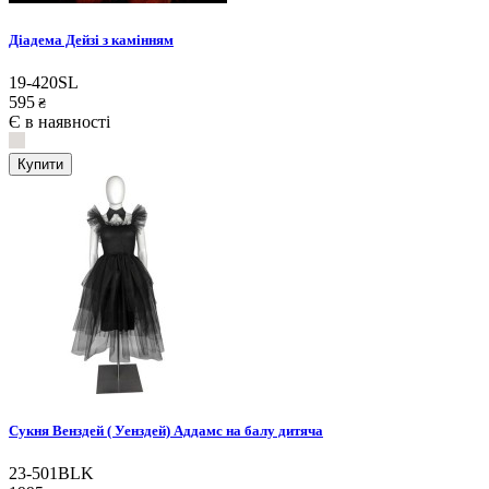
Діадема Дейзі з камінням
19-420SL
595
₴
Є в наявності
Купити
Сукня Венздей ( Уенздей) Аддамс на балу дитяча
23-501BLK