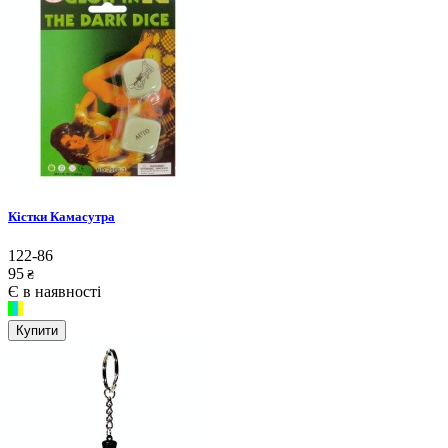
Кістки Камасутра
122-86
95
₴
Є в наявності
Купити