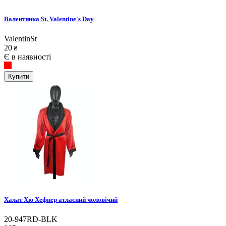
Валентинка St. Valentine's Day
ValentinSt
20
₴
Є в наявності
Купити
Халат Хю Хефнер атласний чоловічий
20-947RD-BLK