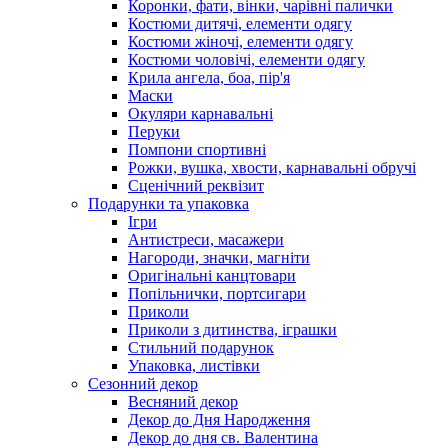
Коронки, фати, вінки, чарівні палички
Костюми дитячі, елементи одягу
Костюми жіночі, елементи одягу
Костюми чоловічі, елементи одягу
Крила ангела, боа, пір'я
Маски
Окуляри карнавальні
Перуки
Помпони спортивні
Рожки, вушка, хвости, карнавальні обручі
Сценічний реквізит
Подарунки та упаковка
Ігри
Антистреси, масажери
Нагороди, значки, магніти
Оригінальні канцтовари
Попільнички, портсигари
Приколи
Приколи з дитинства, іграшки
Стильний подарунок
Упаковка, листівки
Сезонний декор
Весняний декор
Декор до Дня Народження
Декор до дня св. Валентина