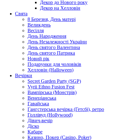
Декор до Нового року
Декор на Хелловін
Свята
8 Березня, День матері
Великдень
Весілля
День Народження
День Незалежності України
День святого Валентина
День святого Патрика
Новий рік
Подарунки для чоловіків
Хелловін (Halloween)
Вечірки
Secret Garden Party (SGP)
Vyrii Ethno Fusion Fest
Вампірська (Монстрів)
Венеціанська
Гавайська
Гангстерська вечірка (Гетсбі), ретро
Голлівуд (Hollywood)
Дівич-вечір
Діско
Кабаре
Казино, Покер (Casino, Poker)