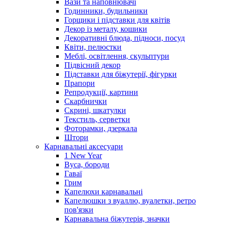
Вази та наповнювачі
Годинники, будильники
Горщики і підставки для квітів
Декор із металу, кошики
Декоративні блюда, підноси, посуд
Квіти, пелюстки
Меблі, освітлення, скульптури
Підвісний декор
Підставки для біжутерії, фігурки
Прапори
Репродукції, картини
Скарбнички
Скрині, шкатулки
Текстиль, серветки
Фоторамки, дзеркала
Штори
Карнавальні аксесуари
1 New Year
Вуса, бороди
Гаваї
Грим
Капелюхи карнавальні
Капелюшки з вуаллю, вуалетки, ретро
пов'язки
Карнавальна біжутерія, значки