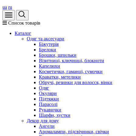
ua
ru
Список товарів
Каталог
Oдяг та аксесуари
Біжутерія
Брелоки
Брошки, шпильки
Візитниці, ключниці, блокноти
Капелюхи
Косметички, гаманці, сумочки
Краватки, метелики
Обручі, резинки для волосся, вінки
Одяг
Окуляри
Підтяжки
Парасолі
Рукавички
Шарфи, хустки
Декор для дому
Ангели
Аромалампи, підсвічники, свічки