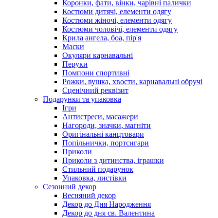
Коронки, фати, вінки, чарівні палички
Костюми дитячі, елементи одягу
Костюми жіночі, елементи одягу
Костюми чоловічі, елементи одягу
Крила ангела, боа, пір'я
Маски
Окуляри карнавальні
Перуки
Помпони спортивні
Рожки, вушка, хвости, карнавальні обручі
Сценічний реквізит
Подарунки та упаковка
Ігри
Антистреси, масажери
Нагороди, значки, магніти
Оригінальні канцтовари
Попільнички, портсигари
Приколи
Приколи з дитинства, іграшки
Стильний подарунок
Упаковка, листівки
Сезонний декор
Весняний декор
Декор до Дня Народження
Декор до дня св. Валентина