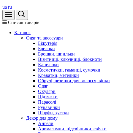
ua
ru
Список товарів
Каталог
Oдяг та аксесуари
Біжутерія
Брелоки
Брошки, шпильки
Візитниці, ключниці, блокноти
Капелюхи
Косметички, гаманці, сумочки
Краватки, метелики
Обручі, резинки для волосся, вінки
Одяг
Окуляри
Підтяжки
Парасолі
Рукавички
Шарфи, хустки
Декор для дому
Ангели
Аромалампи, підсвічники, свічки