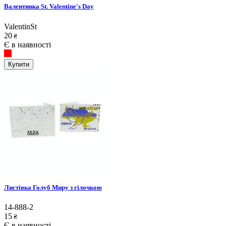
Валентинка St. Valentine's Day
ValentinSt
20
₴
Є в наявності
Купити
Листівка Голуб Миру з гілочкою
14-888-2
15
₴
Є в наявності