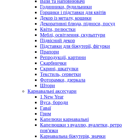
Вази та наповнювачі
Годинники, будильники
Горщики і підставки для квітів
Декор із металу, кошики
Декоративні блюда, підноси, посуд
Квіти, пелюстки
Меблі, освітлення, скульптури
Підвісний декор
Підставки для біжутерії, фігурки
Прапори
Репродукції, картини
Скарбнички
Скрині, шкатулки
Текстиль, серветки
Фоторамки, дзеркала
Штори
Карнавальні аксесуари
1 New Year
Вуса, бороди
Гаваї
Грим
Капелюхи карнавальні
Капелюшки з вуаллю, вуалетки, ретро
пов'язки
Карнавальна біжутерія, значки