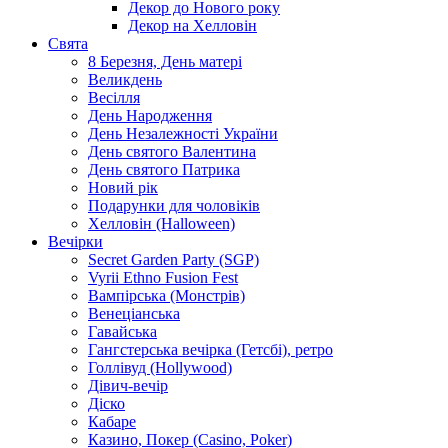
Декор до Нового року
Декор на Хелловін
Свята
8 Березня, День матері
Великдень
Весілля
День Народження
День Незалежності України
День святого Валентина
День святого Патрика
Новий рік
Подарунки для чоловіків
Хелловін (Halloween)
Вечірки
Secret Garden Party (SGP)
Vyrii Ethno Fusion Fest
Вампірська (Монстрів)
Венеціанська
Гавайська
Гангстерська вечірка (Гетсбі), ретро
Голлівуд (Hollywood)
Дівич-вечір
Діско
Кабаре
Казино, Покер (Casino, Poker)