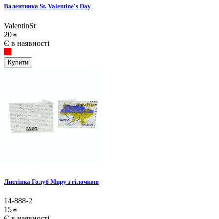
Валентинка St. Valentine's Day
ValentinSt
20
₴
Є в наявності
Купити
Листівка Голуб Миру з гілочкою
14-888-2
15
₴
Є в наявності