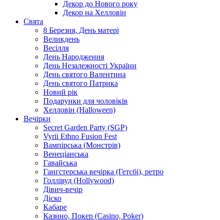
Декор до Нового року
Декор на Хелловін
Свята
8 Березня, День матері
Великдень
Весілля
День Народження
День Незалежності України
День святого Валентина
День святого Патрика
Новий рік
Подарунки для чоловіків
Хелловін (Halloween)
Вечірки
Secret Garden Party (SGP)
Vyrii Ethno Fusion Fest
Вампірська (Монстрів)
Венеціанська
Гавайська
Гангстерська вечірка (Гетсбі), ретро
Голлівуд (Hollywood)
Дівич-вечір
Діско
Кабаре
Казино, Покер (Casino, Poker)