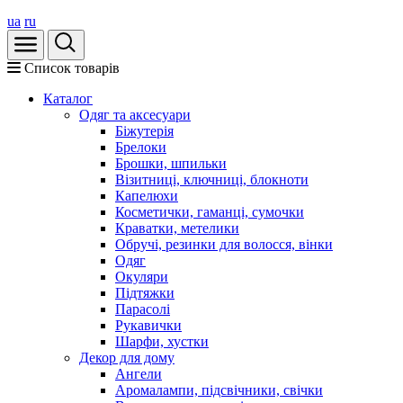
ua
ru
Список товарів
Каталог
Oдяг та аксесуари
Біжутерія
Брелоки
Брошки, шпильки
Візитниці, ключниці, блокноти
Капелюхи
Косметички, гаманці, сумочки
Краватки, метелики
Обручі, резинки для волосся, вінки
Одяг
Окуляри
Підтяжки
Парасолі
Рукавички
Шарфи, хустки
Декор для дому
Ангели
Аромалампи, підсвічники, свічки