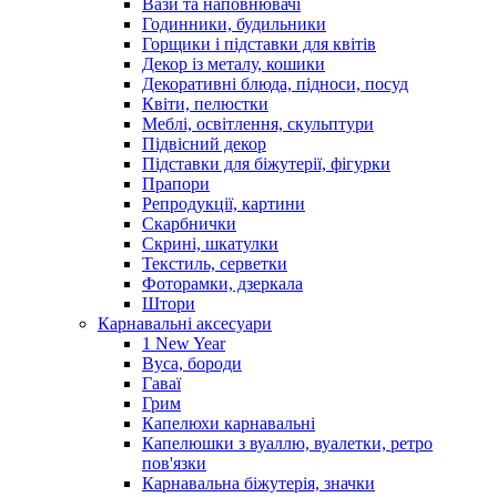
Вази та наповнювачі
Годинники, будильники
Горщики і підставки для квітів
Декор із металу, кошики
Декоративні блюда, підноси, посуд
Квіти, пелюстки
Меблі, освітлення, скульптури
Підвісний декор
Підставки для біжутерії, фігурки
Прапори
Репродукції, картини
Скарбнички
Скрині, шкатулки
Текстиль, серветки
Фоторамки, дзеркала
Штори
Карнавальні аксесуари
1 New Year
Вуса, бороди
Гаваї
Грим
Капелюхи карнавальні
Капелюшки з вуаллю, вуалетки, ретро
пов'язки
Карнавальна біжутерія, значки