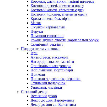
Коронки, фати, вінки, чарівні палички
Костюми дитячі, елементи одягу
Костюми жіночі, елементи одягу
Костюми чоловічі, елементи одягу
Крила ангела, боа, пір'я
Маски
Окуляри карнавальні
Перуки
Помпони спортивні
Рожки, вушка, хвости, карнавальні обручі
Сценічний реквізит
Подарунки та упаковка
Ігри
Антистреси, масажери
Нагороди, значки, магніти
Оригінальні канцтовари
Попільнички, портсигари
Приколи
Приколи з дитинства, іграшки
Стильний подарунок
Упаковка, листівки
Сезонний декор
Весняний декор
Декор до Дня Народження
Декор до дня св. Валентина