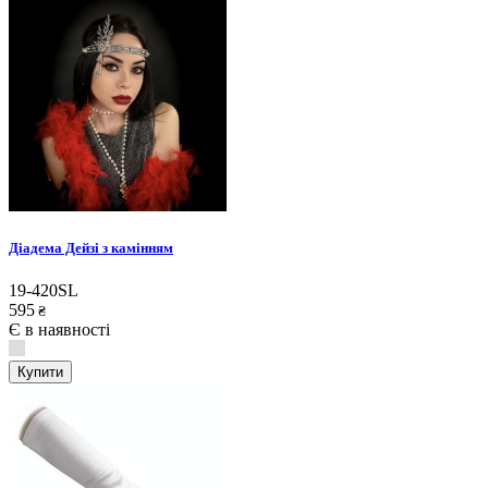
Діадема Дейзі з камінням
19-420SL
595
₴
Є в наявності
Купити