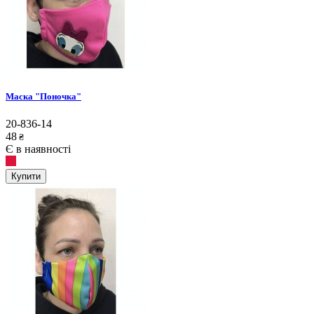
Маска "Поночка"
20-836-14
48
₴
Є в наявності
Купити