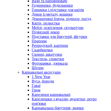
Вази та наповнювачі
Годинники, будильники
Горщики і підставки для квітів
Декор із металу, кошики
Декоративні блюда, підноси, посуд
Квіти, пелюстки
Меблі, освітлення, скульптури
Підвісний декор
Підставки для біжутерії, фігурки
Прапори
Репродукції, картини
Скарбнички
Скрині, шкатулки
Текстиль, серветки
Фоторамки, дзеркала
Штори
Карнавальні аксесуари
1 New Year
Вуса, бороди
Гаваї
Грим
Капелюхи карнавальні
Капелюшки з вуаллю, вуалетки, ретро
пов'язки
Карнавальна біжутерія, значки