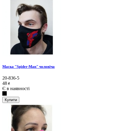
Маска "Spider-Man" чоловіча
20-836-5
48
₴
Є в наявності
Купити