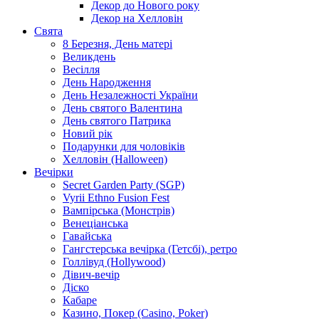
Декор до Нового року
Декор на Хелловін
Свята
8 Березня, День матері
Великдень
Весілля
День Народження
День Незалежності України
День святого Валентина
День святого Патрика
Новий рік
Подарунки для чоловіків
Хелловін (Halloween)
Вечірки
Secret Garden Party (SGP)
Vyrii Ethno Fusion Fest
Вампірська (Монстрів)
Венеціанська
Гавайська
Гангстерська вечірка (Гетсбі), ретро
Голлівуд (Hollywood)
Дівич-вечір
Діско
Кабаре
Казино, Покер (Casino, Poker)