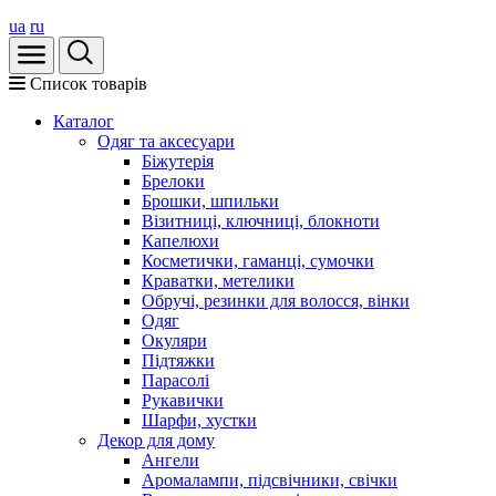
ua
ru
Список товарів
Каталог
Oдяг та аксесуари
Біжутерія
Брелоки
Брошки, шпильки
Візитниці, ключниці, блокноти
Капелюхи
Косметички, гаманці, сумочки
Краватки, метелики
Обручі, резинки для волосся, вінки
Одяг
Окуляри
Підтяжки
Парасолі
Рукавички
Шарфи, хустки
Декор для дому
Ангели
Аромалампи, підсвічники, свічки