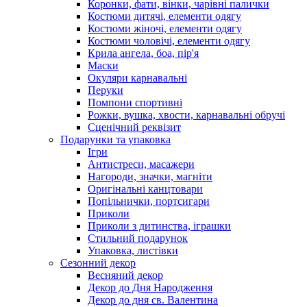
Коронки, фати, вінки, чарівні палички
Костюми дитячі, елементи одягу
Костюми жіночі, елементи одягу
Костюми чоловічі, елементи одягу
Крила ангела, боа, пір'я
Маски
Окуляри карнавальні
Перуки
Помпони спортивні
Рожки, вушка, хвости, карнавальні обручі
Сценічний реквізит
Подарунки та упаковка
Ігри
Антистреси, масажери
Нагороди, значки, магніти
Оригінальні канцтовари
Попільнички, портсигари
Приколи
Приколи з дитинства, іграшки
Стильний подарунок
Упаковка, листівки
Сезонний декор
Весняний декор
Декор до Дня Народження
Декор до дня св. Валентина