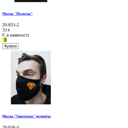
Маска "Полоска"
20-833-2
33
₴
Є в наявності
Купити
Маска "Superman" чоловіча
20-836-4