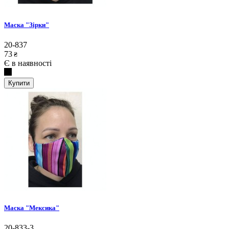
Маска "Зірки"
20-837
73
₴
Є в наявності
Купити
Маска "Мексика"
20-833-3