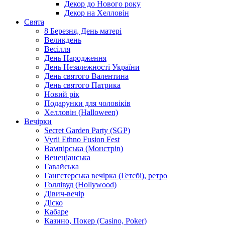
Декор до Нового року
Декор на Хелловін
Свята
8 Березня, День матері
Великдень
Весілля
День Народження
День Незалежності України
День святого Валентина
День святого Патрика
Новий рік
Подарунки для чоловіків
Хелловін (Halloween)
Вечірки
Secret Garden Party (SGP)
Vyrii Ethno Fusion Fest
Вампірська (Монстрів)
Венеціанська
Гавайська
Гангстерська вечірка (Гетсбі), ретро
Голлівуд (Hollywood)
Дівич-вечір
Діско
Кабаре
Казино, Покер (Casino, Poker)