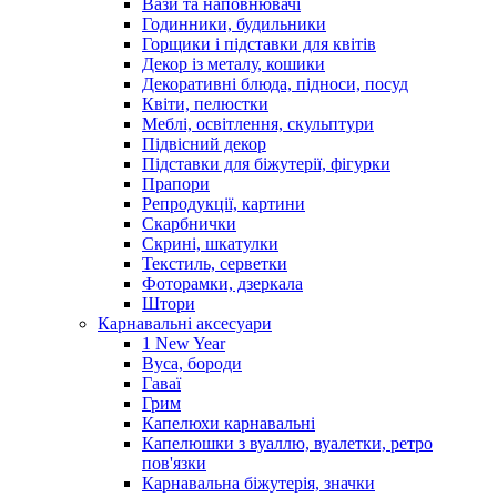
Вази та наповнювачі
Годинники, будильники
Горщики і підставки для квітів
Декор із металу, кошики
Декоративні блюда, підноси, посуд
Квіти, пелюстки
Меблі, освітлення, скульптури
Підвісний декор
Підставки для біжутерії, фігурки
Прапори
Репродукції, картини
Скарбнички
Скрині, шкатулки
Текстиль, серветки
Фоторамки, дзеркала
Штори
Карнавальні аксесуари
1 New Year
Вуса, бороди
Гаваї
Грим
Капелюхи карнавальні
Капелюшки з вуаллю, вуалетки, ретро
пов'язки
Карнавальна біжутерія, значки