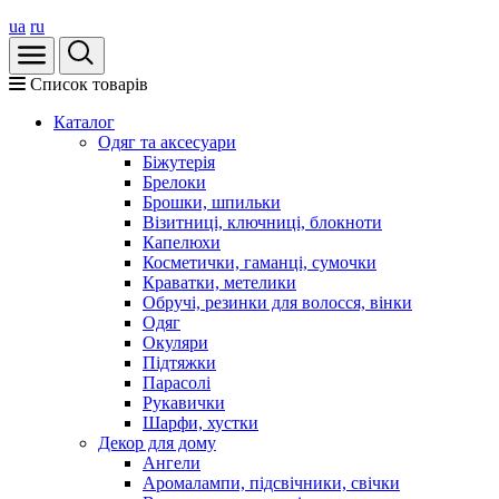
ua
ru
Список товарів
Каталог
Oдяг та аксесуари
Біжутерія
Брелоки
Брошки, шпильки
Візитниці, ключниці, блокноти
Капелюхи
Косметички, гаманці, сумочки
Краватки, метелики
Обручі, резинки для волосся, вінки
Одяг
Окуляри
Підтяжки
Парасолі
Рукавички
Шарфи, хустки
Декор для дому
Ангели
Аромалампи, підсвічники, свічки