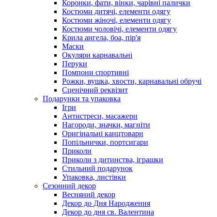
Коронки, фати, вінки, чарівні палички
Костюми дитячі, елементи одягу
Костюми жіночі, елементи одягу
Костюми чоловічі, елементи одягу
Крила ангела, боа, пір'я
Маски
Окуляри карнавальні
Перуки
Помпони спортивні
Рожки, вушка, хвости, карнавальні обручі
Сценічний реквізит
Подарунки та упаковка
Ігри
Антистреси, масажери
Нагороди, значки, магніти
Оригінальні канцтовари
Попільнички, портсигари
Приколи
Приколи з дитинства, іграшки
Стильний подарунок
Упаковка, листівки
Сезонний декор
Весняний декор
Декор до Дня Народження
Декор до дня св. Валентина