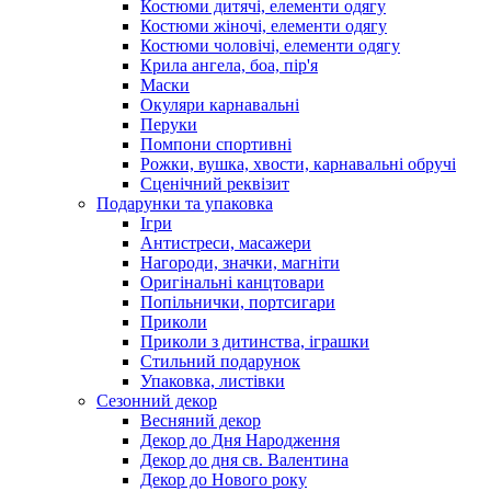
Костюми дитячі, елементи одягу
Костюми жіночі, елементи одягу
Костюми чоловічі, елементи одягу
Крила ангела, боа, пір'я
Маски
Окуляри карнавальні
Перуки
Помпони спортивні
Рожки, вушка, хвости, карнавальні обручі
Сценічний реквізит
Подарунки та упаковка
Ігри
Антистреси, масажери
Нагороди, значки, магніти
Оригінальні канцтовари
Попільнички, портсигари
Приколи
Приколи з дитинства, іграшки
Стильний подарунок
Упаковка, листівки
Сезонний декор
Весняний декор
Декор до Дня Народження
Декор до дня св. Валентина
Декор до Нового року