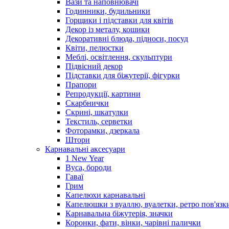
Вази та наповнювачі
Годинники, будильники
Горщики і підставки для квітів
Декор із металу, кошики
Декоративні блюда, підноси, посуд
Квіти, пелюстки
Меблі, освітлення, скульптури
Підвісний декор
Підставки для біжутерії, фігурки
Прапори
Репродукції, картини
Скарбнички
Скрині, шкатулки
Текстиль, серветки
Фоторамки, дзеркала
Штори
Карнавальні аксесуари
1 New Year
Вуса, бороди
Гаваї
Грим
Капелюхи карнавальні
Капелюшки з вуаллю, вуалетки, ретро пов'язк
Карнавальна біжутерія, значки
Коронки, фати, вінки, чарівні палички