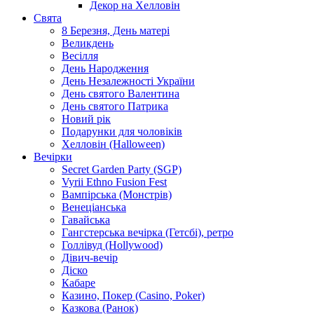
Декор на Хелловін
Свята
8 Березня, День матері
Великдень
Весілля
День Народження
День Незалежності України
День святого Валентина
День святого Патрика
Новий рік
Подарунки для чоловіків
Хелловін (Halloween)
Вечірки
Secret Garden Party (SGP)
Vyrii Ethno Fusion Fest
Вампірська (Монстрів)
Венеціанська
Гавайська
Гангстерська вечірка (Гетсбі), ретро
Голлівуд (Hollywood)
Дівич-вечір
Діско
Кабаре
Казино, Покер (Casino, Poker)
Казкова (Ранок)