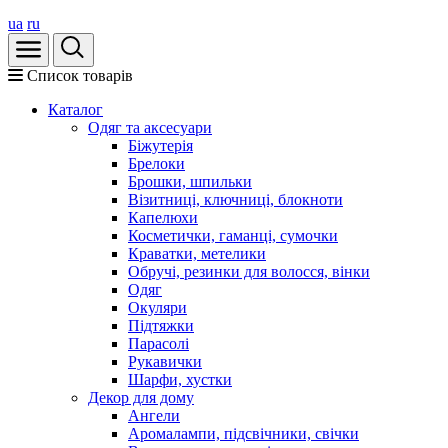
ua
ru
Список товарів
Каталог
Oдяг та аксесуари
Біжутерія
Брелоки
Брошки, шпильки
Візитниці, ключниці, блокноти
Капелюхи
Косметички, гаманці, сумочки
Краватки, метелики
Обручі, резинки для волосся, вінки
Одяг
Окуляри
Підтяжки
Парасолі
Рукавички
Шарфи, хустки
Декор для дому
Ангели
Аромалампи, підсвічники, свічки