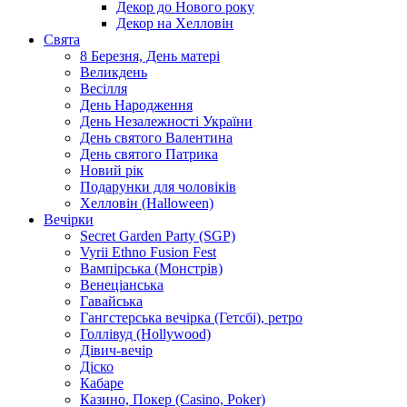
Декор до Нового року
Декор на Хелловін
Свята
8 Березня, День матері
Великдень
Весілля
День Народження
День Незалежності України
День святого Валентина
День святого Патрика
Новий рік
Подарунки для чоловіків
Хелловін (Halloween)
Вечірки
Secret Garden Party (SGP)
Vyrii Ethno Fusion Fest
Вампірська (Монстрів)
Венеціанська
Гавайська
Гангстерська вечірка (Гетсбі), ретро
Голлівуд (Hollywood)
Дівич-вечір
Діско
Кабаре
Казино, Покер (Casino, Poker)