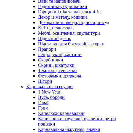
Вази та наповнювачі
Годинники, будильники
Горщики і підставки для квітів
Декор із металу, кошики
Декоративні блюда, підноси, посуд
Квіти, пелюстки
Меблі, освітлення, скульптури
Підвісний декор
Підставки для біжутерії, фігурки
Прапори
Репродукції, картини
Скарбнички
Скрині, шкатулки
Текстиль, серветки
Фоторамки, дзеркала
Штори
Карнавальні аксесуари
1 New Year
Вуса, бороди
Гаваї
Грим
Капелюхи карнавальні
Капелюшки з вуаллю, вуалетки, ретро
пов'язки
Карнавальна біжутерія, значки