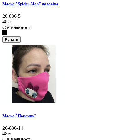
Маска "Spider-Man" чоловіча
20-836-5
48
₴
Є в наявності
Купити
Маска "Поночка"
20-836-14
48
₴
Є в наявності