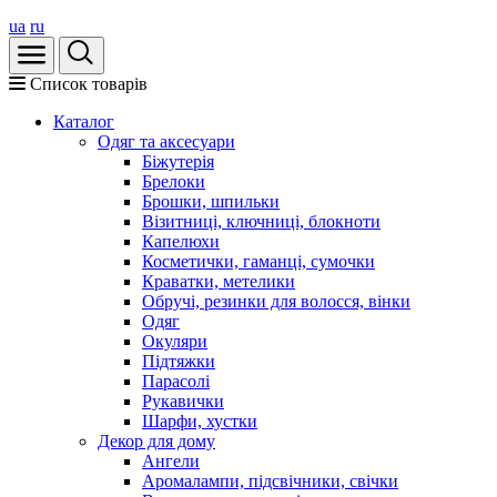
ua
ru
Список товарів
Каталог
Oдяг та аксесуари
Біжутерія
Брелоки
Брошки, шпильки
Візитниці, ключниці, блокноти
Капелюхи
Косметички, гаманці, сумочки
Краватки, метелики
Обручі, резинки для волосся, вінки
Одяг
Окуляри
Підтяжки
Парасолі
Рукавички
Шарфи, хустки
Декор для дому
Ангели
Аромалампи, підсвічники, свічки