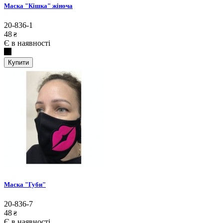
Маска "Кішка" жіноча
20-836-1
48
₴
Є в наявності
Купити
Маска "Губи"
20-836-7
48
₴
Є в наявності