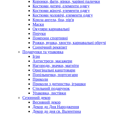
Коронки, фати, вінки, чарівні палички
Костюми дитячі, елементи одягу
Костюми жіночі, елементи одягу
Костюми чоловічі, елементи одягу
Крила ангела, боа, пір'я
Маски
Окуляри карнавальні
Перуки
Помпони спортивні
Рожки, вушка, хвости, карнавальні обручі
Сценічний реквізит
Подарунки та упаковка
Ігри
Антистреси, масажери
Нагороди, значки, магніти
Оригінальні канцтовари
Попільнички, портсигари
Приколи
Приколи з дитинства, іграшки
Стильний подарунок
Упаковка, листівки
Сезонний декор
Весняний декор
Декор до Дня Народження
Декор до дня св. Валентина