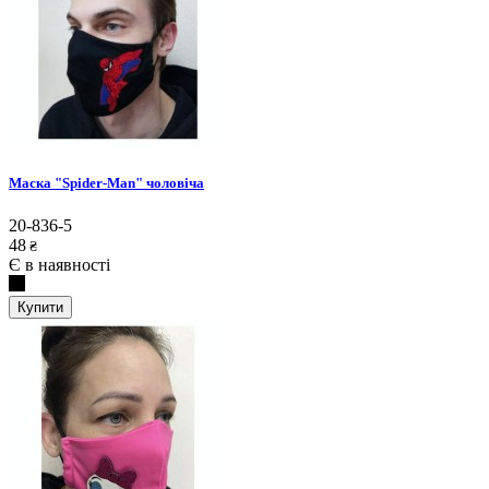
Маска "Spider-Man" чоловіча
20-836-5
48
₴
Є в наявності
Купити