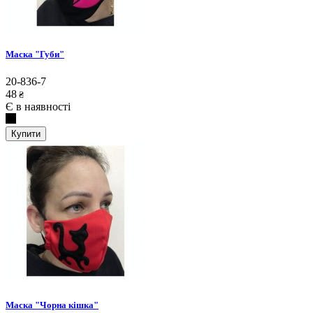
Маска "Губи"
20-836-7
48
₴
Є в наявності
Купити
Маска "Чорна кішка"