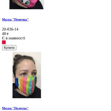
Маска "Поночка"
20-836-14
48
₴
Є в наявності
Купити
Маска "Полоска"