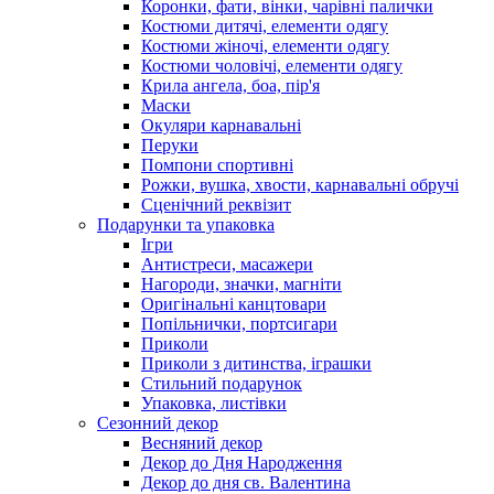
Коронки, фати, вінки, чарівні палички
Костюми дитячі, елементи одягу
Костюми жіночі, елементи одягу
Костюми чоловічі, елементи одягу
Крила ангела, боа, пір'я
Маски
Окуляри карнавальні
Перуки
Помпони спортивні
Рожки, вушка, хвости, карнавальні обручі
Сценічний реквізит
Подарунки та упаковка
Ігри
Антистреси, масажери
Нагороди, значки, магніти
Оригінальні канцтовари
Попільнички, портсигари
Приколи
Приколи з дитинства, іграшки
Стильний подарунок
Упаковка, листівки
Сезонний декор
Весняний декор
Декор до Дня Народження
Декор до дня св. Валентина