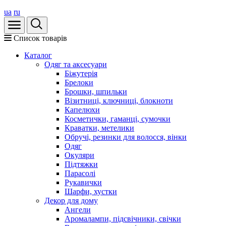
ua
ru
Список товарів
Каталог
Oдяг та аксесуари
Біжутерія
Брелоки
Брошки, шпильки
Візитниці, ключниці, блокноти
Капелюхи
Косметички, гаманці, сумочки
Краватки, метелики
Обручі, резинки для волосся, вінки
Одяг
Окуляри
Підтяжки
Парасолі
Рукавички
Шарфи, хустки
Декор для дому
Ангели
Аромалампи, підсвічники, свічки