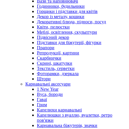
Вази та наповнювачі
Годинники, будильники
Горщики і підставки для квітів
Декор із металу, кошики
Декоративні блюда, підноси, посуд
Квіти, пелюстки
Меблі, освітлення, скульптури
Підвісний декор
Підставки для біжутерії, фігурки
Прапори
Репродукції, картини
Скарбнички
Скрині, шкатулки
Текстиль, серветки
Фоторамки, дзеркала
Штори
Карнавальні аксесуари
1 New Year
Вуса, бороди
Гаваї
Грим
Капелюхи карнавальні
Капелюшки з вуаллю, вуалетки, ретро
пов'язки
Карнавальна біжутерія, значки