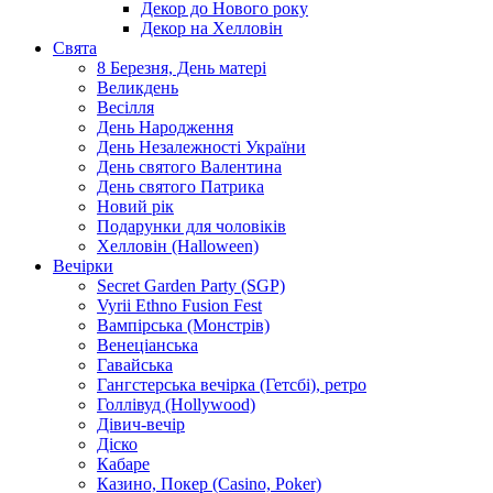
Декор до Нового року
Декор на Хелловін
Свята
8 Березня, День матері
Великдень
Весілля
День Народження
День Незалежності України
День святого Валентина
День святого Патрика
Новий рік
Подарунки для чоловіків
Хелловін (Halloween)
Вечірки
Secret Garden Party (SGP)
Vyrii Ethno Fusion Fest
Вампірська (Монстрів)
Венеціанська
Гавайська
Гангстерська вечірка (Гетсбі), ретро
Голлівуд (Hollywood)
Дівич-вечір
Діско
Кабаре
Казино, Покер (Casino, Poker)