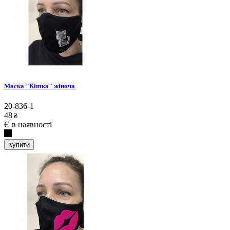
Маска "Кішка" жіноча
20-836-1
48
₴
Є в наявності
Купити