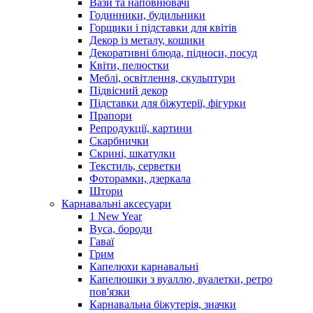
Вази та наповнювачі
Годинники, будильники
Горщики і підставки для квітів
Декор із металу, кошики
Декоративні блюда, підноси, посуд
Квіти, пелюстки
Меблі, освітлення, скульптури
Підвісний декор
Підставки для біжутерії, фігурки
Прапори
Репродукції, картини
Скарбнички
Скрині, шкатулки
Текстиль, серветки
Фоторамки, дзеркала
Штори
Карнавальні аксесуари
1 New Year
Вуса, бороди
Гаваї
Грим
Капелюхи карнавальні
Капелюшки з вуаллю, вуалетки, ретро
пов'язки
Карнавальна біжутерія, значки