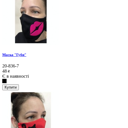
Маска "Губи"
20-836-7
48
₴
Є в наявності
Купити