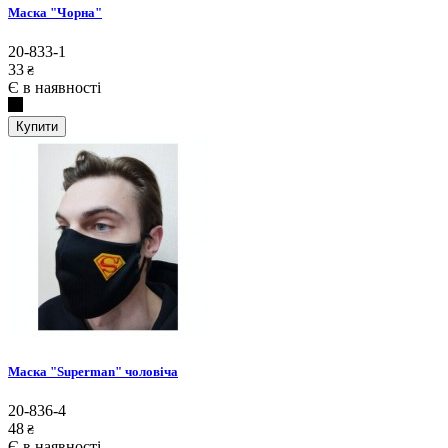
Маска "Чорна"
20-833-1
33
₴
Є в наявності
Купити
Маска "Superman" чоловіча
20-836-4
48
₴
Є в наявності