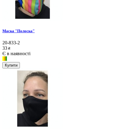
Маска "Полоска"
20-833-2
33
₴
Є в наявності
Купити