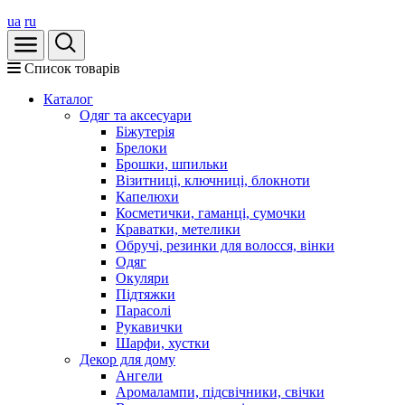
ua
ru
Список товарів
Каталог
Oдяг та аксесуари
Біжутерія
Брелоки
Брошки, шпильки
Візитниці, ключниці, блокноти
Капелюхи
Косметички, гаманці, сумочки
Краватки, метелики
Обручі, резинки для волосся, вінки
Одяг
Окуляри
Підтяжки
Парасолі
Рукавички
Шарфи, хустки
Декор для дому
Ангели
Аромалампи, підсвічники, свічки