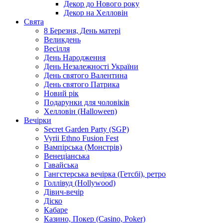
Декор до Нового року
Декор на Хелловін
Свята
8 Березня, День матері
Великдень
Весілля
День Народження
День Незалежності України
День святого Валентина
День святого Патрика
Новий рік
Подарунки для чоловіків
Хелловін (Halloween)
Вечірки
Secret Garden Party (SGP)
Vyrii Ethno Fusion Fest
Вампірська (Монстрів)
Венеціанська
Гавайська
Гангстерська вечірка (Гетсбі), ретро
Голлівуд (Hollywood)
Дівич-вечір
Діско
Кабаре
Казино, Покер (Casino, Poker)