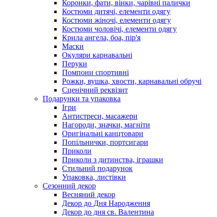
Коронки, фати, вінки, чарівні палички
Костюми дитячі, елементи одягу
Костюми жіночі, елементи одягу
Костюми чоловічі, елементи одягу
Крила ангела, боа, пір'я
Маски
Окуляри карнавальні
Перуки
Помпони спортивні
Рожки, вушка, хвости, карнавальні обручі
Сценічний реквізит
Подарунки та упаковка
Ігри
Антистреси, масажери
Нагороди, значки, магніти
Оригінальні канцтовари
Попільнички, портсигари
Приколи
Приколи з дитинства, іграшки
Стильний подарунок
Упаковка, листівки
Сезонний декор
Весняний декор
Декор до Дня Народження
Декор до дня св. Валентина