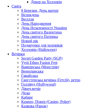
Декор на Хелловін
Свята
8 Березня, День матері
Великдень
Весілля
День Народження
День Незалежності України
День святого Валентина
День святого Патрика
Новий рік
Подарунки для чоловіків
Хелловін (Halloween)
Вечірки
Secret Garden Party (SGP)
Vyrii Ethno Fusion Fest
Вампірська (Монстрів)
Венеціанська
Гавайська
Гангстерська вечірка (Гетсбі), ретро
Голлівуд (Hollywood)
Дівич-вечір
Діско
Кабаре
Казино, Покер (Casino, Poker)
Казкова (Ранок)