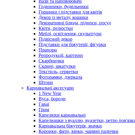
Вази та наповнювачі
Годинники, будильники
Горщики і підставки для квітів
Декор із металу, кошики
Декоративні блюда, підноси, посуд
Квіти, пелюстки
Меблі, освітлення, скульптури
Підвісний декор
Підставки для біжутерії, фігурки
Прапори
Репродукції, картини
Скарбнички
Скрині, шкатулки
Текстиль, серветки
Фоторамки, дзеркала
Штори
Карнавальні аксесуари
1 New Year
Вуса, бороди
Гаваї
Грим
Капелюхи карнавальні
Капелюшки з вуаллю, вуалетки, ретро пов'язк
Карнавальна біжутерія, значки
Коронки, фати, вінки, чарівні палички