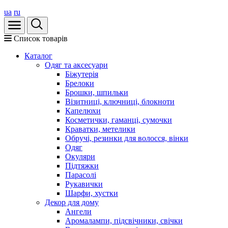
ua
ru
Список товарів
Каталог
Oдяг та аксесуари
Біжутерія
Брелоки
Брошки, шпильки
Візитниці, ключниці, блокноти
Капелюхи
Косметички, гаманці, сумочки
Краватки, метелики
Обручі, резинки для волосся, вінки
Одяг
Окуляри
Підтяжки
Парасолі
Рукавички
Шарфи, хустки
Декор для дому
Ангели
Аромалампи, підсвічники, свічки