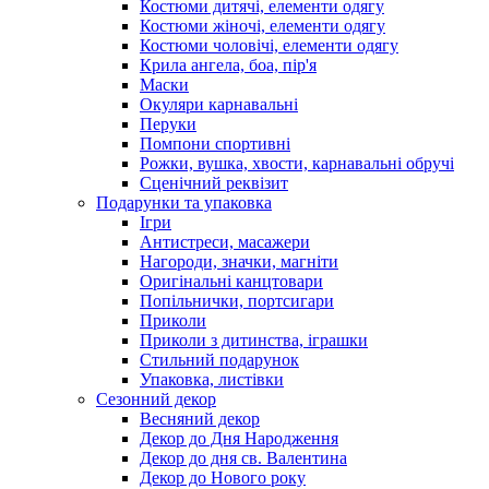
Костюми дитячі, елементи одягу
Костюми жіночі, елементи одягу
Костюми чоловічі, елементи одягу
Крила ангела, боа, пір'я
Маски
Окуляри карнавальні
Перуки
Помпони спортивні
Рожки, вушка, хвости, карнавальні обручі
Сценічний реквізит
Подарунки та упаковка
Ігри
Антистреси, масажери
Нагороди, значки, магніти
Оригінальні канцтовари
Попільнички, портсигари
Приколи
Приколи з дитинства, іграшки
Стильний подарунок
Упаковка, листівки
Сезонний декор
Весняний декор
Декор до Дня Народження
Декор до дня св. Валентина
Декор до Нового року