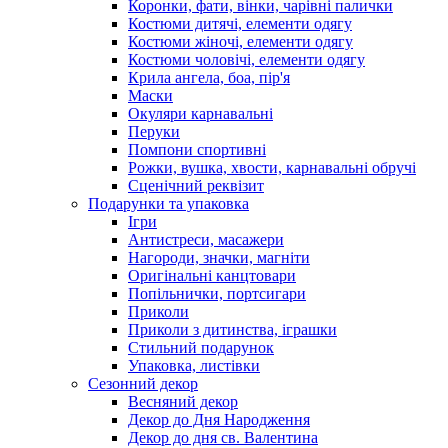
Коронки, фати, вінки, чарівні палички
Костюми дитячі, елементи одягу
Костюми жіночі, елементи одягу
Костюми чоловічі, елементи одягу
Крила ангела, боа, пір'я
Маски
Окуляри карнавальні
Перуки
Помпони спортивні
Рожки, вушка, хвости, карнавальні обручі
Сценічний реквізит
Подарунки та упаковка
Ігри
Антистреси, масажери
Нагороди, значки, магніти
Оригінальні канцтовари
Попільнички, портсигари
Приколи
Приколи з дитинства, іграшки
Стильний подарунок
Упаковка, листівки
Сезонний декор
Весняний декор
Декор до Дня Народження
Декор до дня св. Валентина