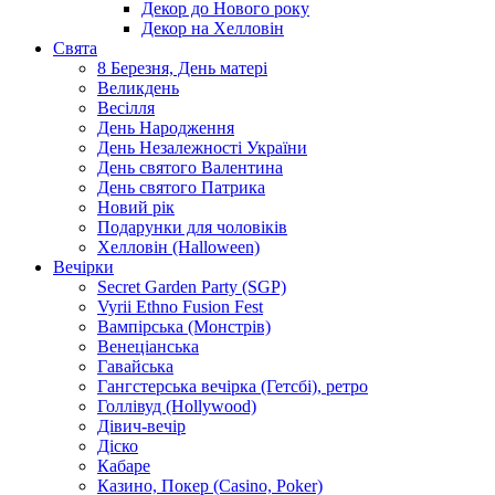
Декор до Нового року
Декор на Хелловін
Свята
8 Березня, День матері
Великдень
Весілля
День Народження
День Незалежності України
День святого Валентина
День святого Патрика
Новий рік
Подарунки для чоловіків
Хелловін (Halloween)
Вечірки
Secret Garden Party (SGP)
Vyrii Ethno Fusion Fest
Вампірська (Монстрів)
Венеціанська
Гавайська
Гангстерська вечірка (Гетсбі), ретро
Голлівуд (Hollywood)
Дівич-вечір
Діско
Кабаре
Казино, Покер (Casino, Poker)