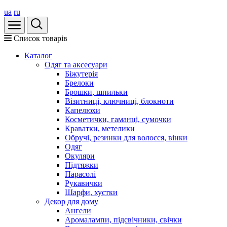
ua
ru
Список товарів
Каталог
Oдяг та аксесуари
Біжутерія
Брелоки
Брошки, шпильки
Візитниці, ключниці, блокноти
Капелюхи
Косметички, гаманці, сумочки
Краватки, метелики
Обручі, резинки для волосся, вінки
Одяг
Окуляри
Підтяжки
Парасолі
Рукавички
Шарфи, хустки
Декор для дому
Ангели
Аромалампи, підсвічники, свічки