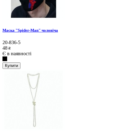
Маска "Spider-Man" чоловіча
20-836-5
48
₴
Є в наявності
Купити