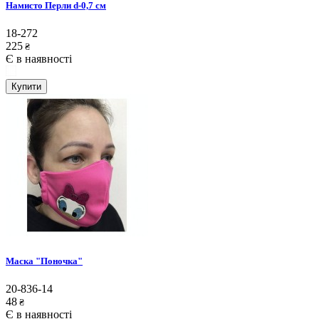
Намисто Перли d-0,7 см
18-272
225
₴
Є в наявності
Купити
Маска "Поночка"
20-836-14
48
₴
Є в наявності