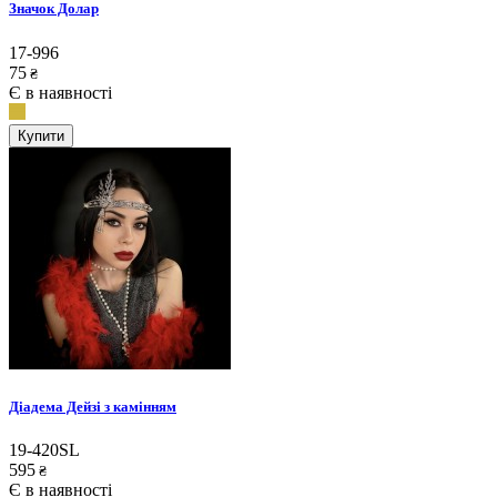
Значок Долар
17-996
75
₴
Є в наявності
Купити
Діадема Дейзі з камінням
19-420SL
595
₴
Є в наявності