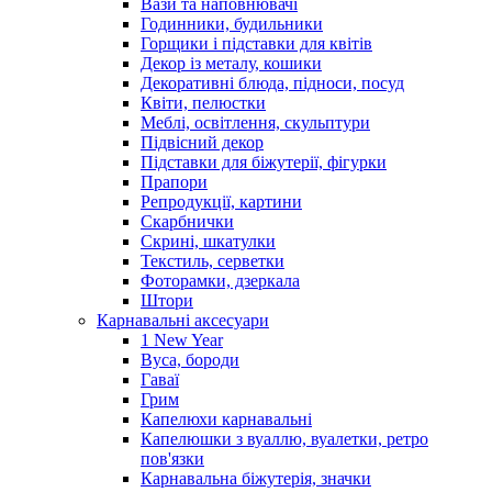
Вази та наповнювачі
Годинники, будильники
Горщики і підставки для квітів
Декор із металу, кошики
Декоративні блюда, підноси, посуд
Квіти, пелюстки
Меблі, освітлення, скульптури
Підвісний декор
Підставки для біжутерії, фігурки
Прапори
Репродукції, картини
Скарбнички
Скрині, шкатулки
Текстиль, серветки
Фоторамки, дзеркала
Штори
Карнавальні аксесуари
1 New Year
Вуса, бороди
Гаваї
Грим
Капелюхи карнавальні
Капелюшки з вуаллю, вуалетки, ретро
пов'язки
Карнавальна біжутерія, значки