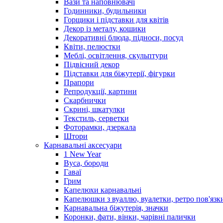
Вази та наповнювачі
Годинники, будильники
Горщики і підставки для квітів
Декор із металу, кошики
Декоративні блюда, підноси, посуд
Квіти, пелюстки
Меблі, освітлення, скульптури
Підвісний декор
Підставки для біжутерії, фігурки
Прапори
Репродукції, картини
Скарбнички
Скрині, шкатулки
Текстиль, серветки
Фоторамки, дзеркала
Штори
Карнавальні аксесуари
1 New Year
Вуса, бороди
Гаваї
Грим
Капелюхи карнавальні
Капелюшки з вуаллю, вуалетки, ретро пов'язк
Карнавальна біжутерія, значки
Коронки, фати, вінки, чарівні палички