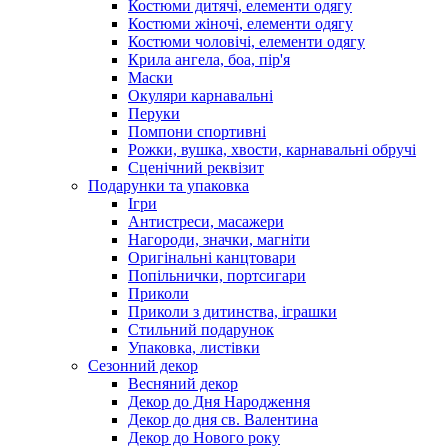
Костюми дитячі, елементи одягу
Костюми жіночі, елементи одягу
Костюми чоловічі, елементи одягу
Крила ангела, боа, пір'я
Маски
Окуляри карнавальні
Перуки
Помпони спортивні
Рожки, вушка, хвости, карнавальні обручі
Сценічний реквізит
Подарунки та упаковка
Ігри
Антистреси, масажери
Нагороди, значки, магніти
Оригінальні канцтовари
Попільнички, портсигари
Приколи
Приколи з дитинства, іграшки
Стильний подарунок
Упаковка, листівки
Сезонний декор
Весняний декор
Декор до Дня Народження
Декор до дня св. Валентина
Декор до Нового року