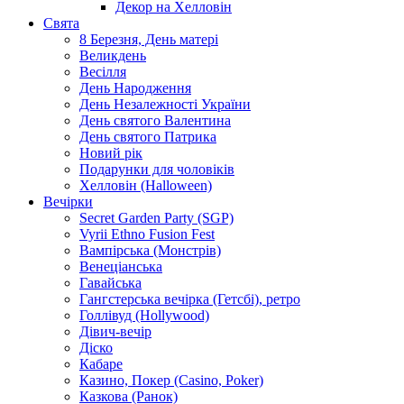
Декор на Хелловін
Свята
8 Березня, День матері
Великдень
Весілля
День Народження
День Незалежності України
День святого Валентина
День святого Патрика
Новий рік
Подарунки для чоловіків
Хелловін (Halloween)
Вечірки
Secret Garden Party (SGP)
Vyrii Ethno Fusion Fest
Вампірська (Монстрів)
Венеціанська
Гавайська
Гангстерська вечірка (Гетсбі), ретро
Голлівуд (Hollywood)
Дівич-вечір
Діско
Кабаре
Казино, Покер (Casino, Poker)
Казкова (Ранок)