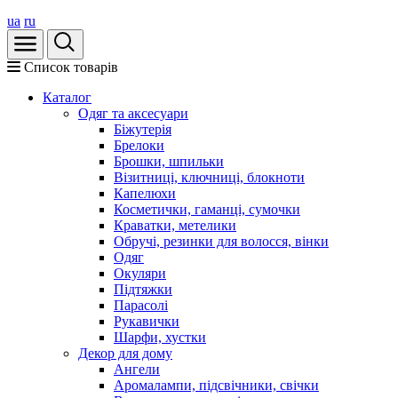
ua
ru
Список товарів
Каталог
Oдяг та аксесуари
Біжутерія
Брелоки
Брошки, шпильки
Візитниці, ключниці, блокноти
Капелюхи
Косметички, гаманці, сумочки
Краватки, метелики
Обручі, резинки для волосся, вінки
Одяг
Окуляри
Підтяжки
Парасолі
Рукавички
Шарфи, хустки
Декор для дому
Ангели
Аромалампи, підсвічники, свічки