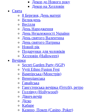
Декор до Нового року
Декор на Хелловін
Свята
8 Березня, День матері
Великдень
Весілля
День Народження
День Незалежності України
День святого Валентина
День святого Патрика
Новий рік
Подарунки для чоловіків
Хелловін (Halloween)
Вечірки
Secret Garden Party (SGP)
Vyrii Ethno Fusion Fest
Вампірська (Монстрів)
Венеціанська
Гавайська
Гангстерська вечірка (Гетсбі), ретро
Голлівуд (Hollywood)
Дівич-вечір
Діско
Кабаре
Казино, Покер (Casino, Poker)