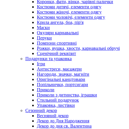
Коронки, фати, вінки, чарівні палички
Костюми дитячі, елементи одягу
Костюми жіночі, елементи одягу
Костюми чоловічі, елементи одягу
Крила ангела, боа, пір'я
Маски
Окуляри карнавальні
Перуки
Помпони спортивні
Рожки, вушка, хвости, карнавальні обручі
Сценічний реквізит
Подарунки та упаковка
Ігри
Антистреси, масажери
Нагороди, значки, магніти
Оригінальні канцтовари
Попільнички, портсигари
Приколи
Приколи з дитинства, іграшки
Стильний подарунок
Упаковка, листівки
Сезонний декор
Весняний декор
Декор до Дня Народження
Декор до дня св. Валентина