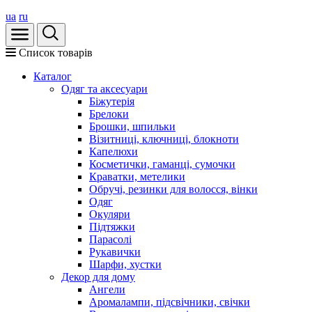
ua
ru
Список товарів
Каталог
Oдяг та аксесуари
Біжутерія
Брелоки
Брошки, шпильки
Візитниці, ключниці, блокноти
Капелюхи
Косметички, гаманці, сумочки
Краватки, метелики
Обручі, резинки для волосся, вінки
Одяг
Окуляри
Підтяжки
Парасолі
Рукавички
Шарфи, хустки
Декор для дому
Ангели
Аромалампи, підсвічники, свічки