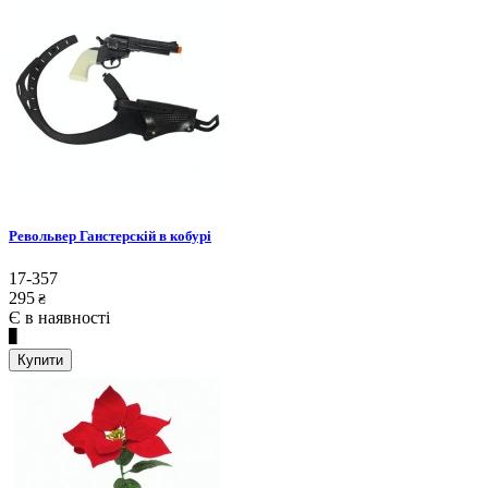
Револьвер Ганстерскій в кобурі
17-357
295
₴
Є в наявності
Купити