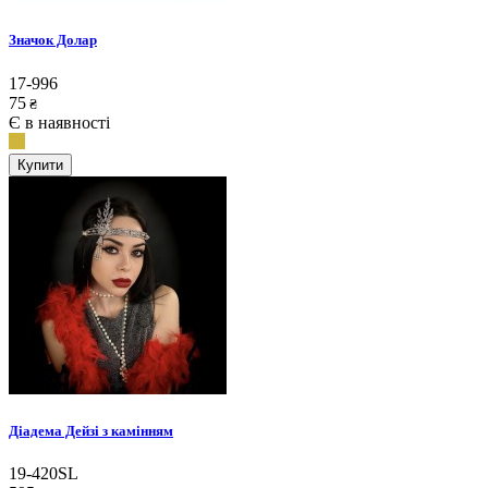
Значок Долар
17-996
75
₴
Є в наявності
Купити
Діадема Дейзі з камінням
19-420SL