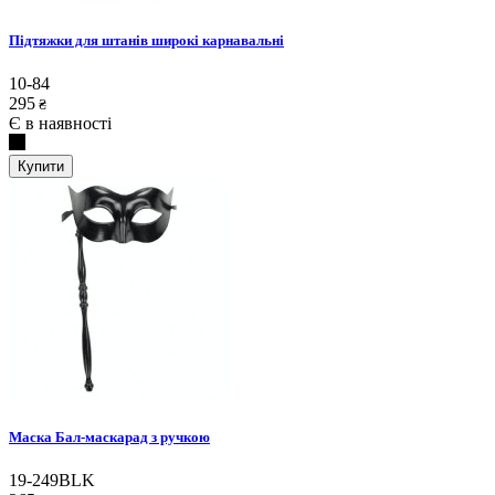
Підтяжки для штанів широкі карнавальні
10-84
295
₴
Є в наявності
Купити
Маска Бал-маскарад з ручкою
19-249BLK