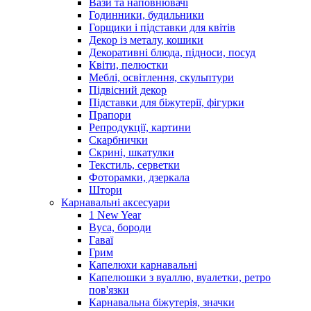
Вази та наповнювачі
Годинники, будильники
Горщики і підставки для квітів
Декор із металу, кошики
Декоративні блюда, підноси, посуд
Квіти, пелюстки
Меблі, освітлення, скульптури
Підвісний декор
Підставки для біжутерії, фігурки
Прапори
Репродукції, картини
Скарбнички
Скрині, шкатулки
Текстиль, серветки
Фоторамки, дзеркала
Штори
Карнавальні аксесуари
1 New Year
Вуса, бороди
Гаваї
Грим
Капелюхи карнавальні
Капелюшки з вуаллю, вуалетки, ретро
пов'язки
Карнавальна біжутерія, значки