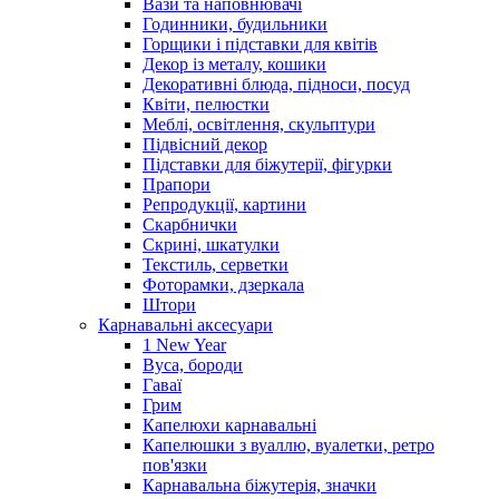
Вази та наповнювачі
Годинники, будильники
Горщики і підставки для квітів
Декор із металу, кошики
Декоративні блюда, підноси, посуд
Квіти, пелюстки
Меблі, освітлення, скульптури
Підвісний декор
Підставки для біжутерії, фігурки
Прапори
Репродукції, картини
Скарбнички
Скрині, шкатулки
Текстиль, серветки
Фоторамки, дзеркала
Штори
Карнавальні аксесуари
1 New Year
Вуса, бороди
Гаваї
Грим
Капелюхи карнавальні
Капелюшки з вуаллю, вуалетки, ретро
пов'язки
Карнавальна біжутерія, значки