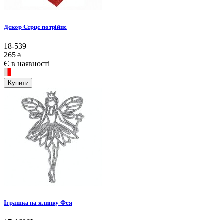
Декор Серце потрійне
18-539
265
₴
Є в наявності
Купити
Іграшка на ялинку Фея