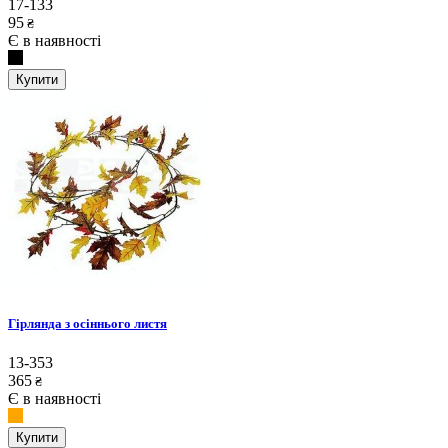
17-133
95
₴
Є в наявності
Купити
Гірлянда з осіннього листя
13-353
365
₴
Є в наявності
Купити