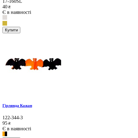
17-160SL
40
₴
Є в наявності
Купити
Гірлянда Кажан
122-344-3
95
₴
Є в наявності