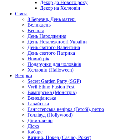
Декор до Нового року
Декор на Хелловін
Свята
8 Березня, День матері
Великдень
Весілля
День Народження
День Незалежності України
День святого Валентина
День святого Патрика
Новий рік
Подарунки для чоловіків
Хелловін (Halloween)
Вечірки
Secret Garden Party (SGP)
Vyrii Ethno Fusion Fest
Вампірська (Монстрів)
Венеціанська
Гавайська
Гангстерська вечірка (Гетсбі), ретро
Голлівуд (Hollywood)
Дівич-вечір
Діско
Кабаре
Казино, Покер (Casino, Poker)