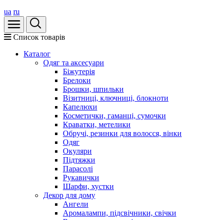
ua
ru
Список товарів
Каталог
Oдяг та аксесуари
Біжутерія
Брелоки
Брошки, шпильки
Візитниці, ключниці, блокноти
Капелюхи
Косметички, гаманці, сумочки
Краватки, метелики
Обручі, резинки для волосся, вінки
Одяг
Окуляри
Підтяжки
Парасолі
Рукавички
Шарфи, хустки
Декор для дому
Ангели
Аромалампи, підсвічники, свічки