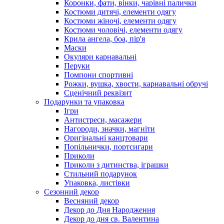
Коронки, фати, вінки, чарівні палички
Костюми дитячі, елементи одягу
Костюми жіночі, елементи одягу
Костюми чоловічі, елементи одягу
Крила ангела, боа, пір'я
Маски
Окуляри карнавальні
Перуки
Помпони спортивні
Рожки, вушка, хвости, карнавальні обручі
Сценічний реквізит
Подарунки та упаковка
Ігри
Антистреси, масажери
Нагороди, значки, магніти
Оригінальні канцтовари
Попільнички, портсигари
Приколи
Приколи з дитинства, іграшки
Стильний подарунок
Упаковка, листівки
Сезонний декор
Весняний декор
Декор до Дня Народження
Декор до дня св. Валентина