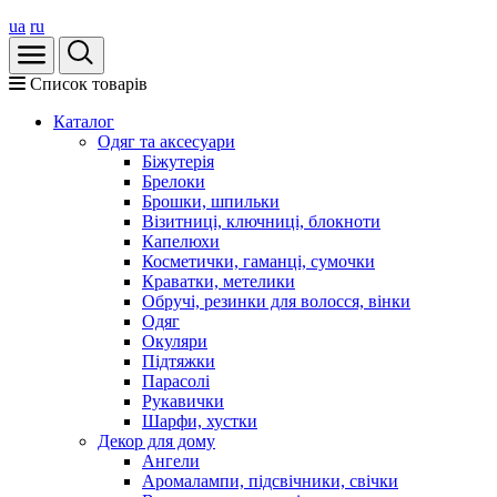
ua
ru
Список товарів
Каталог
Oдяг та аксесуари
Біжутерія
Брелоки
Брошки, шпильки
Візитниці, ключниці, блокноти
Капелюхи
Косметички, гаманці, сумочки
Краватки, метелики
Обручі, резинки для волосся, вінки
Одяг
Окуляри
Підтяжки
Парасолі
Рукавички
Шарфи, хустки
Декор для дому
Ангели
Аромалампи, підсвічники, свічки