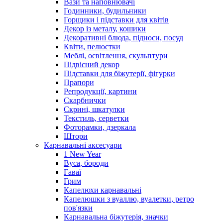
Вази та наповнювачі
Годинники, будильники
Горщики і підставки для квітів
Декор із металу, кошики
Декоративні блюда, підноси, посуд
Квіти, пелюстки
Меблі, освітлення, скульптури
Підвісний декор
Підставки для біжутерії, фігурки
Прапори
Репродукції, картини
Скарбнички
Скрині, шкатулки
Текстиль, серветки
Фоторамки, дзеркала
Штори
Карнавальні аксесуари
1 New Year
Вуса, бороди
Гаваї
Грим
Капелюхи карнавальні
Капелюшки з вуаллю, вуалетки, ретро
пов'язки
Карнавальна біжутерія, значки