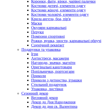
Коронки, фати, вінки, чарівні палички
Костюми дитячі, елементи одягу
Костюми жіночі, елементи одягу
Костюми чоловічі, елементи одягу
Крила ангела, боа, пір'я
Маски
Окуляри карнавальні
Перуки
Помпони спортивні
Рожки, вушка, хвости, карнавальні обручі
Сценічний реквізит
Подарунки та упаковка
Ігри
Антистреси, масажери
Нагороди, значки, магніти
Оригінальні канцтовари
Попільнички, портсигари
Приколи
Приколи з дитинства, іграшки
Стильний подарунок
Упаковка, листівки
Сезонний декор
Весняний декор
Декор до Дня Народження
Декор до дня св. Валентина