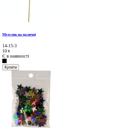
Метелик на паличці
14-15-3
10
₴
Є в наявності
Купити