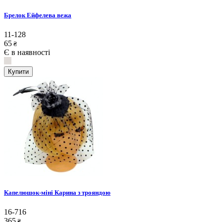
Брелок Ейфелева вежа
11-128
65
₴
Є в наявності
Купити
Капелюшок-міні Карина з трояндою
16-716
365
₴