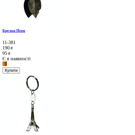
Брелок Перо
11-381
190
₴
95
₴
Є в наявності
Купити