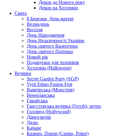
Декор до Нового року
Декор на Хелловін
Свята
8 Березня, День матері
Великдень
Весілля
День Народження
День Незалежності України
День святого Валентина
День святого Патрика
Новий рік
Подарунки для чоловіків
Хелловін (Halloween)
Вечірки
Secret Garden Party (SGP)
Vyrii Ethno Fusion Fest
Вампірська (Монстрів)
Венеціанська
Гавайська
Гангстерська вечірка (Гетсбі), ретро
Голлівуд (Hollywood)
Дівич-вечір
Діско
Кабаре
Казино, Покер (Casino, Poker)