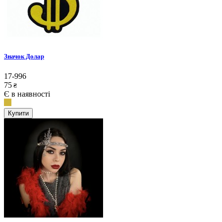
Значок Долар
17-996
75
₴
Є в наявності
Купити