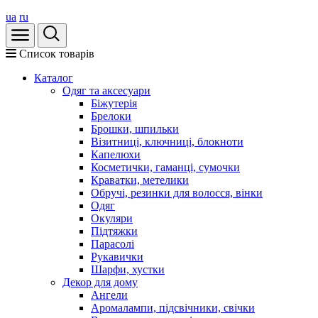
ua
ru
Список товарів
Каталог
Oдяг та аксесуари
Біжутерія
Брелоки
Брошки, шпильки
Візитниці, ключниці, блокноти
Капелюхи
Косметички, гаманці, сумочки
Краватки, метелики
Обручі, резинки для волосся, вінки
Одяг
Окуляри
Підтяжки
Парасолі
Рукавички
Шарфи, хустки
Декор для дому
Ангели
Аромалампи, підсвічники, свічки