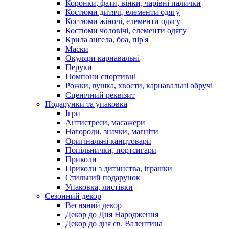
Коронки, фати, вінки, чарівні палички
Костюми дитячі, елементи одягу
Костюми жіночі, елементи одягу
Костюми чоловічі, елементи одягу
Крила ангела, боа, пір'я
Маски
Окуляри карнавальні
Перуки
Помпони спортивні
Рожки, вушка, хвости, карнавальні обручі
Сценічний реквізит
Подарунки та упаковка
Ігри
Антистреси, масажери
Нагороди, значки, магніти
Оригінальні канцтовари
Попільнички, портсигари
Приколи
Приколи з дитинства, іграшки
Стильний подарунок
Упаковка, листівки
Сезонний декор
Весняний декор
Декор до Дня Народження
Декор до дня св. Валентина