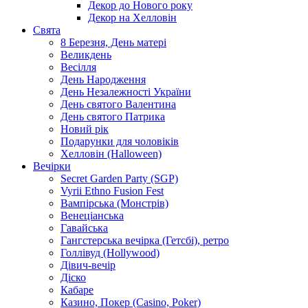
Декор до Нового року
Декор на Хелловін
Свята
8 Березня, День матері
Великдень
Весілля
День Народження
День Незалежності України
День святого Валентина
День святого Патрика
Новий рік
Подарунки для чоловіків
Хелловін (Halloween)
Вечірки
Secret Garden Party (SGP)
Vyrii Ethno Fusion Fest
Вампірська (Монстрів)
Венеціанська
Гавайська
Гангстерська вечірка (Гетсбі), ретро
Голлівуд (Hollywood)
Дівич-вечір
Діско
Кабаре
Казино, Покер (Casino, Poker)