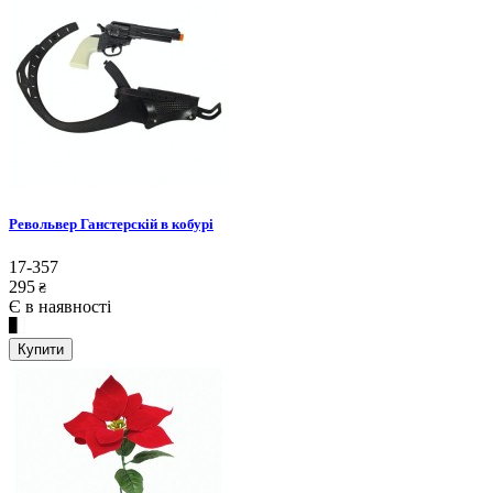
Револьвер Ганстерскій в кобурі
17-357
295
₴
Є в наявності
Купити