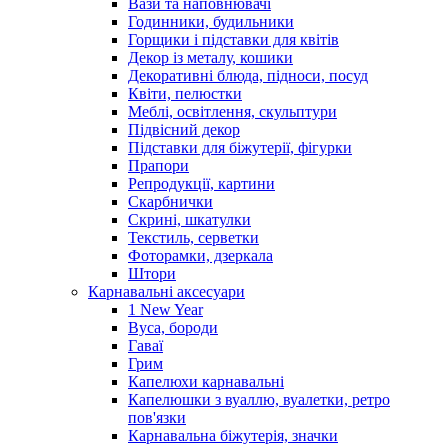
Вази та наповнювачі
Годинники, будильники
Горщики і підставки для квітів
Декор із металу, кошики
Декоративні блюда, підноси, посуд
Квіти, пелюстки
Меблі, освітлення, скульптури
Підвісний декор
Підставки для біжутерії, фігурки
Прапори
Репродукції, картини
Скарбнички
Скрині, шкатулки
Текстиль, серветки
Фоторамки, дзеркала
Штори
Карнавальні аксесуари
1 New Year
Вуса, бороди
Гаваї
Грим
Капелюхи карнавальні
Капелюшки з вуаллю, вуалетки, ретро
пов'язки
Карнавальна біжутерія, значки