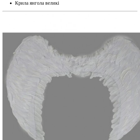
Крила янгола великі