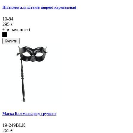
Підтяжки для штанів широкі карнавальні
10-84
295
₴
Є в наявності
Купити
Маска Бал-маскарад з ручкою
19-249BLK
265
₴