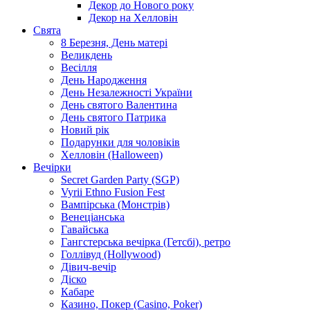
Декор до Нового року
Декор на Хелловін
Свята
8 Березня, День матері
Великдень
Весілля
День Народження
День Незалежності України
День святого Валентина
День святого Патрика
Новий рік
Подарунки для чоловіків
Хелловін (Halloween)
Вечірки
Secret Garden Party (SGP)
Vyrii Ethno Fusion Fest
Вампірська (Монстрів)
Венеціанська
Гавайська
Гангстерська вечірка (Гетсбі), ретро
Голлівуд (Hollywood)
Дівич-вечір
Діско
Кабаре
Казино, Покер (Casino, Poker)