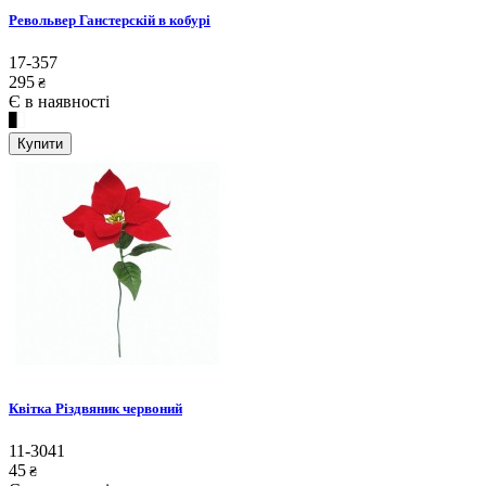
Револьвер Ганстерскій в кобурі
17-357
295
₴
Є в наявності
Купити
Квітка Різдвяник червоний
11-3041
45
₴