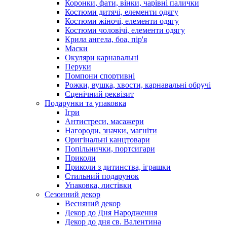
Коронки, фати, вінки, чарівні палички
Костюми дитячі, елементи одягу
Костюми жіночі, елементи одягу
Костюми чоловічі, елементи одягу
Крила ангела, боа, пір'я
Маски
Окуляри карнавальні
Перуки
Помпони спортивні
Рожки, вушка, хвости, карнавальні обручі
Сценічний реквізит
Подарунки та упаковка
Ігри
Антистреси, масажери
Нагороди, значки, магніти
Оригінальні канцтовари
Попільнички, портсигари
Приколи
Приколи з дитинства, іграшки
Стильний подарунок
Упаковка, листівки
Сезонний декор
Весняний декор
Декор до Дня Народження
Декор до дня св. Валентина