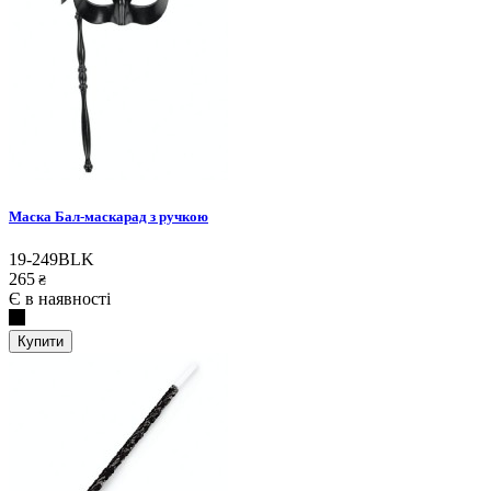
Маска Бал-маскарад з ручкою
19-249BLK
265
₴
Є в наявності
Купити