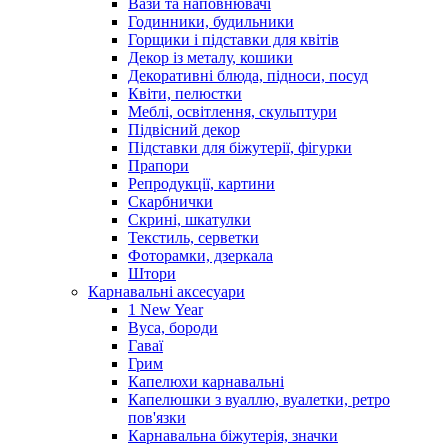
Вази та наповнювачі
Годинники, будильники
Горщики і підставки для квітів
Декор із металу, кошики
Декоративні блюда, підноси, посуд
Квіти, пелюстки
Меблі, освітлення, скульптури
Підвісний декор
Підставки для біжутерії, фігурки
Прапори
Репродукції, картини
Скарбнички
Скрині, шкатулки
Текстиль, серветки
Фоторамки, дзеркала
Штори
Карнавальні аксесуари
1 New Year
Вуса, бороди
Гаваї
Грим
Капелюхи карнавальні
Капелюшки з вуаллю, вуалетки, ретро
пов'язки
Карнавальна біжутерія, значки