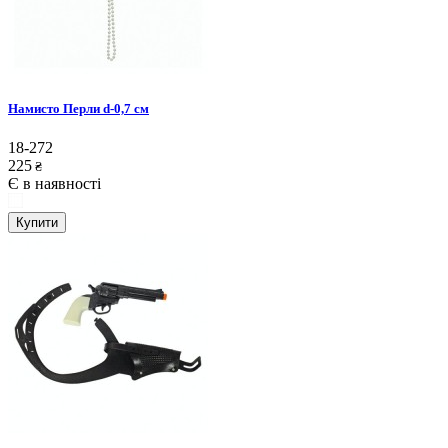
Намисто Перли d-0,7 см
18-272
225
₴
Є в наявності
Купити