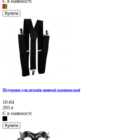
Є в наявності
Купити
Підтяжки для штанів широкі карнавальні
10-84
295
₴
Є в наявності
Купити