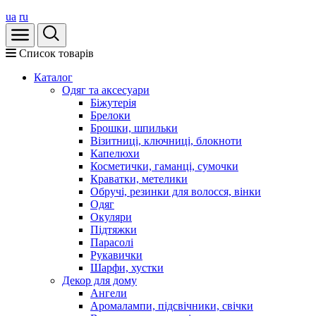
ua
ru
Список товарів
Каталог
Oдяг та аксесуари
Біжутерія
Брелоки
Брошки, шпильки
Візитниці, ключниці, блокноти
Капелюхи
Косметички, гаманці, сумочки
Краватки, метелики
Обручі, резинки для волосся, вінки
Одяг
Окуляри
Підтяжки
Парасолі
Рукавички
Шарфи, хустки
Декор для дому
Ангели
Аромалампи, підсвічники, свічки