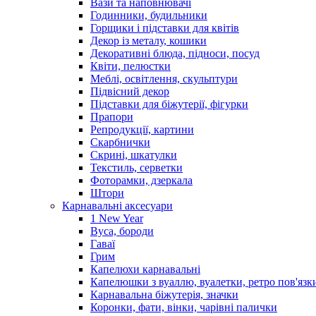
Вази та наповнювачі
Годинники, будильники
Горщики і підставки для квітів
Декор із металу, кошики
Декоративні блюда, підноси, посуд
Квіти, пелюстки
Меблі, освітлення, скульптури
Підвісний декор
Підставки для біжутерії, фігурки
Прапори
Репродукції, картини
Скарбнички
Скрині, шкатулки
Текстиль, серветки
Фоторамки, дзеркала
Штори
Карнавальні аксесуари
1 New Year
Вуса, бороди
Гаваї
Грим
Капелюхи карнавальні
Капелюшки з вуаллю, вуалетки, ретро пов'язк
Карнавальна біжутерія, значки
Коронки, фати, вінки, чарівні палички