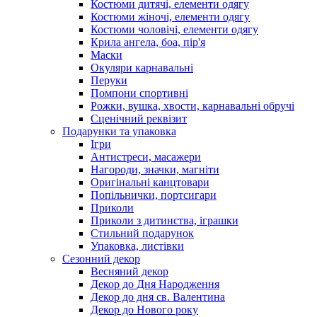
Костюми дитячі, елементи одягу
Костюми жіночі, елементи одягу
Костюми чоловічі, елементи одягу
Крила ангела, боа, пір'я
Маски
Окуляри карнавальні
Перуки
Помпони спортивні
Рожки, вушка, хвости, карнавальні обручі
Сценічний реквізит
Подарунки та упаковка
Ігри
Антистреси, масажери
Нагороди, значки, магніти
Оригінальні канцтовари
Попільнички, портсигари
Приколи
Приколи з дитинства, іграшки
Стильний подарунок
Упаковка, листівки
Сезонний декор
Весняний декор
Декор до Дня Народження
Декор до дня св. Валентина
Декор до Нового року