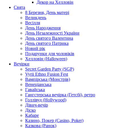
Декор на Хелловін
Свята
8 Березня, День матері
Великдень
Весілля
День Народження
День Незалежності України
День святого Валентина
День святого Патрика
Новий рік
Подарунки для чоловіків
Хелловін (Halloween)
Вечірки
Secret Garden Party (SGP)
Vyrii Ethno Fusion Fest
Вампірська (Монстрів)
Венеціанська
Гавайська
Гангстерська вечірка (Гетсбі), ретро
Голлівуд (Hollywood)
Дівич-вечір
Діско
Кабаре
Казино, Покер (Casino, Poker)
Казкова (Ранок)