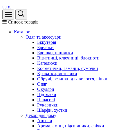
ua
ru
Список товарів
Каталог
Oдяг та аксесуари
Біжутерія
Брелоки
Брошки, шпильки
Візитниці, ключниці, блокноти
Капелюхи
Косметички, гаманці, сумочки
Краватки, метелики
Обручі, резинки для волосся, вінки
Одяг
Окуляри
Підтяжки
Парасолі
Рукавички
Шарфи, хустки
Декор для дому
Ангели
Аромалампи, підсвічники, свічки