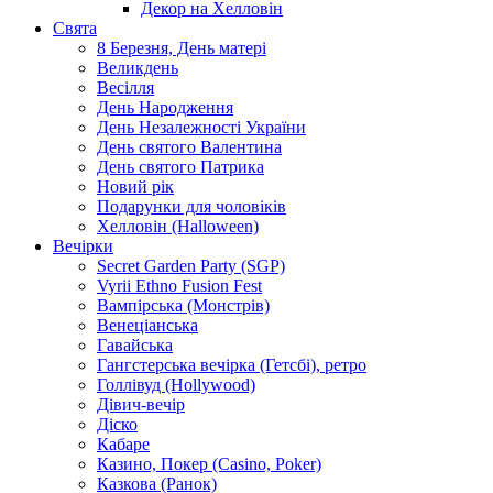
Декор на Хелловін
Свята
8 Березня, День матері
Великдень
Весілля
День Народження
День Незалежності України
День святого Валентина
День святого Патрика
Новий рік
Подарунки для чоловіків
Хелловін (Halloween)
Вечірки
Secret Garden Party (SGP)
Vyrii Ethno Fusion Fest
Вампірська (Монстрів)
Венеціанська
Гавайська
Гангстерська вечірка (Гетсбі), ретро
Голлівуд (Hollywood)
Дівич-вечір
Діско
Кабаре
Казино, Покер (Casino, Poker)
Казкова (Ранок)