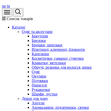
ua
ru
Список товарів
Каталог
Oдяг та аксесуари
Біжутерія
Брелоки
Брошки, шпильки
Візитниці, ключниці, блокноти
Капелюхи
Косметички, гаманці, сумочки
Краватки, метелики
Обручі, резинки для волосся, вінки
Одяг
Окуляри
Підтяжки
Парасолі
Рукавички
Шарфи, хустки
Декор для дому
Ангели
Аромалампи, підсвічники, свічки