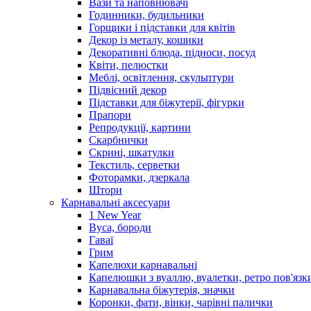
Вази та наповнювачі
Годинники, будильники
Горщики і підставки для квітів
Декор із металу, кошики
Декоративні блюда, підноси, посуд
Квіти, пелюстки
Меблі, освітлення, скульптури
Підвісний декор
Підставки для біжутерії, фігурки
Прапори
Репродукції, картини
Скарбнички
Скрині, шкатулки
Текстиль, серветки
Фоторамки, дзеркала
Штори
Карнавальні аксесуари
1 New Year
Вуса, бороди
Гаваї
Грим
Капелюхи карнавальні
Капелюшки з вуаллю, вуалетки, ретро пов'язк
Карнавальна біжутерія, значки
Коронки, фати, вінки, чарівні палички