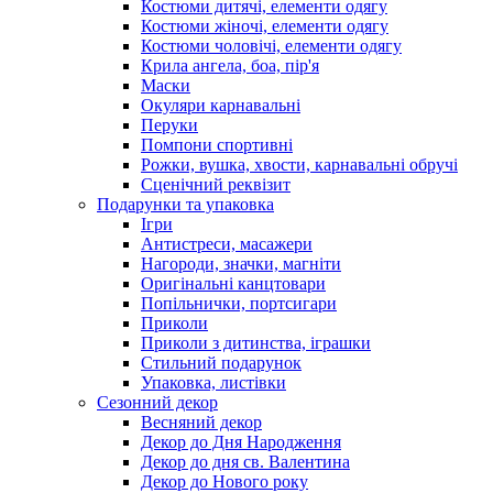
Костюми дитячі, елементи одягу
Костюми жіночі, елементи одягу
Костюми чоловічі, елементи одягу
Крила ангела, боа, пір'я
Маски
Окуляри карнавальні
Перуки
Помпони спортивні
Рожки, вушка, хвости, карнавальні обручі
Сценічний реквізит
Подарунки та упаковка
Ігри
Антистреси, масажери
Нагороди, значки, магніти
Оригінальні канцтовари
Попільнички, портсигари
Приколи
Приколи з дитинства, іграшки
Стильний подарунок
Упаковка, листівки
Сезонний декор
Весняний декор
Декор до Дня Народження
Декор до дня св. Валентина
Декор до Нового року