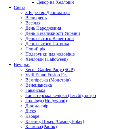
Декор на Хелловін
Свята
8 Березня, День матері
Великдень
Весілля
День Народження
День Незалежності України
День святого Валентина
День святого Патрика
Новий рік
Подарунки для чоловіків
Хелловін (Halloween)
Вечірки
Secret Garden Party (SGP)
Vyrii Ethno Fusion Fest
Вампірська (Монстрів)
Венеціанська
Гавайська
Гангстерська вечірка (Гетсбі), ретро
Голлівуд (Hollywood)
Дівич-вечір
Діско
Кабаре
Казино, Покер (Casino, Poker)
Казкова (Ранок)