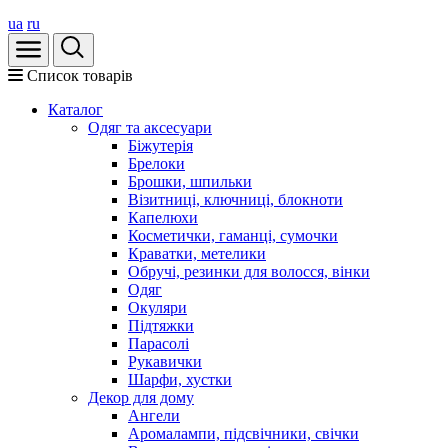
ua
ru
Список товарів
Каталог
Oдяг та аксесуари
Біжутерія
Брелоки
Брошки, шпильки
Візитниці, ключниці, блокноти
Капелюхи
Косметички, гаманці, сумочки
Краватки, метелики
Обручі, резинки для волосся, вінки
Одяг
Окуляри
Підтяжки
Парасолі
Рукавички
Шарфи, хустки
Декор для дому
Ангели
Аромалампи, підсвічники, свічки