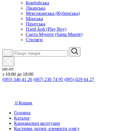
Ковбойська
Лікарська
Мексиканська (Кубинська)
Морська
Піратська
Плей Бой (Play Boy)
Санта Муерте (Santa Muerte)
Стиляги
пн-пт
з 10:00 до 18:00
(093) 346 41 26
(067) 230 74 95
(095) 029 64 27
0
Кошик
Головна
Каталог
Карнавальні аксесуари
Костюми дитячі, елементи одягу