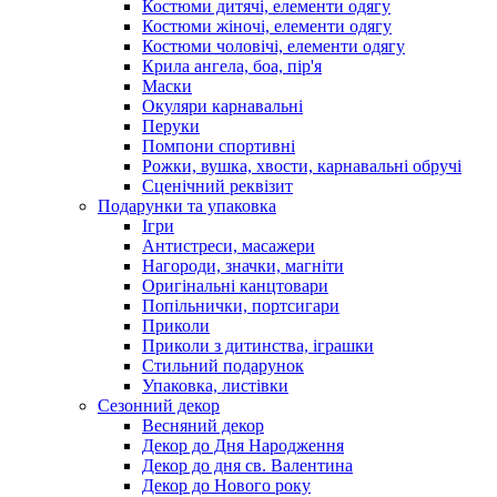
Костюми дитячі, елементи одягу
Костюми жіночі, елементи одягу
Костюми чоловічі, елементи одягу
Крила ангела, боа, пір'я
Маски
Окуляри карнавальні
Перуки
Помпони спортивні
Рожки, вушка, хвости, карнавальні обручі
Сценічний реквізит
Подарунки та упаковка
Ігри
Антистреси, масажери
Нагороди, значки, магніти
Оригінальні канцтовари
Попільнички, портсигари
Приколи
Приколи з дитинства, іграшки
Стильний подарунок
Упаковка, листівки
Сезонний декор
Весняний декор
Декор до Дня Народження
Декор до дня св. Валентина
Декор до Нового року