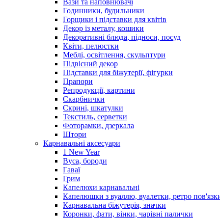
Вази та наповнювачі
Годинники, будильники
Горщики і підставки для квітів
Декор із металу, кошики
Декоративні блюда, підноси, посуд
Квіти, пелюстки
Меблі, освітлення, скульптури
Підвісний декор
Підставки для біжутерії, фігурки
Прапори
Репродукції, картини
Скарбнички
Скрині, шкатулки
Текстиль, серветки
Фоторамки, дзеркала
Штори
Карнавальні аксесуари
1 New Year
Вуса, бороди
Гаваї
Грим
Капелюхи карнавальні
Капелюшки з вуаллю, вуалетки, ретро пов'язк
Карнавальна біжутерія, значки
Коронки, фати, вінки, чарівні палички