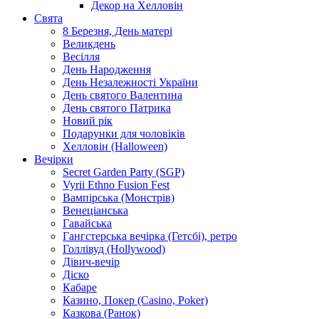
Декор на Хелловін
Свята
8 Березня, День матері
Великдень
Весілля
День Народження
День Незалежності України
День святого Валентина
День святого Патрика
Новий рік
Подарунки для чоловіків
Хелловін (Halloween)
Вечірки
Secret Garden Party (SGP)
Vyrii Ethno Fusion Fest
Вампірська (Монстрів)
Венеціанська
Гавайська
Гангстерська вечірка (Гетсбі), ретро
Голлівуд (Hollywood)
Дівич-вечір
Діско
Кабаре
Казино, Покер (Casino, Poker)
Казкова (Ранок)