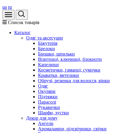
ua
ru
Список товарів
Каталог
Oдяг та аксесуари
Біжутерія
Брелоки
Брошки, шпильки
Візитниці, ключниці, блокноти
Капелюхи
Косметички, гаманці, сумочки
Краватки, метелики
Обручі, резинки для волосся, вінки
Одяг
Окуляри
Підтяжки
Парасолі
Рукавички
Шарфи, хустки
Декор для дому
Ангели
Аромалампи, підсвічники, свічки