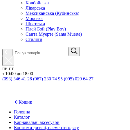
Ковбойська
Лікарська
Мексиканська (Кубинська)
Морська
Піратська
Плей Бой (Play Boy)
Санта Муерте (Santa Muerte)
Стиляги
пн-пт
з 10:00 до 18:00
(093) 346 41 26
(067) 230 74 95
(095) 029 64 27
0
Кошик
Головна
Каталог
Карнавальні аксесуари
Костюми дитячі, елементи одягу