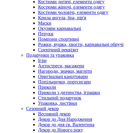
Костюми дитячі, елементи одягу
Костюми жіночі, елементи одягу
Костюми чоловічі, елементи одягу
Крила ангела, боа, пір'я
Маски
Окуляри карнавальні
Перуки
Помпони спортивні
Рожки, вушка, хвости, карнавальні обручі
Сценічний реквізит
Подарунки та упаковка
Ігри
Антистреси, масажери
Нагороди, значки, магніти
Оригінальні канцтовари
Попільнички, портсигари
Приколи
Приколи з дитинства, іграшки
Стильний подарунок
Упаковка, листівки
Сезонний декор
Весняний декор
Декор до Дня Народження
Декор до дня св. Валентина
Декор до Нового року