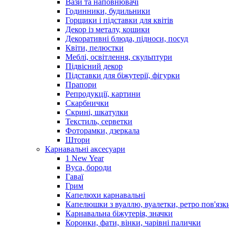
Вази та наповнювачі
Годинники, будильники
Горщики і підставки для квітів
Декор із металу, кошики
Декоративні блюда, підноси, посуд
Квіти, пелюстки
Меблі, освітлення, скульптури
Підвісний декор
Підставки для біжутерії, фігурки
Прапори
Репродукції, картини
Скарбнички
Скрині, шкатулки
Текстиль, серветки
Фоторамки, дзеркала
Штори
Карнавальні аксесуари
1 New Year
Вуса, бороди
Гаваї
Грим
Капелюхи карнавальні
Капелюшки з вуаллю, вуалетки, ретро пов'язк
Карнавальна біжутерія, значки
Коронки, фати, вінки, чарівні палички