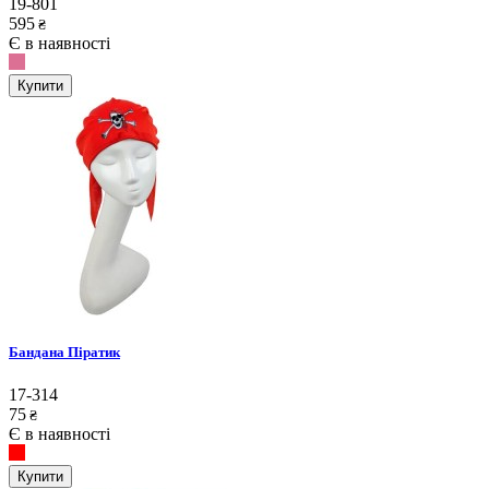
19-801
595
₴
Є в наявності
Купити
Бандана Піратик
17-314
75
₴
Є в наявності
Купити