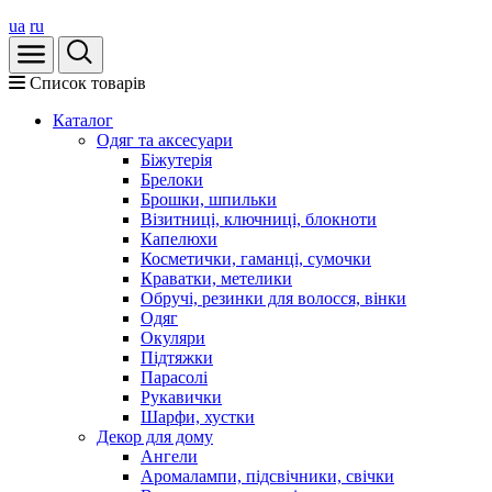
ua
ru
Список товарів
Каталог
Oдяг та аксесуари
Біжутерія
Брелоки
Брошки, шпильки
Візитниці, ключниці, блокноти
Капелюхи
Косметички, гаманці, сумочки
Краватки, метелики
Обручі, резинки для волосся, вінки
Одяг
Окуляри
Підтяжки
Парасолі
Рукавички
Шарфи, хустки
Декор для дому
Ангели
Аромалампи, підсвічники, свічки