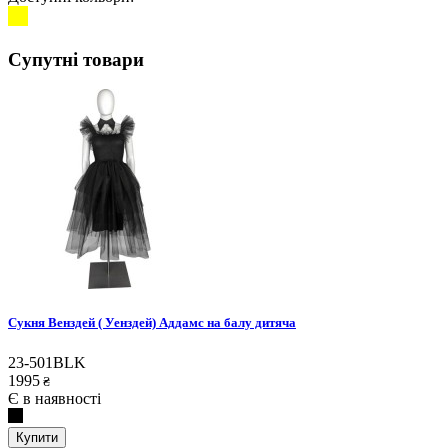
Супутні товари
Сукня Венздей ( Уенздей) Аддамс на балу дитяча
23-501BLK
1995
₴
Є в наявності
Купити