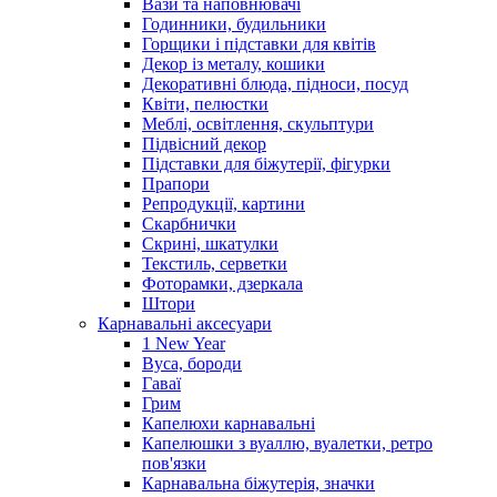
Вази та наповнювачі
Годинники, будильники
Горщики і підставки для квітів
Декор із металу, кошики
Декоративні блюда, підноси, посуд
Квіти, пелюстки
Меблі, освітлення, скульптури
Підвісний декор
Підставки для біжутерії, фігурки
Прапори
Репродукції, картини
Скарбнички
Скрині, шкатулки
Текстиль, серветки
Фоторамки, дзеркала
Штори
Карнавальні аксесуари
1 New Year
Вуса, бороди
Гаваї
Грим
Капелюхи карнавальні
Капелюшки з вуаллю, вуалетки, ретро
пов'язки
Карнавальна біжутерія, значки