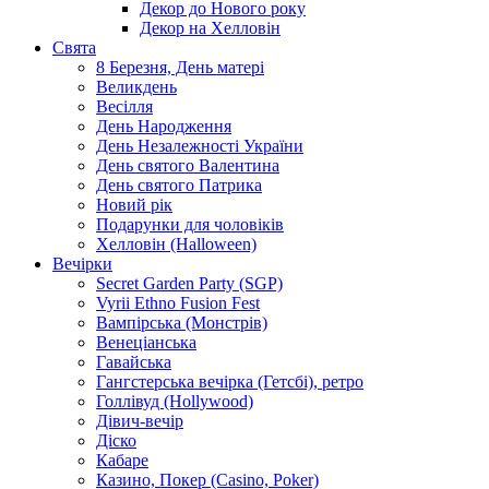
Декор до Нового року
Декор на Хелловін
Свята
8 Березня, День матері
Великдень
Весілля
День Народження
День Незалежності України
День святого Валентина
День святого Патрика
Новий рік
Подарунки для чоловіків
Хелловін (Halloween)
Вечірки
Secret Garden Party (SGP)
Vyrii Ethno Fusion Fest
Вампірська (Монстрів)
Венеціанська
Гавайська
Гангстерська вечірка (Гетсбі), ретро
Голлівуд (Hollywood)
Дівич-вечір
Діско
Кабаре
Казино, Покер (Casino, Poker)