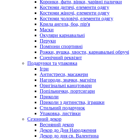
Коронки, фати, вінки, чарівні палички
Костюми дитячі, елементи одягу
Костюми жіночі, елементи одягу
Костюми чоловічі, елементи одягу
Крила ангела, боа, пір'я
Маски
Окуляри карнавальні
Перуки
Помпони спортивні
Рожки, вушка, хвости, карнавальні обручі
Сценічний реквізит
Подарунки та упаковка
Ігри
Антистреси, масажери
Нагороди, значки, магніти
Оригінальні канцтовари
Попільнички, портсигари
Приколи
Приколи з дитинства, іграшки
Стильний подарунок
Упаковка, листівки
Сезонний декор
Весняний декор
Декор до Дня Народження
Декор до дня св. Валентина