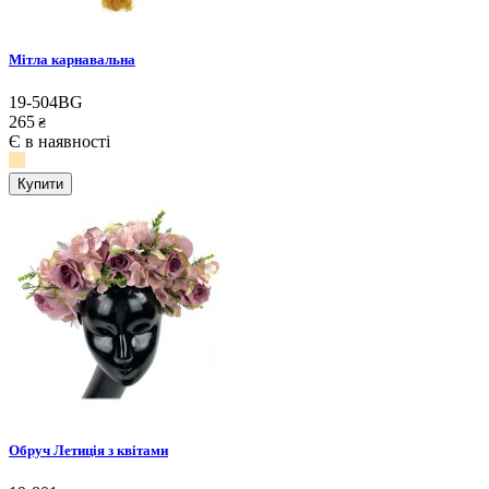
Мітла карнавальна
19-504BG
265
₴
Є в наявності
Купити
Обруч Летиція з квітами