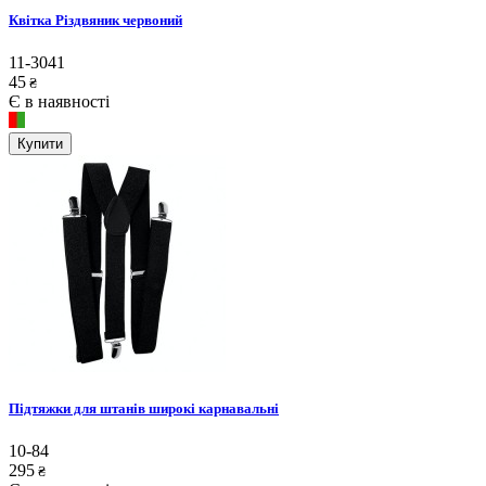
Квітка Різдвяник червоний
11-3041
45
₴
Є в наявності
Купити
Підтяжки для штанів широкі карнавальні
10-84
295
₴