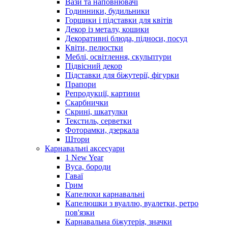
Вази та наповнювачі
Годинники, будильники
Горщики і підставки для квітів
Декор із металу, кошики
Декоративні блюда, підноси, посуд
Квіти, пелюстки
Меблі, освітлення, скульптури
Підвісний декор
Підставки для біжутерії, фігурки
Прапори
Репродукції, картини
Скарбнички
Скрині, шкатулки
Текстиль, серветки
Фоторамки, дзеркала
Штори
Карнавальні аксесуари
1 New Year
Вуса, бороди
Гаваї
Грим
Капелюхи карнавальні
Капелюшки з вуаллю, вуалетки, ретро
пов'язки
Карнавальна біжутерія, значки