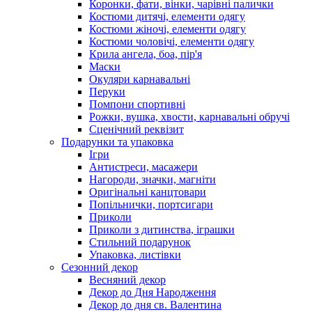
Коронки, фати, вінки, чарівні палички
Костюми дитячі, елементи одягу
Костюми жіночі, елементи одягу
Костюми чоловічі, елементи одягу
Крила ангела, боа, пір'я
Маски
Окуляри карнавальні
Перуки
Помпони спортивні
Рожки, вушка, хвости, карнавальні обручі
Сценічний реквізит
Подарунки та упаковка
Ігри
Антистреси, масажери
Нагороди, значки, магніти
Оригінальні канцтовари
Попільнички, портсигари
Приколи
Приколи з дитинства, іграшки
Стильний подарунок
Упаковка, листівки
Сезонний декор
Весняний декор
Декор до Дня Народження
Декор до дня св. Валентина