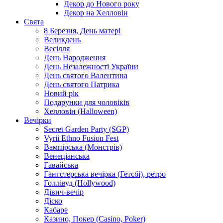
Декор до Нового року
Декор на Хелловін
Свята
8 Березня, День матері
Великдень
Весілля
День Народження
День Незалежності України
День святого Валентина
День святого Патрика
Новий рік
Подарунки для чоловіків
Хелловін (Halloween)
Вечірки
Secret Garden Party (SGP)
Vyrii Ethno Fusion Fest
Вампірська (Монстрів)
Венеціанська
Гавайська
Гангстерська вечірка (Гетсбі), ретро
Голлівуд (Hollywood)
Дівич-вечір
Діско
Кабаре
Казино, Покер (Casino, Poker)