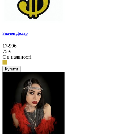
Значок Долар
17-996
75
₴
Є в наявності
Купити