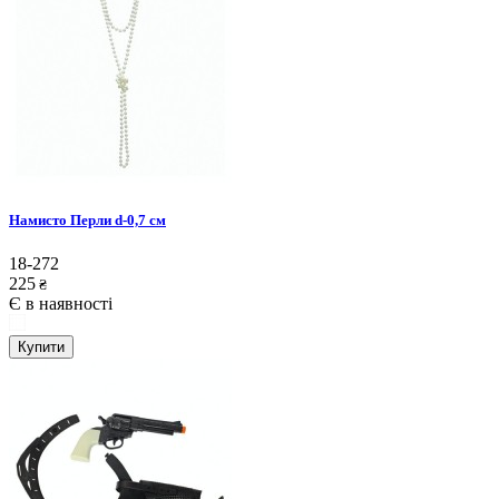
Намисто Перли d-0,7 см
18-272
225
₴
Є в наявності
Купити