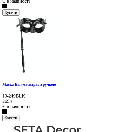
Є в наявності
Купити
Маска Бал-маскарад з ручкою
19-249BLK
265
₴
Є в наявності
Купити