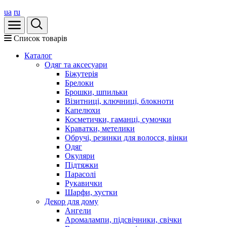
ua
ru
Список товарів
Каталог
Oдяг та аксесуари
Біжутерія
Брелоки
Брошки, шпильки
Візитниці, ключниці, блокноти
Капелюхи
Косметички, гаманці, сумочки
Краватки, метелики
Обручі, резинки для волосся, вінки
Одяг
Окуляри
Підтяжки
Парасолі
Рукавички
Шарфи, хустки
Декор для дому
Ангели
Аромалампи, підсвічники, свічки