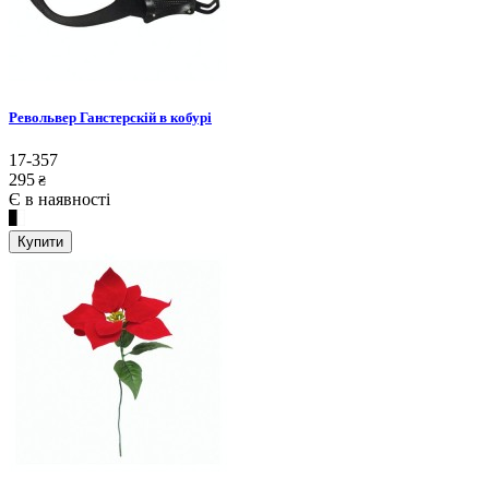
Револьвер Ганстерскій в кобурі
17-357
295
₴
Є в наявності
Купити