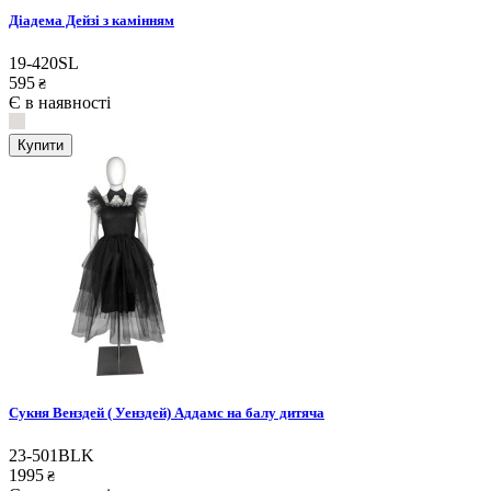
Діадема Дейзі з камінням
19-420SL
595
₴
Є в наявності
Купити
Сукня Венздей ( Уенздей) Аддамс на балу дитяча
23-501BLK
1995
₴